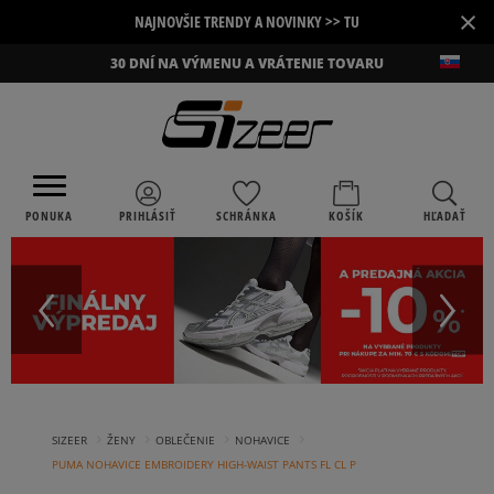
×
NAJNOVŠIE TRENDY A NOVINKY >> TU
30 DNÍ NA VÝMENU A VRÁTENIE TOVARU
PONUKA
PRIHLÁSIŤ
SCHRÁNKA
KOŠÍK
HĽADAŤ
›
›
›
›
SIZEER
ŽENY
OBLEČENIE
NOHAVICE
PUMA NOHAVICE EMBROIDERY HIGH-WAIST PANTS FL CL P