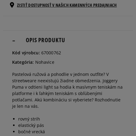
ZISTIŤ DOSTUPNOSŤ V NAŠICH KAMENNÝCH PREDAJNIACH
Informovať o
XS
dostupnosti
Informovať o
S
dostupnosti
OPIS PRODUKTU
Informovať o
Kód výrobcu:
67000762
M
dostupnosti
Kategória:
Nohavice
Informovať o
Pastelová ružová a pohodlie v jednom outfite? V
L
dostupnosti
streetweare neexistujú žiadne obmedzenia. Joggery
Puma v odtieni light sa hodia k masívnym teniskám na
platforme i k ľahkým teniskám s obľúbenými
potlačami. Akú kombináciu si vyberiete? Rozhodnutie
je len na vás.
rovný strih
elastický pás
bočné vrecká