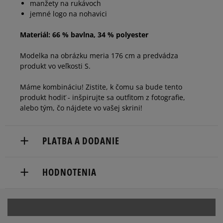
manžety na rukávoch
jemné logo na nohavici
Materiál: 66 % bavlna, 34 % polyester
Modelka na obrázku meria 176 cm a predvádza
produkt vo veľkosti S.
Máme kombináciu! Zistite, k čomu sa bude tento
produkt hodiť - inšpirujte sa outfitom z fotografie,
alebo tým, čo nájdete vo vašej skrini!
PLATBA A DODANIE
Doručenie zadarmo od 80 €.
HODNOTENIA
Dodacia lehota: 2 až 6 pracovné dni.
Dostupné spôsoby doručenia:
5
100%
Počet
5.0
Súhlas s
kuriér,
hlasov:
veľkosťou