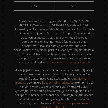
ŽENA
MUŽ
Správcom osobných údajov je MARKETING INVESTMENT
GROUP SLOVAKIA s. r. o., Michalská 7 Bratislava 811 01,
Slovensko, vyššie uvedené údaje budú spracúvané v dôvodoch
oprávneného záujmu správcu, za ktoré sa považuje marketing
vlastných produktov a služieb. Poskytnutie údajov je
dobrovoľné, ale nevyhnutné za účelom odoberania
newslettera. Každý má nárok odvolať svoj súhlas so
spracúvaním, ako aj žiadať prístup k osobným údajom, žiadať o
ich opravu, odstránenie alebo obmedzenie ich spracúvania,
ako aj právo podať sťažnosť dozornému orgánu. Plné znenie
Podmienkach ochrany súkromia
informačnej doložky v
*Zľava je jednorazová a platí 48 hodín od jej prijatia. Nájdete ju
v samostatnom e-maile, ktorý vám pošleme po kliknutí na
nezľavnené
aktivačný odkaz. Zľavový kód sa vzťahuje na
produkty
špeciálnych produktov
s výnimkou
, nekombinuje sa
s inými promo akciami a špeciálnymi ponukami. Zľavu
vyplývajúcu zo zápisu do Newslettera je možné uplatniť iba pri
nákupoch v internetovom obchode. Pamätajte, že prihlásením
sa na odber newslettera vyjadrujete súhlas so zasielaním
Podrobnosti v podmienkach
marketingových informácií.
predajných akcií.