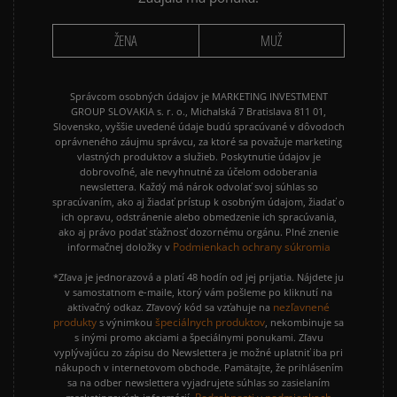
ŽENA
MUŽ
Správcom osobných údajov je MARKETING INVESTMENT
GROUP SLOVAKIA s. r. o., Michalská 7 Bratislava 811 01,
Slovensko, vyššie uvedené údaje budú spracúvané v dôvodoch
oprávneného záujmu správcu, za ktoré sa považuje marketing
vlastných produktov a služieb. Poskytnutie údajov je
dobrovoľné, ale nevyhnutné za účelom odoberania
newslettera. Každý má nárok odvolať svoj súhlas so
spracúvaním, ako aj žiadať prístup k osobným údajom, žiadať o
ich opravu, odstránenie alebo obmedzenie ich spracúvania,
ako aj právo podať sťažnosť dozornému orgánu. Plné znenie
Podmienkach ochrany súkromia
informačnej doložky v
*Zľava je jednorazová a platí 48 hodín od jej prijatia. Nájdete ju
v samostatnom e-maile, ktorý vám pošleme po kliknutí na
nezľavnené
aktivačný odkaz. Zľavový kód sa vzťahuje na
produkty
špeciálnych produktov
s výnimkou
, nekombinuje sa
s inými promo akciami a špeciálnymi ponukami. Zľavu
vyplývajúcu zo zápisu do Newslettera je možné uplatniť iba pri
nákupoch v internetovom obchode. Pamätajte, že prihlásením
sa na odber newslettera vyjadrujete súhlas so zasielaním