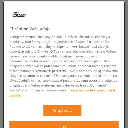
Tieto Podmienky pridávania komentárov v Internetovom obchode
Sizeer (ďalej len „Podmienky pridávania komentárov“) bližšie
upresňujú práva a povinnosti prevádzkovateľa Internetového
Chránime Vaše údaje
obchodu Sizeer, dostupného na adrese http://sizeer.sk, ktorým je
spoločnosť MARKETING INVESTMENT GROUP SLOVAKIA s.r.o., so
Venujeme všetko úsilie, aby bol nákup našich Zákazníkov úspešný a
sídlom Michalská 7, 811 01 Bratislava, IČO: 47652454, zapísaná v
produkty, ktoré si vyberajú – najlepšie prispôsobené ich potrebám.
obchodnom registry Okresného súdu Bratislava I, oddiel Sro, vložka
Robíme to však s maximálnym rešpektom voči bezpečnosti všetkých
osobných údajov. Kliknite „OK”, ak chcete, aby sme informácie o Vašom
číslo 96891/B (ďalej len „Prevádzkovateľ“), a jeho užívateľov pri
správaní na našej stránke mohli použiť na prípravu obsahu
pridávaní komentárov v Internetovom obchode Sizeer (ďalej len
personalizovaného priamo pre Vás, vrátane odporúčaní produktov
„Užívatelia“).
prispôsobených Vašim potrebám a záujmom, personalizovanej reklamy
či zapamätania si vybraných preferencií. Svoje rozhodnutie aj nastavenia
Sekcia s komentármi vznikla s myšlienkou ešte lepšie prispôsobiť
týkajúce sa súborov cookie môžete kedykoľvek zmeniť, a to kliknutím na
Internetový obchod Sizeer potrebám a očakávaniam našich
„Prispôsobiť”. Ak nechcete dostávať personalizovanú ponuku produktov
prispôsobenú Vašim preferenciám, vyberte možnosť „Odmietnuť
Užívateľov. Preto čakáme ako na kladné názory - aby sme vedeli,
všetky”. Viac informácií nájdete v našich
zásadách ochrany osobných
ktoré riešenia sa overili, tak aj na konštruktívnu kritiku - aby sme
údajov.
vedeli, na čom máme ešte popracovať.
Pravidlá pridávania komentárov
Prispôsobiť
1. Komentáre sú všetky informácie alebo ich časti ponechané
Užívateľmi pomocou formulára v Internetovom obchode Sizeer.
OK