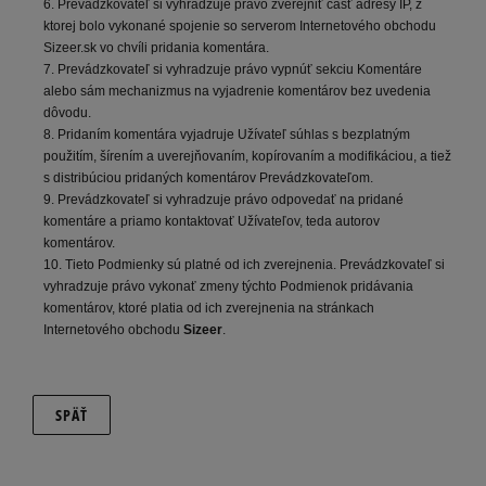
6. Prevádzkovateľ si vyhradzuje právo zverejniť časť adresy IP, z
ktorej bolo vykonané spojenie so serverom Internetového obchodu
Sizeer.sk vo chvíli pridania komentára.
7. Prevádzkovateľ si vyhradzuje právo vypnúť sekciu Komentáre
alebo sám mechanizmus na vyjadrenie komentárov bez uvedenia
dôvodu.
8. Pridaním komentára vyjadruje Užívateľ súhlas s bezplatným
použitím, šírením a uverejňovaním, kopírovaním a modifikáciou, a tiež
s distribúciou pridaných komentárov Prevádzkovateľom.
9. Prevádzkovateľ si vyhradzuje právo odpovedať na pridané
komentáre a priamo kontaktovať Užívateľov, teda autorov
komentárov.
10. Tieto Podmienky sú platné od ich zverejnenia. Prevádzkovateľ si
vyhradzuje právo vykonať zmeny týchto Podmienok pridávania
komentárov, ktoré platia od ich zverejnenia na stránkach
Internetového obchodu
Sizeer
.
SPÄŤ