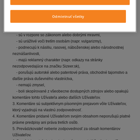
2. Internetový obchod Sizeer nezasahuje do obsahu komentárov
Užívateľov, vyhradzuje si iba právo na odstránenie alebo
nezverejnenie týchto komentárov v prípade, keď:
Odmietnuť všetky
- sa priamo netýkajú prevádzky Internetového obchodu Sizeer.sk
(napr. Komentáre k výrobkom),
- sú v rozpore so zákonom alebo dobrými mravmi,
- sú urážlivé voči tretím osobám (napr. vulgarizmy),
- podnecujú k násiliu, rasovej, náboženskej alebo národnostnej
neznášanlivosti,
- majú reklamný charakter (napr. odkazy na stránky
nezodpovedajúce na značku Sizeer.sk),
- porušujú autorské alebo patentové práva, obchodné tajomstvo a
ďalšie práva duševného vlastníctva,
- nemajú zmysel,
- boli skopírované z všeobecne dostupných zdrojov alebo opakujú
komentáre tohto Užívateľa alebo ďalších Užívateľov.
3. Komentáre sú subjektívnym písomným prejavom vôle Užívateľov,
ktorý vyjadrujú na vlastnú zodpovednosť.
4. Komentáre pridané Užívateľom svojim obsahom neporušujú platné
právne predpisy ani práva tretích osôb.
5. Prevádzkovateľ neberie zodpovednosť za obsah komentárov
Užívateľov.