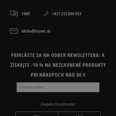
boxy: Z-BOX),
slovenská pošta - na adresu,
osobné prevzatie v predajni.
CHAT
+421 233 046 923
Dostupné spôsoby platby:
prevod,
kartou,
obchod@sizeer.sk
platba na dobierku.
PRIHLÁSTE SA NA ODBER NEWSLETTERA: A
ZÍSKAJTE -10 % NA NEZĽAVNENÉ PRODUKTY
PRI NÁKUPOCH NAD 80 €
Zaujala ma ponuka: