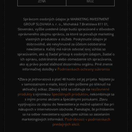
ŽENA
MUŽ
Správcom osobných údajov je MARKETING INVESTMENT
GROUP SLOVAKIA s. r. o., Michalská 7 Bratislava 811 01,
Slovensko, vyššie uvedené údaje budú spracúvané v dôvodoch
oprávneného záujmu správcu, za ktoré sa považuje marketing
vlastných produktov a služieb. Poskytnutie údajov je
dobrovoľné, ale nevyhnutné za účelom odoberania
newslettera. Každý má nárok odvolať svoj súhlas so
spracúvaním, ako aj žiadať prístup k osobným údajom, žiadať o
ich opravu, odstránenie alebo obmedzenie ich spracúvania,
ako aj právo podať sťažnosť dozornému orgánu. Plné znenie
Podmienkach ochrany súkromia
informačnej doložky v
*Zľava je jednorazová a platí 48 hodín od jej prijatia. Nájdete ju
v samostatnom e-maile, ktorý vám pošleme po kliknutí na
nezľavnené
aktivačný odkaz. Zľavový kód sa vzťahuje na
produkty
špeciálnych produktov
s výnimkou
, nekombinuje sa
s inými promo akciami a špeciálnymi ponukami. Zľavu
vyplývajúcu zo zápisu do Newslettera je možné uplatniť iba pri
nákupoch v internetovom obchode. Pamätajte, že prihlásením
sa na odber newslettera vyjadrujete súhlas so zasielaním
Podrobnosti v podmienkach
marketingových informácií.
predajných akcií.