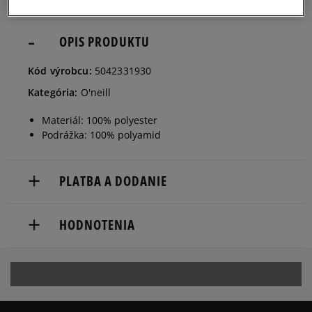
OPIS PRODUKTU
Kód výrobcu:
5042331930
Kategória:
O'neill
Materiál: 100% polyester
Podrážka: 100% polyamid
PLATBA A DODANIE
Doručenie zadarmo od 80 €.
HODNOTENIA
Dodacia lehota: 2 až 6 pracovné dni.
Dostupné spôsoby doručenia:
Produkt nemá žiadne recenzie
kuriér,
packeta (zásielkovňa - kamenná pobočka, výdejné