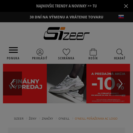
×
NAJNOVŠIE TRENDY A NOVINKY >> TU
30 DNÍ NA VÝMENU A VRÁTENIE TOVARU
PONUKA
PRIHLÁSIŤ
SCHRÁNKA
KOŠÍK
HĽADAŤ
›
›
›
›
SIZEER
ŽENY
ZNAČKY
O'NEILL
O'NEILL PEŇAŽENKA AC LOGO