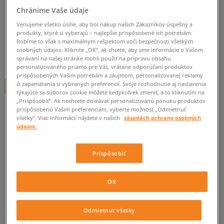
O'NEILL PEŇAŽENKA AC LOGO
Chránime Vaše údaje
unisex, o'neill
Venujeme všetko úsilie, aby bol nákup našich Zákazníkov úspešný a
produkty, ktoré si vyberajú – najlepšie prispôsobené ich potrebám.
0.0
(
0
)
Robíme to však s maximálnym rešpektom voči bezpečnosti všetkých
osobných údajov. Kliknite „OK”, ak chcete, aby sme informácie o Vašom
5
€
správaní na našej stránke mohli použiť na prípravu obsahu
cena s DPH
personalizovaného priamo pre Vás, vrátane odporúčaní produktov
prispôsobených Vašim potrebám a záujmom, personalizovanej reklamy
či zapamätania si vybraných preferencií. Svoje rozhodnutie aj nastavenia
+ 5 BODOV V
SIZEERCLUBE
týkajúce sa súborov cookie môžete kedykoľvek zmeniť, a to kliknutím na
„Prispôsobiť”. Ak nechcete dostávať personalizovanú ponuku produktov
prispôsobenú Vašim preferenciám, vyberte možnosť „Odmietnuť
všetky”. Viac informácií nájdete v našich
zásadách ochrany osobných
Informujte ma o dostupnosti
údajov.
Ak bude položka opäť dostupná, dostanete od nás oznámenie.
Prispôsobiť
Vyberte veľkosť
OK
ZISTIŤ DOSTUPNOSŤ V NAŠICH KAMENNÝCH PREDAJNIACH
ONE SIZE
Informovať o dostupnosti
Odmietnuť všetky