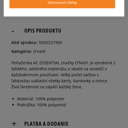
Odmietnuť všetky
OPIS PRODUKTU
Kód výrobcu:
5092321900
Kategória:
O'neill
Peňaženka AC ESSENTIAL značky O'Neill. Je vyrobená z
ľahkého, odolného materiálu a skvele sa osvedčí v
každodennom používaní. Veľký počet vačkov s
ľahkosťou uskladní všetky karty, bankovky a mince.
Živá farebnosť sa zapáči každej žene.
Materiál: 100% polyester
Podrážka: 100% polyamid
PLATBA A DODANIE