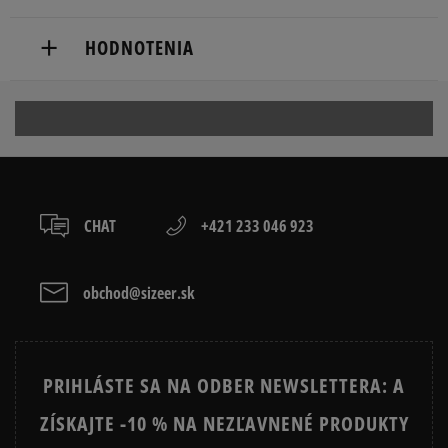
Doručenie zadarmo od 80 €.
HODNOTENIA
Dodacia lehota: 2 až 6 pracovné dni.
Dostupné spôsoby doručenia:
Produkt nemá žiadne recenzie
kuriér,
packeta (zásielkovňa - kamenná pobočka, výdejné
boxy: Z-BOX),
slovenská pošta - na adresu,
osobné prevzatie v predajni.
CHAT
+421 233 046 923
Dostupné spôsoby platby:
prevod,
kartou,
obchod@sizeer.sk
platba na dobierku.
PRIHLÁSTE SA NA ODBER NEWSLETTERA: A
ZÍSKAJTE -10 % NA NEZĽAVNENÉ PRODUKTY