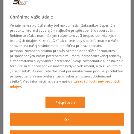
O'NEILL PEŇAŽENKA AC
ESSENTIAL
Chránime Vaše údaje
Venujeme všetko úsilie, aby bol nákup našich Zákazníkov úspešný a
dámske, o'neill
produkty, ktoré si vyberajú – najlepšie prispôsobené ich potrebám.
Robíme to však s maximálnym rešpektom voči bezpečnosti všetkých
0.0
(
0
)
osobných údajov. Kliknite „OK”, ak chcete, aby sme informácie o Vašom
správaní na našej stránke mohli použiť na prípravu obsahu
9,95
€
cena s DPH
personalizovaného priamo pre Vás, vrátane odporúčaní produktov
prispôsobených Vašim potrebám a záujmom, personalizovanej reklamy
či zapamätania si vybraných preferencií. Svoje rozhodnutie aj nastavenia
+ 10 BODOV V
SIZEERCLUBE
týkajúce sa súborov cookie môžete kedykoľvek zmeniť, a to kliknutím na
„Prispôsobiť”. Ak nechcete dostávať personalizovanú ponuku produktov
prispôsobenú Vašim preferenciám, vyberte možnosť „Odmietnuť
všetky”. Viac informácií nájdete v našich
zásadách ochrany osobných
údajov.
Informujte ma o dostupnosti
Ak bude položka opäť dostupná, dostanete od nás oznámenie.
Prispôsobiť
Vyberte veľkosť
OK
ZISTIŤ DOSTUPNOSŤ V NAŠICH KAMENNÝCH PREDAJNIACH
ONE SIZE
Informovať o dostupnosti