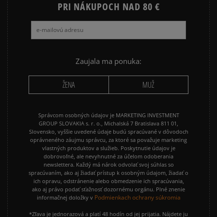
PRI NÁKUPOCH NAD 80 €
Zaujala ma ponuka:
ŽENA
MUŽ
Správcom osobných údajov je MARKETING INVESTMENT
GROUP SLOVAKIA s. r. o., Michalská 7 Bratislava 811 01,
Slovensko, vyššie uvedené údaje budú spracúvané v dôvodoch
oprávneného záujmu správcu, za ktoré sa považuje marketing
vlastných produktov a služieb. Poskytnutie údajov je
dobrovoľné, ale nevyhnutné za účelom odoberania
newslettera. Každý má nárok odvolať svoj súhlas so
spracúvaním, ako aj žiadať prístup k osobným údajom, žiadať o
ich opravu, odstránenie alebo obmedzenie ich spracúvania,
ako aj právo podať sťažnosť dozornému orgánu. Plné znenie
Podmienkach ochrany súkromia
informačnej doložky v
*Zľava je jednorazová a platí 48 hodín od jej prijatia. Nájdete ju