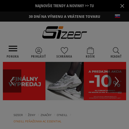
×
NAJNOVŠIE TRENDY A NOVINKY >> TU
30 DNÍ NA VÝMENU A VRÁTENIE TOVARU
PONUKA
PRIHLÁSIŤ
SCHRÁNKA
KOŠÍK
HĽADAŤ
›
›
›
›
SIZEER
ŽENY
ZNAČKY
O'NEILL
O'NEILL PEŇAŽENKA AC ESSENTIAL