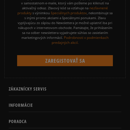
v samostatnom e-maile, ktorý vám pošleme po kliknutí na
nezľavnené
aktivačný odkaz. Zľavový kód sa vzťahuje na
produkty
špeciálnych produktov
s výnimkou
, nekombinuje sa
s inými promo akciami a špeciálnymi ponukami. Zľavu
vyplývajúcu zo zápisu do Newslettera je možné uplatniť iba pri
nákupoch v internetovom obchode. Pamätajte, že prihlásením
sa na odber newslettera vyjadrujete súhlas so zasielaním
Podrobnosti v podmienkach
marketingových informácií.
predajných akcií.
ZÁKAZNÍCKY SERVIS
INFORMÁCIE
PORADCA