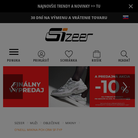
×
NAJNOVŠIE TRENDY A NOVINKY >> TU
30 DNÍ NA VÝMENU A VRÁTENIE TOVARU
PONUKA
PRIHLÁSIŤ
SCHRÁNKA
KOŠÍK
HĽADAŤ
›
›
›
›
SIZEER
MUŽI
OBLEČENIE
MIKINY
O'NEILL MIKINA PCH CRW SF-TYP