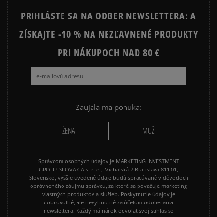
NIKE FLEECE
NIKE TECH FLEECE
PRIHLÁSTE SA NA ODBER NEWSLETTERA: A
NIKE HOODIES
NIKE SPORTSWEAR
ZÍSKAJTE -10 % NA NEZĽAVNENÉ PRODUKTY
JARNÉ OBLEČENIE
JESENNÉ OBLEČENIE
PRI NÁKUPOCH NAD 80 €
ZIMNÉ OBLEČENIE
Zaujala ma ponuka:
ŽENA
MUŽ
Správcom osobných údajov je MARKETING INVESTMENT
GROUP SLOVAKIA s. r. o., Michalská 7 Bratislava 811 01,
Slovensko, vyššie uvedené údaje budú spracúvané v dôvodoch
oprávneného záujmu správcu, za ktoré sa považuje marketing
vlastných produktov a služieb. Poskytnutie údajov je
dobrovoľné, ale nevyhnutné za účelom odoberania
newslettera. Každý má nárok odvolať svoj súhlas so