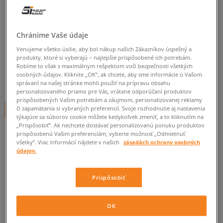
O'NEILL MIKINA PCH CRW SF-
TYP
Chránime Vaše údaje
pánske, mikiny
Venujeme všetko úsilie, aby bol nákup našich Zákazníkov úspešný a
produkty, ktoré si vyberajú – najlepšie prispôsobené ich potrebám.
0.0
(
0
)
Robíme to však s maximálnym rešpektom voči bezpečnosti všetkých
osobných údajov. Kliknite „OK”, ak chcete, aby sme informácie o Vašom
29,95
€
správaní na našej stránke mohli použiť na prípravu obsahu
cena s DPH
personalizovaného priamo pre Vás, vrátane odporúčaní produktov
prispôsobených Vašim potrebám a záujmom, personalizovanej reklamy
či zapamätania si vybraných preferencií. Svoje rozhodnutie aj nastavenia
+ 30 BODOV V
SIZEERCLUBE
týkajúce sa súborov cookie môžete kedykoľvek zmeniť, a to kliknutím na
„Prispôsobiť”. Ak nechcete dostávať personalizovanú ponuku produktov
prispôsobenú Vašim preferenciám, vyberte možnosť „Odmietnuť
všetky”. Viac informácií nájdete v našich
zásadách ochrany osobných
Informujte ma o dostupnosti
údajov.
Ak bude položka opäť dostupná, dostanete od nás oznámenie.
Prispôsobiť
Vyberte veľkosť
OK
ZISTIŤ DOSTUPNOSŤ V NAŠICH KAMENNÝCH PREDAJNIACH
Informovať o
S