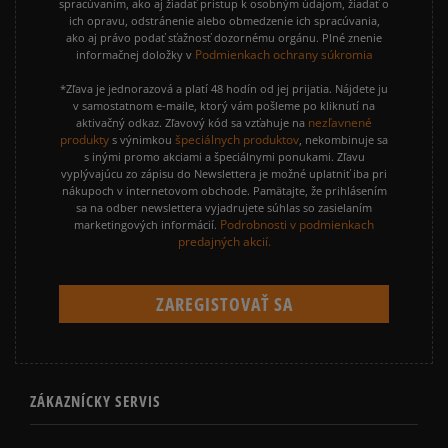
spracúvaním, ako aj žiadať prístup k osobným údajom, žiadať o
ich opravu, odstránenie alebo obmedzenie ich spracúvania,
ako aj právo podať sťažnosť dozornému orgánu. Plné znenie
Podmienkach ochrany súkromia
informačnej doložky v
*Zľava je jednorazová a platí 48 hodín od jej prijatia. Nájdete ju
v samostatnom e-maile, ktorý vám pošleme po kliknutí na
nezľavnené
aktivačný odkaz. Zľavový kód sa vzťahuje na
produkty
špeciálnych produktov
s výnimkou
, nekombinuje sa
s inými promo akciami a špeciálnymi ponukami. Zľavu
vyplývajúcu zo zápisu do Newslettera je možné uplatniť iba pri
nákupoch v internetovom obchode. Pamätajte, že prihlásením
sa na odber newslettera vyjadrujete súhlas so zasielaním
Podrobnosti v podmienkach
marketingových informácií.
predajných akcií.
ZÁKAZNÍCKY SERVIS