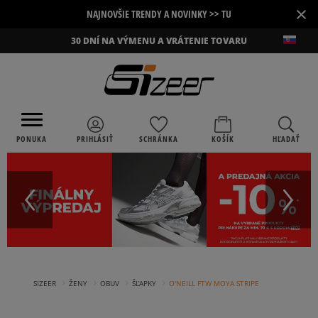
×
NAJNOVŠIE TRENDY A NOVINKY >> TU
30 DNÍ NA VÝMENU A VRÁTENIE TOVARU
PONUKA
PRIHLÁSIŤ
SCHRÁNKA
KOŠÍK
HĽADAŤ
›
›
›
›
SIZEER
ŽENY
OBUV
ŠĽAPKY
O'NEILL FTW MOYA STRIPE