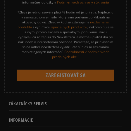
Podmienkach ochrany súkromia
informačnej doložky v
*Zľava je jednorazová a platí 48 hodín od jej prijatia. Nájdete ju
v samostatnom e-maile, ktorý vám pošleme po kliknutí na
nezľavnené
aktivačný odkaz. Zľavový kód sa vzťahuje na
produkty
špeciálnych produktov
s výnimkou
, nekombinuje sa
s inými promo akciami a špeciálnymi ponukami. Zľavu
vyplývajúcu zo zápisu do Newslettera je možné uplatniť iba pri
nákupoch v internetovom obchode. Pamätajte, že prihlásením
sa na odber newslettera vyjadrujete súhlas so zasielaním
Podrobnosti v podmienkach
marketingových informácií.
predajných akcií.
ZÁKAZNÍCKY SERVIS
INFORMÁCIE