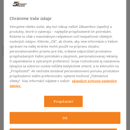
O'NEILL FTW MOYA STRIPE
dámske, šľapky
Chránime Vaše údaje
0.0
(
0
)
Venujeme všetko úsilie, aby bol nákup našich Zákazníkov úspešný a
produkty, ktoré si vyberajú – najlepšie prispôsobené ich potrebám.
19,95
€
cena s DPH
Robíme to však s maximálnym rešpektom voči bezpečnosti všetkých
osobných údajov. Kliknite „OK”, ak chcete, aby sme informácie o Vašom
správaní na našej stránke mohli použiť na prípravu obsahu
+ 20 BODOV V
SIZEERCLUBE
personalizovaného priamo pre Vás, vrátane odporúčaní produktov
prispôsobených Vašim potrebám a záujmom, personalizovanej reklamy
či zapamätania si vybraných preferencií. Svoje rozhodnutie aj nastavenia
týkajúce sa súborov cookie môžete kedykoľvek zmeniť, a to kliknutím na
„Prispôsobiť”. Ak nechcete dostávať personalizovanú ponuku produktov
Informujte ma o dostupnosti
prispôsobenú Vašim preferenciám, vyberte možnosť „Odmietnuť
všetky”. Viac informácií nájdete v našich
zásadách ochrany osobných
Ak bude položka opäť dostupná, dostanete od nás oznámenie.
údajov.
Vyberte veľkosť
Prispôsobiť
Veľkosti EU
Veľkosti US
ZISTIŤ DOSTUPNOSŤ V NAŠICH KAMENNÝCH PREDAJNIACH
OK
35
21,5 cm
Informovať o dostupnosti