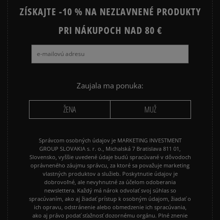
ZÍSKAJTE -10 % NA NEZĽAVNENÉ PRODUKTY
PRI NÁKUPOCH NAD 80 €
Zaujala ma ponuka:
ŽENA
MUŽ
Správcom osobných údajov je MARKETING INVESTMENT
GROUP SLOVAKIA s. r. o., Michalská 7 Bratislava 811 01,
Slovensko, vyššie uvedené údaje budú spracúvané v dôvodoch
oprávneného záujmu správcu, za ktoré sa považuje marketing
vlastných produktov a služieb. Poskytnutie údajov je
dobrovoľné, ale nevyhnutné za účelom odoberania
newslettera. Každý má nárok odvolať svoj súhlas so
spracúvaním, ako aj žiadať prístup k osobným údajom, žiadať o
ich opravu, odstránenie alebo obmedzenie ich spracúvania,
ako aj právo podať sťažnosť dozornému orgánu. Plné znenie