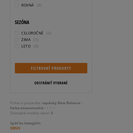
ROVNÁ
(0)
SEZÓNA
CELOROČNÉ
(2)
ZIMA
(1)
LETO
(0)
FILTROVAŤ PRODUKTY
ODSTRÁNIŤ VYBRANÉ
Práve si prezeráte:
topánky New Balance
•
farba tmavomodrá
•
•
•
•
Dostupné modely obuvi:
3
Späť ku kategórii:
OBUV