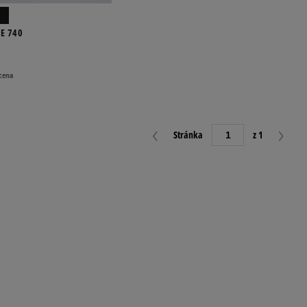
E 740
 cena
Stránka
z 1