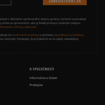
cúvané v dôvodoch oprávneného záujmu správcu, za ktoré sa považuje
j súhlas so spracúvaním, ako aj žiadať prístup k osobným údajom,
mienkach ochrany súkromia
nezľavnené produkty
špeciálnych produktov
zťahuje na
s výnimkou
,
vom obchode. Pamätajte, že prihlásením sa na odber newslettera
O SPOLOČNOSTI
Informácie o Sizeer
Predajne