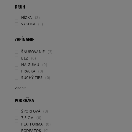
DRUH
NÍZKA
(2)
VYSOKÁ
(1)
ZAPÍNANIE
ŠNUROVANIE
(3)
BEZ
(0)
NA GUMU
(0)
PRACKA
(0)
SUCHÝ ZIPS
(0)
Viac
PODRÁŽKA
ŠPORTOVÁ
(3)
7,5 CM
(0)
PLATFORMA
(0)
PODPÄTOK
(0)