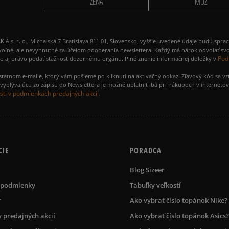
ŽENA
MUŽ
 r. o., Michalská 7 Bratislava 811 01, Slovensko, vyššie uvedené údaje budú spra
voľné, ale nevyhnutné za účelom odoberania newslettera. Každý má nárok odvolať svo
Pod
ako aj právo podať sťažnosť dozornému orgánu. Plné znenie informačnej doložky v
amostatnom e-maile, ktorý vám pošleme po kliknutí na aktivačný odkaz. Zľavový kód sa v
yplývajúcu zo zápisu do Newslettera je možné uplatniť iba pri nákupoch v interneto
ti v podmienkach predajných akcií.
CIE
PORADCA
Blog Sizeer
 podmienky
Tabuľky veľkostí
r
Ako vybrať číslo topánok Nike?
 predajných akcií
Ako vybrať číslo topánok Asics?