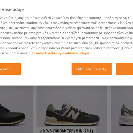
Converse Chuck Taylor
Havaianas
Starostlivosť o obuv
Confront
Champion
EMU Australia
Starostlivosť o obuv
Boxerky
All Star
Dickies
Čiapky
Converse
Confront
Ellesse
 Vaše údaje
Čiapky
Klobúky
Nike Air Max 90
Saucony
Šály a rukavice
Crocs
Converse
Fila
tko úsilie, aby bol nákup našich Zákazníkov úspešný a produkty, ktoré si vyberajú – 
Rukavice
Starostlivosť o obuv
Nike Air Max DN8
é ich potrebám. Robíme to však s maximálnym rešpektom voči bezpečnosti všetkých
Clarks
Dr. Martens
DC
Jansport
Klobúky
Čiapky
nite „OK”, ak chcete, aby sme informácie o Vašom správaní na našej stránke mohli pou
Nike Air Force 1 LV8
Eastpak
Dickies
Jordan
onalizovaného priamo pre Vás, vrátane odporúčaní produktov prispôsobených Vaši
Rukavice
Jordan 4
ČNÉ
VÝSLEDKOV NA STRÁNKE
60
Z 3 VÝROBKOV
rsonalizovanej reklamy či zapamätania si vybraných preferencií. Svoje rozhodnutie aj
Empire
Eastpak
Lacoste
súborov cookie môžete kedykoľvek zmeniť, a to kliknutím na „Prispôsobiť”. Ak nechcet
New Balance 530
vanú ponuku produktov prispôsobenú Vašim preferenciám, vyberte možnosť „Odmiet
New Balance 1906
cií nájdete v našich
zásadách ochrany osobných údajov.
TMAVOMODRÁ
Odstráň
Puma Speedcat
Puma Suede XL
pôsobiť
Odmietnuť všetky
Puma Palermo
Asics Gel-NYC Rugged
-10 % S KÓDOM: TOP (MIN. 70 €)