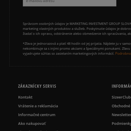
Správcom osobných údajov je MARKETING INVESTMENT GROUP SLOVAKIA s.
marketing vlastných produktov a služieb. Poskytnutie údajov je dobro
žiadať o ich opravu, odstránenie alebo obmedzenie ich spracúvania, 
*Zľava je jednorazová a platí 48 hodín od jej prijatia. Nájdete ju v s
nekombinuje sa s inými promo akciami a špeciálnymi ponukami. Zľavu v
Podrobnos
vyjadrujete súhlas so zasielaním marketingových informácií.
ZÁKAZNÍCKY SERVIS
INFORMÁ
Kontakt
SizeerClub
Vrátenie a reklamácia
Obchodné
Informačné centrum
Newslette
Ako nakupovať
Podmienky