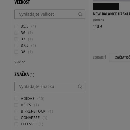
VEĽKOSŤ
NEW BALANCE H754L
pánske
35,5
(1)
118 €
36
(1)
37
(1)
37,5
(1)
38
(1)
ZORADIŤ
ZAČIATO
Viac
ZNAČKA
(1)
ADIDAS
(15)
ASICS
(1)
BIRKENSTOCK
(1)
CONVERSE
(1)
ELLESSE
(1)