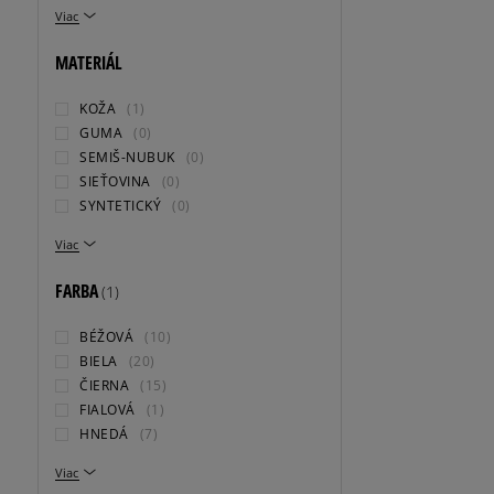
Viac
MATERIÁL
KOŽA
(1)
GUMA
(0)
SEMIŠ-NUBUK
(0)
SIEŤOVINA
(0)
SYNTETICKÝ
(0)
Viac
FARBA
(1)
BÉŽOVÁ
(10)
BIELA
(20)
ČIERNA
(15)
FIALOVÁ
(1)
HNEDÁ
(7)
Viac