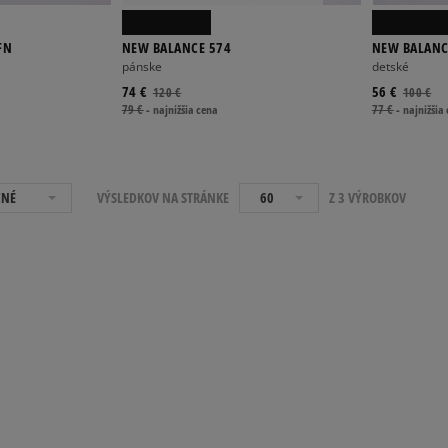
FN
NEW BALANCE 574
NEW BALANC
pánske
detské
74 €
56 €
120 €
100 €
79 €
-
najnižšia cena
77 €
-
najnižšia
ČNÉ
VÝSLEDKOV NA STRÁNKE
60
Z 3 VÝROBKOV