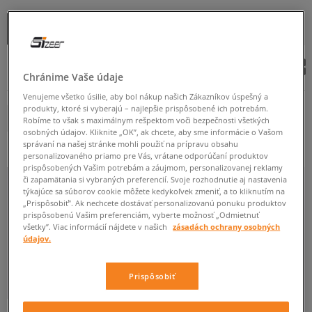
OD
DO
Zoradiť
ROZBALIŤ FILTRE
(1)
ZAČIATOČNÉ
Chránime Vaše údaje
PÁNSKE
DÁMSKE
DETSKÉ
UNISEX
Venujeme všetko úsilie, aby bol nákup našich Zákazníkov úspešný a
produkty, ktoré si vyberajú – najlepšie prispôsobené ich potrebám.
CONFRONT
Odstráň
Robíme to však s maximálnym rešpektom voči bezpečnosti všetkých
osobných údajov. Kliknite „OK”, ak chcete, aby sme informácie o Vašom
správaní na našej stránke mohli použiť na prípravu obsahu
personalizovaného priamo pre Vás, vrátane odporúčaní produktov
prispôsobených Vašim potrebám a záujmom, personalizovanej reklamy
či zapamätania si vybraných preferencií. Svoje rozhodnutie aj nastavenia
týkajúce sa súborov cookie môžete kedykoľvek zmeniť, a to kliknutím na
BR
SET10
SET12
SET24
SET5
„Prispôsobiť”. Ak nechcete dostávať personalizovanú ponuku produktov
prispôsobenú Vašim preferenciám, vyberte možnosť „Odmietnuť
všetky”. Viac informácií nájdete v našich
zásadách ochrany osobných
Viac
údajov.
Prispôsobiť
ŠTANDARDNÝ
OBTIAHNUTÝ
VOĽNÝ
-25 % PRI NÁKÚPE 2 KUSOV
-10 % S KÓDOM: TOP (MIN. 70 €)
-10 % S KÓDOM: TOP (MIN. 70 €)