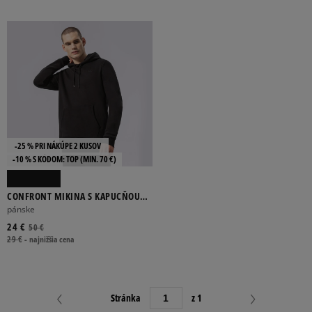
Viac
JEDNOFAREBNÝ
BODKY
KOCKY
POTLAČ
PRÚŽKY
Viac
-25 % PRI NÁKÚPE 2 KUSOV
-10 % S KÓDOM: TOP (MIN. 70 €)
CELOROČNÉ
PRECHODNÉ
LETO
ZIMA
CONFRONT MIKINA S KAPUCŇOU
ESSENTIAL
pánske
FILTROVAŤ PRODUKTY
24 €
50 €
29 €
-
najnižšia cena
ODSTRÁNIŤ VYBRANÉ
Stránka
z 1