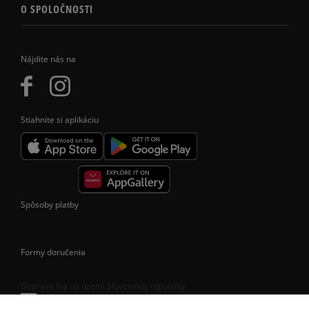
O SPOLOČNOSTI
Nájdite nás na
Stiahnite si aplikáciu
Spôsoby platby
Formy doručenia
Doprava iba na území Slovenskej republiky