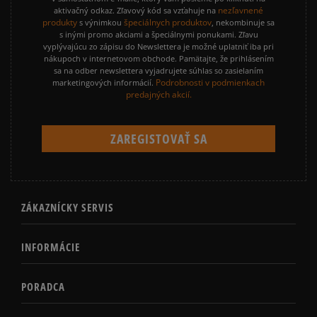
nezľavnené
aktivačný odkaz. Zľavový kód sa vzťahuje na
produkty
špeciálnych produktov
s výnimkou
, nekombinuje sa
s inými promo akciami a špeciálnymi ponukami. Zľavu
vyplývajúcu zo zápisu do Newslettera je možné uplatniť iba pri
nákupoch v internetovom obchode. Pamätajte, že prihlásením
sa na odber newslettera vyjadrujete súhlas so zasielaním
Podrobnosti v podmienkach
marketingových informácií.
predajných akcií.
ZÁKAZNÍCKY SERVIS
INFORMÁCIE
PORADCA