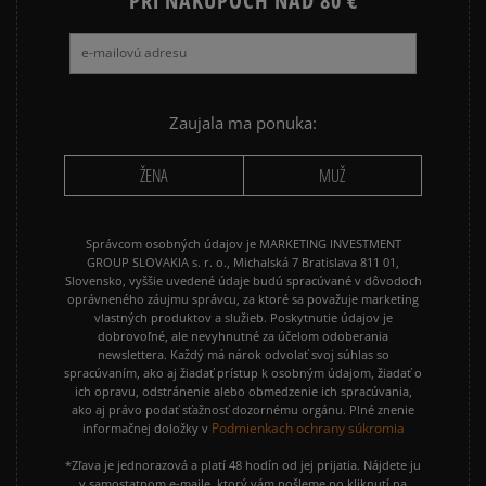
PRI NÁKUPOCH NAD 80 €
Zaujala ma ponuka:
ŽENA
MUŽ
Správcom osobných údajov je MARKETING INVESTMENT
GROUP SLOVAKIA s. r. o., Michalská 7 Bratislava 811 01,
Slovensko, vyššie uvedené údaje budú spracúvané v dôvodoch
oprávneného záujmu správcu, za ktoré sa považuje marketing
vlastných produktov a služieb. Poskytnutie údajov je
dobrovoľné, ale nevyhnutné za účelom odoberania
newslettera. Každý má nárok odvolať svoj súhlas so
spracúvaním, ako aj žiadať prístup k osobným údajom, žiadať o
ich opravu, odstránenie alebo obmedzenie ich spracúvania,
ako aj právo podať sťažnosť dozornému orgánu. Plné znenie
Podmienkach ochrany súkromia
informačnej doložky v
*Zľava je jednorazová a platí 48 hodín od jej prijatia. Nájdete ju
v samostatnom e-maile, ktorý vám pošleme po kliknutí na