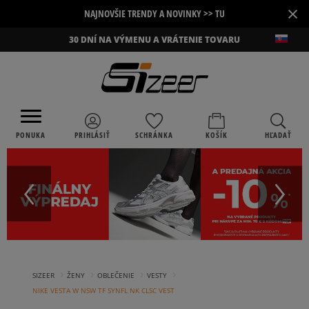
×
NAJNOVŠIE TRENDY A NOVINKY >> TU
30 DNÍ NA VÝMENU A VRÁTENIE TOVARU
PONUKA
PRIHLÁSIŤ
SCHRÁNKA
KOŠÍK
HĽADAŤ
›
›
›
›
SIZEER
ŽENY
OBLEČENIE
VESTY
NIKE VESTA W NSW TF SYNFL NK CLSC VEST