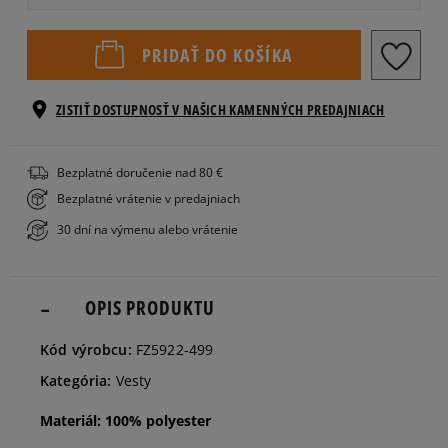
XS
PRIDAŤ DO KOŠÍKA
S
ZISTIŤ DOSTUPNOSŤ V NAŠICH KAMENNÝCH PREDAJNIACH
M
Bezplatné doručenie nad 80 €
Bezplatné vrátenie v predajniach
L
30 dní na výmenu alebo vrátenie
OPIS PRODUKTU
Kód výrobcu:
FZ5922-499
Kategória:
Vesty
Materiál: 100% polyester