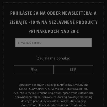
0%
PRIHLÁSTE SA NA ODBER NEWSLETTERA: A
ZÍSKAJTE -10 % NA NEZĽAVNENÉ PRODUKTY
Ako zhromažďujeme recenzie?
PRI NÁKUPOCH NAD 80 €
Recenzie zákazníkov
Vymazať
Hľadať
Zaujala ma ponuka:
ŽENA
MUŽ
Správcom osobných údajov je MARKETING INVESTMENT
GROUP SLOVAKIA s. r. o., Michalská 7 Bratislava 811 01,
Slovensko, vyššie uvedené údaje budú spracúvané v dôvodoch
oprávneného záujmu správcu, za ktoré sa považuje marketing
vlastných produktov a služieb. Poskytnutie údajov je
dobrovoľné, ale nevyhnutné za účelom odoberania