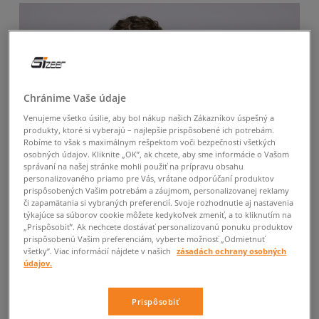
Chránime Vaše údaje
Venujeme všetko úsilie, aby bol nákup našich Zákazníkov úspešný a
produkty, ktoré si vyberajú – najlepšie prispôsobené ich potrebám.
Robíme to však s maximálnym rešpektom voči bezpečnosti všetkých
osobných údajov. Kliknite „OK”, ak chcete, aby sme informácie o Vašom
správaní na našej stránke mohli použiť na prípravu obsahu
personalizovaného priamo pre Vás, vrátane odporúčaní produktov
prispôsobených Vašim potrebám a záujmom, personalizovanej reklamy
či zapamätania si vybraných preferencií. Svoje rozhodnutie aj nastavenia
týkajúce sa súborov cookie môžete kedykoľvek zmeniť, a to kliknutím na
„Prispôsobiť”. Ak nechcete dostávať personalizovanú ponuku produktov
prispôsobenú Vašim preferenciám, vyberte možnosť „Odmietnuť
všetky”. Viac informácií nájdete v našich
zásadách ochrany osobných
údajov.
-10 % S KÓDOM: TOP (MIN. 70 €)
Prispôsobiť