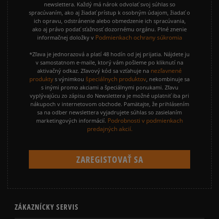
newslettera. Každý má nárok odvolať svoj súhlas so
spracúvaním, ako aj žiadať prístup k osobným údajom, žiadať o
ich opravu, odstránenie alebo obmedzenie ich spracúvania,
ako aj právo podať sťažnosť dozornému orgánu. Plné znenie
Podmienkach ochrany súkromia
informačnej doložky v
*Zľava je jednorazová a platí 48 hodín od jej prijatia. Nájdete ju
v samostatnom e-maile, ktorý vám pošleme po kliknutí na
nezľavnené
aktivačný odkaz. Zľavový kód sa vzťahuje na
produkty
špeciálnych produktov
s výnimkou
, nekombinuje sa
s inými promo akciami a špeciálnymi ponukami. Zľavu
vyplývajúcu zo zápisu do Newslettera je možné uplatniť iba pri
nákupoch v internetovom obchode. Pamätajte, že prihlásením
sa na odber newslettera vyjadrujete súhlas so zasielaním
Podrobnosti v podmienkach
marketingových informácií.
predajných akcií.
ZÁKAZNÍCKY SERVIS