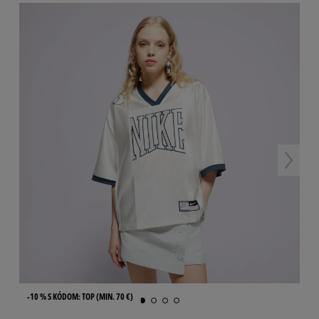
-10 % S KÓDOM: TOP (MIN. 70 €)