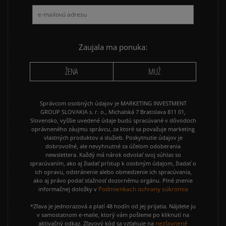
Zaujala ma ponuka:
ŽENA
MUŽ
Správcom osobných údajov je MARKETING INVESTMENT
GROUP SLOVAKIA s. r. o., Michalská 7 Bratislava 811 01,
Slovensko, vyššie uvedené údaje budú spracúvané v dôvodoch
oprávneného záujmu správcu, za ktoré sa považuje marketing
vlastných produktov a služieb. Poskytnutie údajov je
dobrovoľné, ale nevyhnutné za účelom odoberania
newslettera. Každý má nárok odvolať svoj súhlas so
spracúvaním, ako aj žiadať prístup k osobným údajom, žiadať o
ich opravu, odstránenie alebo obmedzenie ich spracúvania,
ako aj právo podať sťažnosť dozornému orgánu. Plné znenie
Podmienkach ochrany súkromia
informačnej doložky v
*Zľava je jednorazová a platí 48 hodín od jej prijatia. Nájdete ju
v samostatnom e-maile, ktorý vám pošleme po kliknutí na
nezľavnené
aktivačný odkaz. Zľavový kód sa vzťahuje na