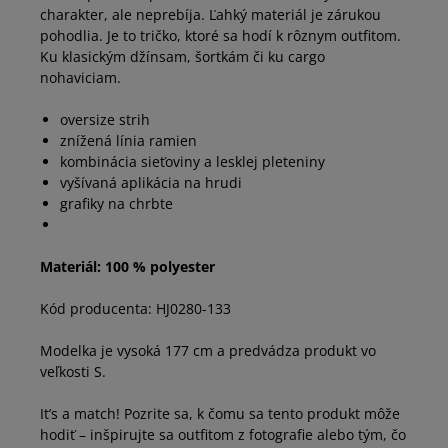
charakter, ale neprebíja. Ľahký materiál je zárukou
pohodlia. Je to tričko, ktoré sa hodí k rôznym outfitom.
Ku klasickým džínsam, šortkám či ku cargo
nohaviciam.
oversize strih
znížená línia ramien
kombinácia sieťoviny a lesklej pleteniny
vyšívaná aplikácia na hrudi
grafiky na chrbte
Materiál: 100 % polyester
Kód producenta: HJ0280-133
Modelka je vysoká 177 cm a predvádza produkt vo
veľkosti S.
It’s a match! Pozrite sa, k čomu sa tento produkt môže
hodiť – inšpirujte sa outfitom z fotografie alebo tým, čo