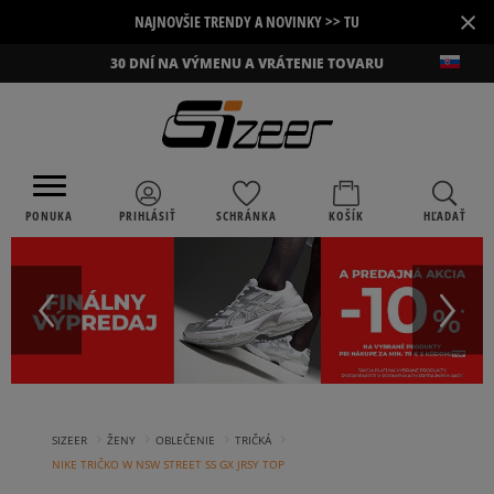
×
NAJNOVŠIE TRENDY A NOVINKY >> TU
30 DNÍ NA VÝMENU A VRÁTENIE TOVARU
PONUKA
PRIHLÁSIŤ
SCHRÁNKA
KOŠÍK
HĽADAŤ
›
›
›
›
SIZEER
ŽENY
OBLEČENIE
TRIČKÁ
NIKE TRIČKO W NSW STREET SS GX JRSY TOP