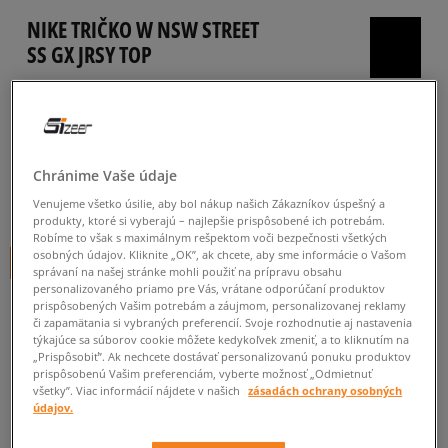
NIKE TRIČKO W NSW STREET
SS GX JRSY TOP
dámske, tričká
5.0
(
29
)
39
€
cena s DPH
Chránime Vaše údaje
44
€
-11%
(najnižšia cena za posledných 30 dní pred zľavou)
Venujeme všetko úsilie, aby bol nákup našich Zákazníkov úspešný a
produkty, ktoré si vyberajú – najlepšie prispôsobené ich potrebám.
65
€
-40%
(počiatočná cena)
Robíme to však s maximálnym rešpektom voči bezpečnosti všetkých
osobných údajov. Kliknite „OK”, ak chcete, aby sme informácie o Vašom
+ 39 BODOV V
SIZEERCLUBE
správaní na našej stránke mohli použiť na prípravu obsahu
personalizovaného priamo pre Vás, vrátane odporúčaní produktov
FARBA
KRÉMOVÝ
prispôsobených Vašim potrebám a záujmom, personalizovanej reklamy
či zapamätania si vybraných preferencií. Svoje rozhodnutie aj nastavenia
týkajúce sa súborov cookie môžete kedykoľvek zmeniť, a to kliknutím na
„Prispôsobiť”. Ak nechcete dostávať personalizovanú ponuku produktov
prispôsobenú Vašim preferenciám, vyberte možnosť „Odmietnuť
všetky”. Viac informácií nájdete v našich
zásadách ochrany osobných
údajov.
L