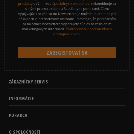
produkty
špeciálnych produktov
s výnimkou
, nekombinuje sa
s inými promo akciami a špeciálnymi ponukami. Zľavu
vyplývajúcu zo zápisu do Newslettera je možné uplatniť iba pri
nákupoch v internetovom obchode. Pamätajte, že prihlásením
sa na odber newslettera vyjadrujete súhlas so zasielaním
Podrobnosti v podmienkach
marketingových informácií.
predajných akcií.
ZÁKAZNÍCKY SERVIS
INFORMÁCIE
PORADCA
O SPOLOČNOSTI