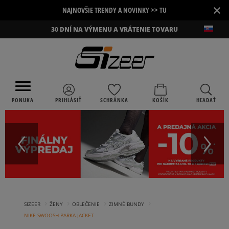
×
NAJNOVŠIE TRENDY A NOVINKY >> TU
30 DNÍ NA VÝMENU A VRÁTENIE TOVARU
PONUKA
PRIHLÁSIŤ
SCHRÁNKA
KOŠÍK
HĽADAŤ
›
›
›
›
SIZEER
ŽENY
OBLEČENIE
ZIMNÉ BUNDY
NIKE SWOOSH PARKA JACKET