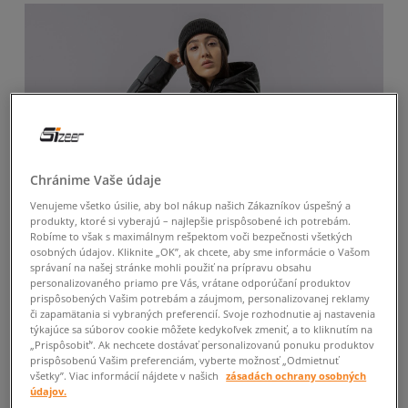
Chránime Vaše údaje
Venujeme všetko úsilie, aby bol nákup našich Zákazníkov úspešný a
produkty, ktoré si vyberajú – najlepšie prispôsobené ich potrebám.
Robíme to však s maximálnym rešpektom voči bezpečnosti všetkých
osobných údajov. Kliknite „OK”, ak chcete, aby sme informácie o Vašom
správaní na našej stránke mohli použiť na prípravu obsahu
personalizovaného priamo pre Vás, vrátane odporúčaní produktov
prispôsobených Vašim potrebám a záujmom, personalizovanej reklamy
či zapamätania si vybraných preferencií. Svoje rozhodnutie aj nastavenia
týkajúce sa súborov cookie môžete kedykoľvek zmeniť, a to kliknutím na
„Prispôsobiť”. Ak nechcete dostávať personalizovanú ponuku produktov
prispôsobenú Vašim preferenciám, vyberte možnosť „Odmietnuť
všetky”. Viac informácií nájdete v našich
zásadách ochrany osobných
-10 % S KÓDOM: TOP (MIN. 70 €)
údajov.