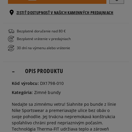
S
ZISTIŤ DOSTUPNOSŤ V NAŠICH KAMENNÝCH PREDAJNIACH
M
Bezplatné doručenie nad 80 €
Bezplatné vrátenie v predajniach
L
30 dní na výmenu alebo vrátenie
OPIS PRODUKTU
Kód výrobcu:
DX1798-010
Kategória:
Zimné bundy
Nedajte sa zimnému vetru! Siahnite po bunde z línie
Nike Sportswear a premeriavajte ulice bez obáv o
svoje pohodlie. Jej trvácna nepremokavá konštrukcia
spoľahlivo chráni pred nepriaznivým počasím.
Technológia Therma-FIT udržiava teplo a zároveň