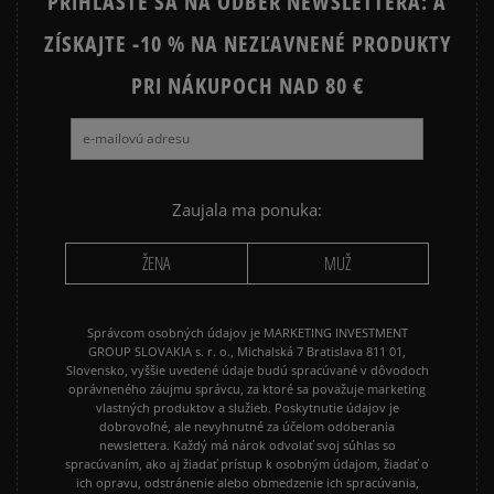
PRIHLÁSTE SA NA ODBER NEWSLETTERA: A
ZÍSKAJTE -10 % NA NEZĽAVNENÉ PRODUKTY
Ako zhromažďujeme recenzie?
PRI NÁKUPOCH NAD 80 €
Recenzie zákazníkov
Vymazať
Hľadať
Zaujala ma ponuka:
ŽENA
MUŽ
Správcom osobných údajov je MARKETING INVESTMENT
GROUP SLOVAKIA s. r. o., Michalská 7 Bratislava 811 01,
Slovensko, vyššie uvedené údaje budú spracúvané v dôvodoch
oprávneného záujmu správcu, za ktoré sa považuje marketing
vlastných produktov a služieb. Poskytnutie údajov je
dobrovoľné, ale nevyhnutné za účelom odoberania
newslettera. Každý má nárok odvolať svoj súhlas so
spracúvaním, ako aj žiadať prístup k osobným údajom, žiadať o
ich opravu, odstránenie alebo obmedzenie ich spracúvania,