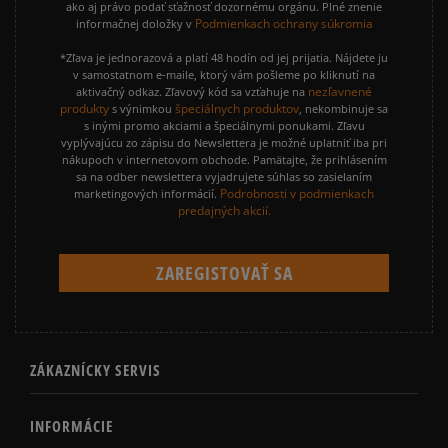
ako aj právo podať sťažnosť dozornému orgánu. Plné znenie
Podmienkach ochrany súkromia
informačnej doložky v
*Zľava je jednorazová a platí 48 hodín od jej prijatia. Nájdete ju
v samostatnom e-maile, ktorý vám pošleme po kliknutí na
nezľavnené
aktivačný odkaz. Zľavový kód sa vzťahuje na
produkty
špeciálnych produktov
s výnimkou
, nekombinuje sa
s inými promo akciami a špeciálnymi ponukami. Zľavu
vyplývajúcu zo zápisu do Newslettera je možné uplatniť iba pri
nákupoch v internetovom obchode. Pamätajte, že prihlásením
sa na odber newslettera vyjadrujete súhlas so zasielaním
Podrobnosti v podmienkach
marketingových informácií.
predajných akcií.
ZÁKAZNÍCKY SERVIS
INFORMÁCIE