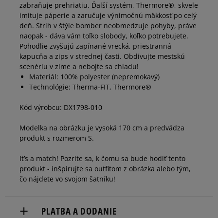
zabraňuje prehriatiu. Ďalší systém, Thermore®, skvele
imituje páperie a zaručuje výnimočnú mäkkosť po celý
deň. Strih v štýle bomber neobmedzuje pohyby, práve
naopak - dáva vám toľko slobody, koľko potrebujete.
Pohodlie zvyšujú zapínané vrecká, priestranná
kapucňa a zips v strednej časti. Obdivujte mestskú
scenériu v zime a nebojte sa chladu!
Materiál: 100% polyester (nepremokavý)
Technológie: Therma-FIT, Thermore®
Kód výrobcu: DX1798-010
Modelka na obrázku je vysoká 170 cm a predvádza
produkt s rozmerom S.
It’s a match! Pozrite sa, k čomu sa bude hodiť tento
produkt - inšpirujte sa outfitom z obrázka alebo tým,
čo nájdete vo svojom šatníku!
PLATBA A DODANIE