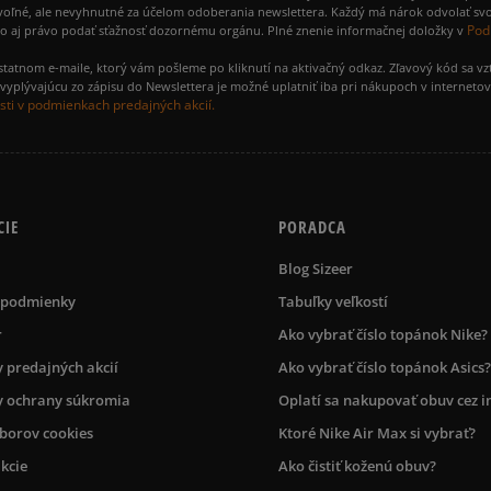
voľné, ale nevyhnutné za účelom odoberania newslettera. Každý má nárok odvolať svo
Pod
ako aj právo podať sťažnosť dozornému orgánu. Plné znenie informačnej doložky v
amostatnom e-maile, ktorý vám pošleme po kliknutí na aktivačný odkaz. Zľavový kód sa v
yplývajúcu zo zápisu do Newslettera je možné uplatniť iba pri nákupoch v interneto
ti v podmienkach predajných akcií.
CIE
PORADCA
Blog Sizeer
 podmienky
Tabuľky veľkostí
r
Ako vybrať číslo topánok Nike?
 predajných akcií
Ako vybrať číslo topánok Asics?
 ochrany súkromia
Oplatí sa nakupovať obuv cez i
úborov cookies
Ktoré Nike Air Max si vybrať?
kcie
Ako čistiť koženú obuv?