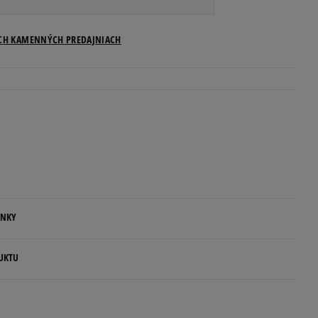
Veľkosti US
ICH KAMENNÝCH PREDAJNIACH
Informovať o dostupnosti
Informovať o dostupnosti
Informovať o dostupnosti
Informovať o dostupnosti
ENKY
Informovať o dostupnosti
.
UKTU
Informovať o dostupnosti
ovné dni.
rs
ia:
Informovať o dostupnosti