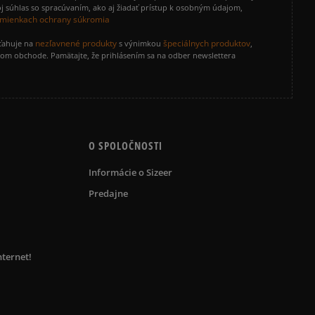
j súhlas so spracúvaním, ako aj žiadať prístup k osobným údajom,
mienkach ochrany súkromia
nezľavnené produkty
špeciálnych produktov
zťahuje na
s výnimkou
,
vom obchode. Pamätajte, že prihlásením sa na odber newslettera
O SPOLOČNOSTI
Informácie o Sizeer
Predajne
nternet!