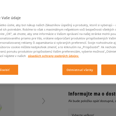
Converse Chuck Taylor
Havaianas
Starostlivosť o obuv
Confront
Champion
EMU Australia
Starostlivosť o obuv
Boxerky
All Star
Dickies
Čiapky
Converse
Confront
Ellesse
Čiapky
Klobúky
Nike Air Max 90
Saucony
Šály a rukavice
Crocs
Converse
Fila
Rukavice
Starostlivosť o obuv
 Vaše údaje
Nike Air Max DN8
Clarks
Dr. Martens
DC
Jansport
Klobúky
Čiapky
NIKE REVOLUTION 2 P
Nike Air Force 1 LV8
tko úsilie, aby bol nákup našich Zákazníkov úspešný a produkty, ktoré si vyberajú – 
Eastpak
Dickies
Jordan
é ich potrebám. Robíme to však s maximálnym rešpektom voči bezpečnosti všetkých
Rukavice
Jordan 4
detské, bežecká
nite „OK”, ak chcete, aby sme informácie o Vašom správaní na našej stránke mohli pou
Empire
Eastpak
Lacoste
onalizovaného priamo pre Vás, vrátane odporúčaní produktov prispôsobených Vaši
New Balance 530
0.0
(
0
)
rsonalizovanej reklamy či zapamätania si vybraných preferencií. Svoje rozhodnutie aj
New Balance 1906
súborov cookie môžete kedykoľvek zmeniť, a to kliknutím na „Prispôsobiť”. Ak nechcet
39,95
€
vanú ponuku produktov prispôsobenú Vašim preferenciám, vyberte možnosť „Odmiet
Puma Speedcat
cena s 
cií nájdete v našich
zásadách ochrany osobných údajov.
Puma Suede XL
Puma Palermo
+ 40 BODOV V
SIZEERCLU
pôsobiť
Odmietnuť všetky
Asics Gel-NYC Rugged
Informujte ma o dost
Ak bude položka opäť dostupná, 
Vyberte veľkosť