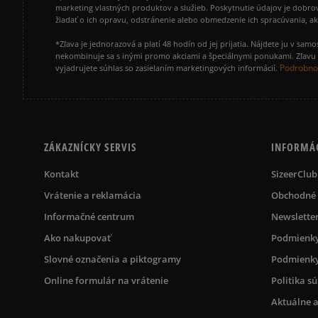
marketing vlastných produktov a služieb. Poskytnutie údajov je dobro
žiadať o ich opravu, odstránenie alebo obmedzenie ich spracúvania, 
*Zľava je jednorazová a platí 48 hodín od jej prijatia. Nájdete ju v s
nekombinuje sa s inými promo akciami a špeciálnymi ponukami. Zľavu v
Podrobnos
vyjadrujete súhlas so zasielaním marketingových informácií.
ZÁKAZNÍCKY SERVIS
INFORMÁ
Kontakt
SizeerClub
Vrátenie a reklamácia
Obchodné
Informačné centrum
Newslette
Ako nakupovať
Podmienky
Slovné označenia a piktogramy
Podmienky
Online formulár na vrátenie
Politika s
Aktuálne a