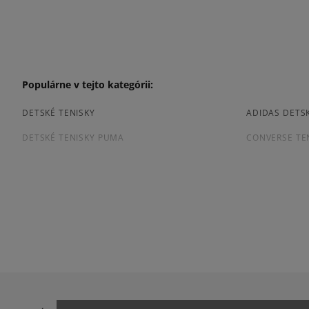
Populárne v tejto kategórii:
DETSKÉ TENISKY
ADIDAS DETSK
DETSKÉ TENISKY PUMA
CONVERSE TE
ČIERNE DETSKÉ TENISKY
Prezrite si populárne kolekcie detských tenisiek:
ADIDAS CAMPUS
ADIDAS GAZE
ADIDAS SUPERSTAR
AIR JORDAN
JORDAN 4
NIKE AIR FORC
NIKE SHOX