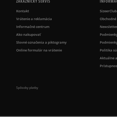
ZÁKAZNÍCKY SERVIS
INFORMÁ
Kontakt
SizeerClub
Vrátenie a reklamácia
Obchodné
Informačné centrum
Newslette
Ako nakupovať
Podmienky
Slovné označenia a piktogramy
Podmienky
Online formulár na vrátenie
Politika s
Aktuálne a
Prístupnos
Spôsoby platby