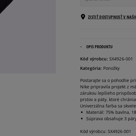
Veľkosti EU
ZISTIŤ DOSTUPNOSŤ V NAŠ
34-38
38-42
OPIS PRODUKTU
Kód výrobcu:
SX4926-001
42-46
Kategória:
Ponožky
Postarajte sa o pohodlie pr
46-50
Nike pripravila projekt z 
zárukou lepšieho prispôsob
prstov a päty, ktoré chrá
Univerzálna farba sa skvel
Materiál: 75% bavlna, 1
Súprava obsahuje 3 pár
Kód výrobcu: SX4926-001