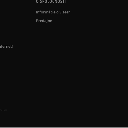
O SPOLOČNOSTI
Informácie o Sizeer
Predajne
nternet!
bliky