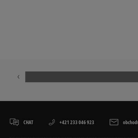
CHAT
+421 233 046 923
obchod@