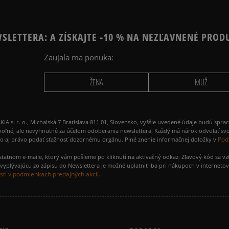
SLETTERA: A ZÍSKAJTE -10 % NA NEZĽAVNENÉ PROD
Zaujala ma ponuka:
Ako zhromažďujeme r
ŽENA
MUŽ
 r. o., Michalská 7 Bratislava 811 01, Slovensko, vyššie uvedené údaje budú spra
voľné, ale nevyhnutné za účelom odoberania newslettera. Každý má nárok odvolať svo
Pod
ako aj právo podať sťažnosť dozornému orgánu. Plné znenie informačnej doložky v
amostatnom e-maile, ktorý vám pošleme po kliknutí na aktivačný odkaz. Zľavový kód sa v
yplývajúcu zo zápisu do Newslettera je možné uplatniť iba pri nákupoch v interneto
ti v podmienkach predajných akcií.