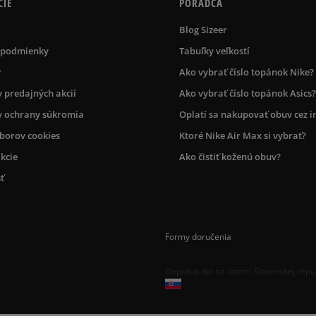
CIE
PORADCA
Blog Sizeer
 podmienky
Tabuľky veľkostí
r
Ako vybrať číslo topánok Nike?
 predajných akcií
Ako vybrať číslo topánok Asics?
 ochrany súkromia
Oplatí sa nakupovať obuv cez i
úborov cookies
Ktoré Nike Air Max si vybrať?
kcie
Ako čistiť koženú obuv?
ť
Formy doručenia
Doprava iba na území Slovenskej repu