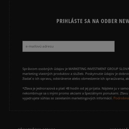
PRIHLÁSTE SA NA ODBER NEW
Správcom osobných údajov je MARKETING INVESTMENT GROUP SLOVAKIA s.
marketing vlastných produktov a služieb. Poskytnutie údajov je dobro
žiadať o ich opravu, odstránenie alebo obmedzenie ich spracúvania, 
*Zľava je jednorazová a platí 48 hodín od jej prijatia. Nájdete ju v s
nekombinuje sa s inými promo akciami a špeciálnymi ponukami. Zľavu v
Podrobnos
vyjadrujete súhlas so zasielaním marketingových informácií.