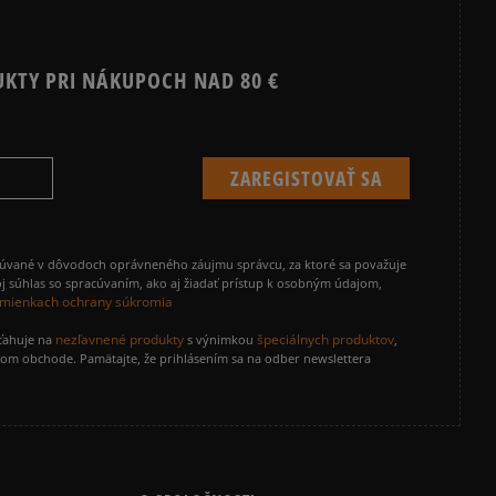
0%
UKTY PRI NÁKUPOCH NAD 80 €
ecenzie?
Recenzie zákazníkov
cúvané v dôvodoch oprávneného záujmu správcu, za ktoré sa považuje
Vymazať
Hľadať
j súhlas so spracúvaním, ako aj žiadať prístup k osobným údajom,
mienkach ochrany súkromia
nezľavnené produkty
špeciálnych produktov
zťahuje na
s výnimkou
,
vom obchode. Pamätajte, že prihlásením sa na odber newslettera