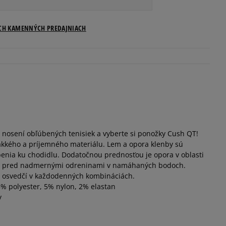
Veľkosti US
ICH KAMENNÝCH PREDAJNIACH
Informovať o dostupnosti
Informovať o dostupnosti
Informovať o dostupnosti
i nosení obľúbených tenisiek a vyberte si ponožky Cush QT!
Informovať o dostupnosti
mäkkého a príjemného materiálu. Lem a opora klenby sú
enia ku chodidlu. Dodatočnou prednosťou je opora v oblasti
nia pred nadmernými odreninami v namáhaných bodoch.
e osvedčí v každodenných kombináciách.
8% polyester, 5% nylon, 2% elastan
y