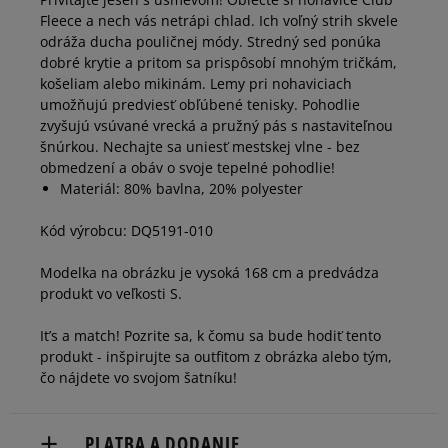
Fleece a nech vás netrápi chlad. Ich voľný strih skvele
odráža ducha pouličnej módy. Stredný sed ponúka
dobré krytie a pritom sa prispôsobí mnohým tričkám,
košeliam alebo mikinám. Lemy pri nohaviciach
umožňujú predviesť obľúbené tenisky. Pohodlie
zvyšujú vsúvané vrecká a pružný pás s nastaviteľnou
šnúrkou. Nechajte sa uniesť mestskej vlne - bez
obmedzení a obáv o svoje tepelné pohodlie!
Materiál: 80% bavlna, 20% polyester
Kód výrobcu: DQ5191-010
Modelka na obrázku je vysoká 168 cm a predvádza
produkt vo veľkosti S.
It’s a match! Pozrite sa, k čomu sa bude hodiť tento
produkt - inšpirujte sa outfitom z obrázka alebo tým,
čo nájdete vo svojom šatníku!
PLATBA A DODANIE