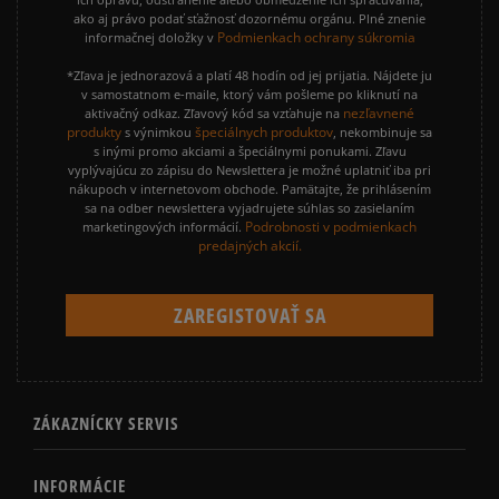
ako aj právo podať sťažnosť dozornému orgánu. Plné znenie
Podmienkach ochrany súkromia
informačnej doložky v
*Zľava je jednorazová a platí 48 hodín od jej prijatia. Nájdete ju
v samostatnom e-maile, ktorý vám pošleme po kliknutí na
nezľavnené
aktivačný odkaz. Zľavový kód sa vzťahuje na
produkty
špeciálnych produktov
s výnimkou
, nekombinuje sa
s inými promo akciami a špeciálnymi ponukami. Zľavu
vyplývajúcu zo zápisu do Newslettera je možné uplatniť iba pri
nákupoch v internetovom obchode. Pamätajte, že prihlásením
sa na odber newslettera vyjadrujete súhlas so zasielaním
Podrobnosti v podmienkach
marketingových informácií.
predajných akcií.
ZÁKAZNÍCKY SERVIS
INFORMÁCIE