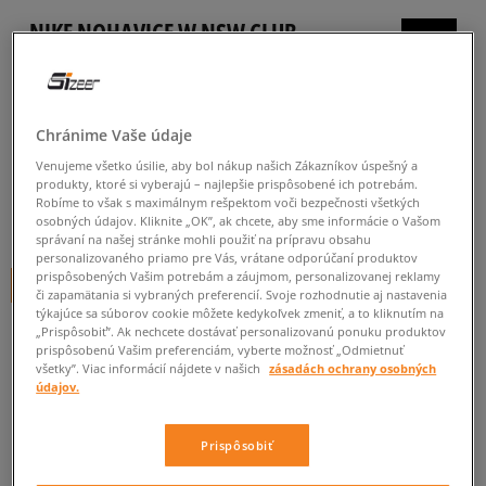
NIKE NOHAVICE W NSW CLUB
FLC MR PANT STD
dámske, nohavice
Chránime Vaše údaje
5.0
(
322
)
Venujeme všetko úsilie, aby bol nákup našich Zákazníkov úspešný a
34
€
cena s DPH
produkty, ktoré si vyberajú – najlepšie prispôsobené ich potrebám.
Robíme to však s maximálnym rešpektom voči bezpečnosti všetkých
37
€
-8%
(najnižšia cena za posledných 30 dní pred zľavou)
osobných údajov. Kliknite „OK”, ak chcete, aby sme informácie o Vašom
správaní na našej stránke mohli použiť na prípravu obsahu
60
€
-43%
(počiatočná cena)
personalizovaného priamo pre Vás, vrátane odporúčaní produktov
prispôsobených Vašim potrebám a záujmom, personalizovanej reklamy
+ 34 BODOV V
SIZEERCLUBE
či zapamätania si vybraných preferencií. Svoje rozhodnutie aj nastavenia
týkajúce sa súborov cookie môžete kedykoľvek zmeniť, a to kliknutím na
FARBA
ČIERNA
„Prispôsobiť”. Ak nechcete dostávať personalizovanú ponuku produktov
prispôsobenú Vašim preferenciám, vyberte možnosť „Odmietnuť
všetky”. Viac informácií nájdete v našich
zásadách ochrany osobných
údajov.
Prispôsobiť
XL