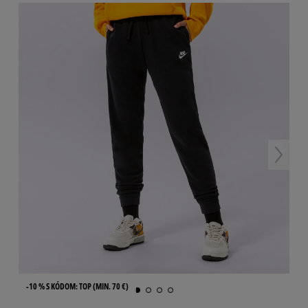
-10 % S KÓDOM: TOP (MIN. 70 €)