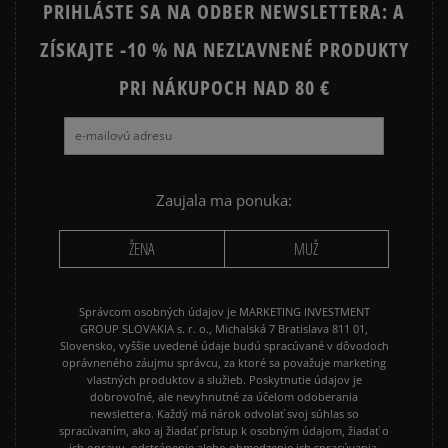
PRIHLÁSTE SA NA ODBER NEWSLETTERA: A
ZÍSKAJTE -10 % NA NEZĽAVNENÉ PRODUKTY
Ako zhromažďujeme recenzie?
PRI NÁKUPOCH NAD 80 €
Recenzie zákazníkov
Vymazať
Hľadať
Zaujala ma ponuka:
ŽENA
MUŽ
Správcom osobných údajov je MARKETING INVESTMENT
GROUP SLOVAKIA s. r. o., Michalská 7 Bratislava 811 01,
Slovensko, vyššie uvedené údaje budú spracúvané v dôvodoch
oprávneného záujmu správcu, za ktoré sa považuje marketing
vlastných produktov a služieb. Poskytnutie údajov je
dobrovoľné, ale nevyhnutné za účelom odoberania
newslettera. Každý má nárok odvolať svoj súhlas so
spracúvaním, ako aj žiadať prístup k osobným údajom, žiadať o
ich opravu, odstránenie alebo obmedzenie ich spracúvania,