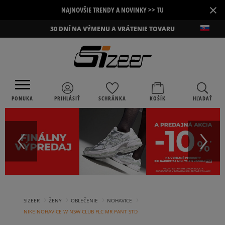
×
NAJNOVŠIE TRENDY A NOVINKY >> TU
30 DNÍ NA VÝMENU A VRÁTENIE TOVARU
PONUKA
PRIHLÁSIŤ
SCHRÁNKA
KOŠÍK
HĽADAŤ
›
›
›
›
SIZEER
ŽENY
OBLEČENIE
NOHAVICE
NIKE NOHAVICE W NSW CLUB FLC MR PANT STD