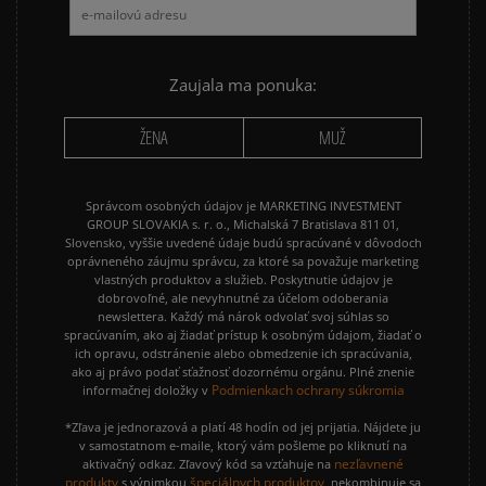
Zaujala ma ponuka:
ŽENA
MUŽ
Správcom osobných údajov je MARKETING INVESTMENT
GROUP SLOVAKIA s. r. o., Michalská 7 Bratislava 811 01,
Slovensko, vyššie uvedené údaje budú spracúvané v dôvodoch
oprávneného záujmu správcu, za ktoré sa považuje marketing
vlastných produktov a služieb. Poskytnutie údajov je
dobrovoľné, ale nevyhnutné za účelom odoberania
newslettera. Každý má nárok odvolať svoj súhlas so
spracúvaním, ako aj žiadať prístup k osobným údajom, žiadať o
ich opravu, odstránenie alebo obmedzenie ich spracúvania,
ako aj právo podať sťažnosť dozornému orgánu. Plné znenie
Podmienkach ochrany súkromia
informačnej doložky v
*Zľava je jednorazová a platí 48 hodín od jej prijatia. Nájdete ju
v samostatnom e-maile, ktorý vám pošleme po kliknutí na
nezľavnené
aktivačný odkaz. Zľavový kód sa vzťahuje na
produkty
špeciálnych produktov
s výnimkou
, nekombinuje sa