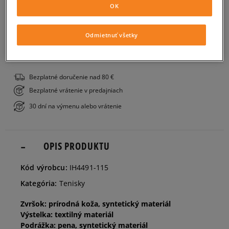
OK
Veľkosti EU
Veľkosti US
PRIDAŤ DO KOŠÍKA
17
8 cm
Informovať o dostupnosti
Odmietnuť všetky
ZISTIŤ DOSTUPNOSŤ V NAŠICH KAMENNÝCH PREDAJNIACH
18,5
9 cm
Informovať o dostupnosti
Bezplatné doručenie nad 80 €
Bezplatné vrátenie v predajniach
19,5
10 cm
Informovať o dostupnosti
30 dní na výmenu alebo vrátenie
21
11 cm
Informovať o dostupnosti
OPIS PRODUKTU
22
12 cm
Informovať o dostupnosti
Kód výrobcu:
IH4491-115
Kategória:
Tenisky
23,5
13 cm
Zvršok: prírodná koža, syntetický materiál
Výstelka: textilný materiál
25
14 cm
Informovať o dostupnosti
Podrážka: pena, syntetický materiál