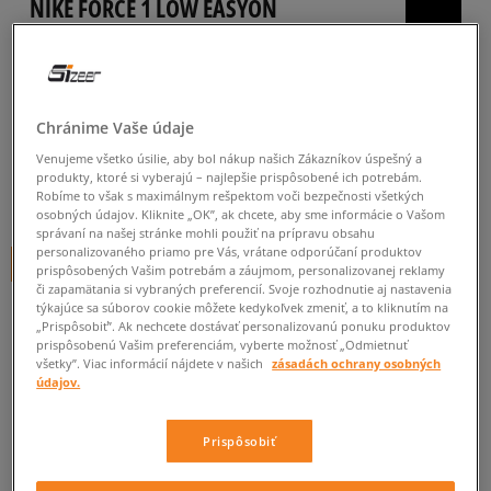
NIKE FORCE 1 LOW EASYON
(TD)
detské, tenisky
4.9
(
14
)
Chránime Vaše údaje
37
€
Venujeme všetko úsilie, aby bol nákup našich Zákazníkov úspešný a
cena s DPH
produkty, ktoré si vyberajú – najlepšie prispôsobené ich potrebám.
Robíme to však s maximálnym rešpektom voči bezpečnosti všetkých
44
€
-16%
(najnižšia cena za posledných 30 dní pred zľavou)
osobných údajov. Kliknite „OK”, ak chcete, aby sme informácie o Vašom
60
€
-38%
(počiatočná cena)
správaní na našej stránke mohli použiť na prípravu obsahu
personalizovaného priamo pre Vás, vrátane odporúčaní produktov
+ 37 BODOV V
SIZEERCLUBE
prispôsobených Vašim potrebám a záujmom, personalizovanej reklamy
či zapamätania si vybraných preferencií. Svoje rozhodnutie aj nastavenia
týkajúce sa súborov cookie môžete kedykoľvek zmeniť, a to kliknutím na
FARBA
BIELA
„Prispôsobiť”. Ak nechcete dostávať personalizovanú ponuku produktov
prispôsobenú Vašim preferenciám, vyberte možnosť „Odmietnuť
všetky”. Viac informácií nájdete v našich
zásadách ochrany osobných
údajov.
Prispôsobiť
Vyberte veľkosť