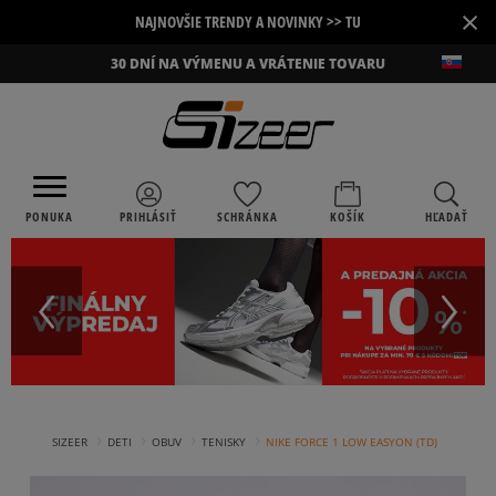
×
NAJNOVŠIE TRENDY A NOVINKY >> TU
30 DNÍ NA VÝMENU A VRÁTENIE TOVARU
PONUKA
PRIHLÁSIŤ
SCHRÁNKA
KOŠÍK
HĽADAŤ
›
›
›
›
SIZEER
DETI
OBUV
TENISKY
NIKE FORCE 1 LOW EASYON (TD)