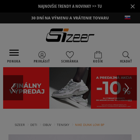
×
NAJNOVŠIE TRENDY A NOVINKY >> TU
30 DNÍ NA VÝMENU A VRÁTENIE TOVARU
PONUKA
PRIHLÁSIŤ
SCHRÁNKA
KOŠÍK
HĽADAŤ
›
›
›
›
SIZEER
DETI
OBUV
TENISKY
NIKE DUNK LOW BP