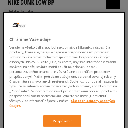
NIKE DUNK LOW BP
detské, tenisky
5.0
(
56
)
34
€
cena s DPH
Chránime Vaše údaje
Venujeme všetko úsilie, aby bol nákup našich Zákazníkov úspešný a
+ 34 BODOV V
SIZEERCLUBE
produkty, ktoré si vyberajú – najlepšie prispôsobené ich potrebám.
Robíme to však s maximálnym rešpektom voči bezpečnosti všetkých
osobných údajov. Kliknite „OK”, ak chcete, aby sme informácie o Vašom
správaní na našej stránke mohli použiť na prípravu obsahu
personalizovaného priamo pre Vás, vrátane odporúčaní produktov
prispôsobených Vašim potrebám a záujmom, personalizovanej reklamy
či zapamätania si vybraných preferencií. Svoje rozhodnutie aj nastavenia
Informujte ma o dostupnosti
týkajúce sa súborov cookie môžete kedykoľvek zmeniť, a to kliknutím na
„Prispôsobiť”. Ak nechcete dostávať personalizovanú ponuku produktov
Ak bude položka opäť dostupná, dostanete od nás oznámenie.
prispôsobenú Vašim preferenciám, vyberte možnosť „Odmietnuť
všetky”. Viac informácií nájdete v našich
zásadách ochrany osobných
údajov.
Vyberte veľkosť
Prispôsobiť
Veľkosti EU
Veľkosti US
ZISTIŤ DOSTUPNOSŤ V NAŠICH KAMENNÝCH PREDAJNIACH