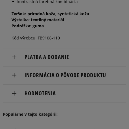
kontrastná farebná kombinácia
Zvršok: prírodná koža, syntetická koža
Výstelka: textilný materiál
Podrážka: guma
Kód výrobcu: FB9108-110
PLATBA A DODANIE
Doručenie zadarmo od 80 €.
INFORMÁCIA O PÔVODE PRODUKTU
Dodacia lehota: 2 až 6 pracovné dni.
Nike European Headquarters
Dostupné spôsoby doručenia:
HODNOTENIA
Colosseum
kuriér,
11213 NL Hilversum, Netherlands
packeta (zásielkovňa - kamenná pobočka, výdejné
boxy: Z-BOX),
Populárne v tejto kategórii:
Product.Safety.EMEA@nike.com
5
96%
slovenská pošta - na adresu,
osobné prevzatie v predajni.