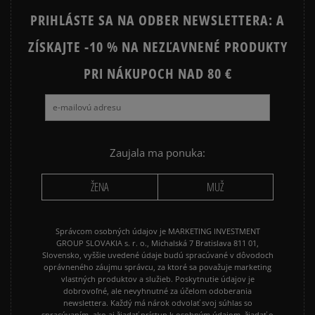
PRIHLÁSTE SA NA ODBER NEWSLETTERA: A
NIKE AIR FORCE 1 LV8
NIKE DUNK
ZÍSKAJTE -10 % NA NEZĽAVNENÉ PRODUKTY
NIKE SHOX
PRI NÁKUPOCH NAD 80 €
Zaujala ma ponuka:
ŽENA
MUŽ
Správcom osobných údajov je MARKETING INVESTMENT
GROUP SLOVAKIA s. r. o., Michalská 7 Bratislava 811 01,
Slovensko, vyššie uvedené údaje budú spracúvané v dôvodoch
oprávneného záujmu správcu, za ktoré sa považuje marketing
vlastných produktov a služieb. Poskytnutie údajov je
dobrovoľné, ale nevyhnutné za účelom odoberania
newslettera. Každý má nárok odvolať svoj súhlas so
spracúvaním, ako aj žiadať prístup k osobným údajom, žiadať o