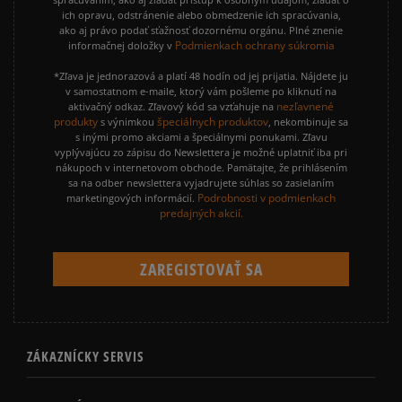
ich opravu, odstránenie alebo obmedzenie ich spracúvania,
ako aj právo podať sťažnosť dozornému orgánu. Plné znenie
Podmienkach ochrany súkromia
informačnej doložky v
*Zľava je jednorazová a platí 48 hodín od jej prijatia. Nájdete ju
v samostatnom e-maile, ktorý vám pošleme po kliknutí na
nezľavnené
aktivačný odkaz. Zľavový kód sa vzťahuje na
produkty
špeciálnych produktov
s výnimkou
, nekombinuje sa
s inými promo akciami a špeciálnymi ponukami. Zľavu
vyplývajúcu zo zápisu do Newslettera je možné uplatniť iba pri
nákupoch v internetovom obchode. Pamätajte, že prihlásením
sa na odber newslettera vyjadrujete súhlas so zasielaním
Podrobnosti v podmienkach
marketingových informácií.
predajných akcií.
ZÁKAZNÍCKY SERVIS