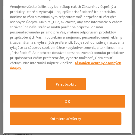
Venujeme všetko úsilie, aby bol nákup našich Zákazníkov úspešný a
OD
DO
Zoradiť
produkty, ktoré si vyberajú – najlepšie prispôsobené ich potrebám.
ROZBALIŤ FILTRE
ZAČIATOČNÉ
Robíme to však s maximálnym rešpektom voči bezpečnosti všetkých
osobných údajov. Kliknite „OK”, ak chcete, aby sme informácie o Vašom
správaní na našej stránke mohli použiť na prípravu obsahu
personalizovaného priamo pre Vás, vrátane odporúčaní produktov
DÁMSKE
prispôsobených Vašim potrebám a záujmom, personalizovanej reklamy
či zapamätania si vybraných preferencií. Svoje rozhodnutie aj nastavenia
týkajúce sa súborov cookie môžete kedykoľvek zmeniť, a to kliknutím na
„Prispôsobiť”. Ak nechcete dostávať personalizovanú ponuku produktov
prispôsobenú Vašim preferenciám, vyberte možnosť „Odmietnuť
všetky”. Viac informácií nájdete v našich
zásadách ochrany osobných
údajov.
Prispôsobiť
36,5
OK
NIKE BLAZER LOW '77 VINTAGE
MODRÁ
Odmietnuť všetky
dámske
54 €
100 €
59 €
-
najnižšia cena