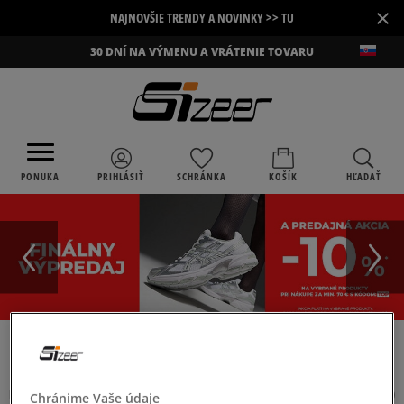
×
NAJNOVŠIE TRENDY A NOVINKY >> TU
30 DNÍ NA VÝMENU A VRÁTENIE TOVARU
PONUKA
PRIHLÁSIŤ
SCHRÁNKA
KOŠÍK
HĽADAŤ
›
SIZEER
NIKE BLAZER LOW
NIKE BLAZER LOW
(
1
)
Chránime Vaše údaje