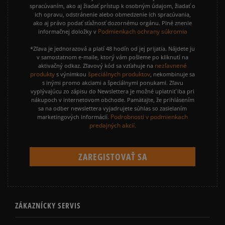
spracúvaním, ako aj žiadať prístup k osobným údajom, žiadať o
ich opravu, odstránenie alebo obmedzenie ich spracúvania,
ako aj právo podať sťažnosť dozornému orgánu. Plné znenie
Podmienkach ochrany súkromia
informačnej doložky v
*Zľava je jednorazová a platí 48 hodín od jej prijatia. Nájdete ju
v samostatnom e-maile, ktorý vám pošleme po kliknutí na
nezľavnené
aktivačný odkaz. Zľavový kód sa vzťahuje na
produkty
špeciálnych produktov
s výnimkou
, nekombinuje sa
s inými promo akciami a špeciálnymi ponukami. Zľavu
vyplývajúcu zo zápisu do Newslettera je možné uplatniť iba pri
nákupoch v internetovom obchode. Pamätajte, že prihlásením
sa na odber newslettera vyjadrujete súhlas so zasielaním
Podrobnosti v podmienkach
marketingových informácií.
predajných akcií.
ZÁKAZNÍCKY SERVIS