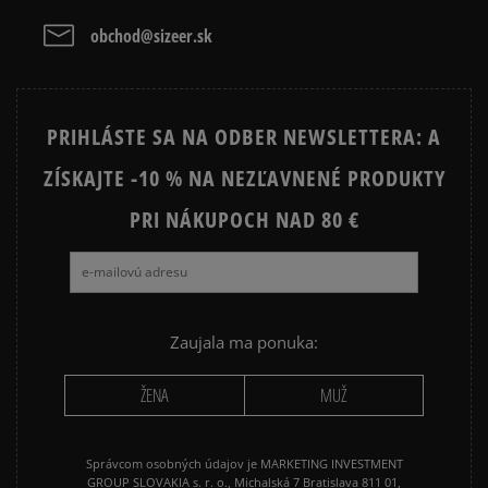
ADIDAS SUPERSTAR
AIR JORDAN
Vymazať
Hľadať
obchod@sizeer.sk
CONVERSE CUCK TAYLOR ALL
JORDAN AIR 1
STAR
PRIHLÁSTE SA NA ODBER NEWSLETTERA: A
JORDAN 4
NEW BALANCE 740
ZÍSKAJTE -10 % NA NEZĽAVNENÉ PRODUKTY
NEW BALANCE 9060
NIKE AIR FORCE 1
NIKE AIR FORCE 1 07
PRI NÁKUPOCH NAD 80 €
NIKE AIR FORCE 1 LV8
NIKE AIR MAX 90
NIKE DUNK
NIKE P-6000
NIKE SHOX
PUMA SUEDE
REEBOK CLASSIC
Zaujala ma ponuka:
VANS OLD SKOOL
VANS SK8
ŽENA
MUŽ
Správcom osobných údajov je MARKETING INVESTMENT
GROUP SLOVAKIA s. r. o., Michalská 7 Bratislava 811 01,