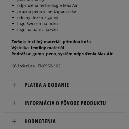
odpružená technológia Max Air
pružná pena v medzipodrážke
odolný dezén z gumy
logo Swoosh na boku
logo na päte a jazyku
Zvršok: textilný materiál, prírodná koža
Výstelka: textilný materiál
Podrážka: guma, pena, systém odpruženia Max Air
Kód výrobcu: FN6952-102
PLATBA A DODANIE
Doručenie zadarmo od 80 €.
INFORMÁCIA O PÔVODE PRODUKTU
Dodacia lehota: 2 až 6 pracovné dni.
Nike European Headquarters
Dostupné spôsoby doručenia:
HODNOTENIA
Colosseum
kuriér,