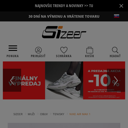
×
NAJNOVŠIE TRENDY A NOVINKY >> TU
30 DNÍ NA VÝMENU A VRÁTENIE TOVARU
PONUKA
PRIHLÁSIŤ
SCHRÁNKA
KOŠÍK
HĽADAŤ
›
›
›
›
SIZEER
MUŽI
OBUV
TENISKY
NIKE AIR MAX 1