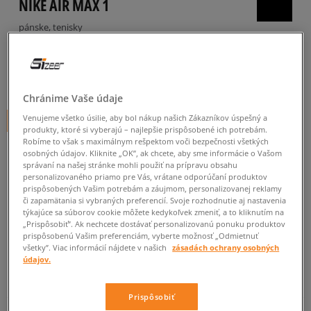
NIKE AIR MAX 1
pánske, tenisky
5.0
(
27
)
84
€
cena s DPH
Chránime Vaše údaje
Venujeme všetko úsilie, aby bol nákup našich Zákazníkov úspešný a
+ 84 BODOV V
SIZEERCLUBE
produkty, ktoré si vyberajú – najlepšie prispôsobené ich potrebám.
Robíme to však s maximálnym rešpektom voči bezpečnosti všetkých
osobných údajov. Kliknite „OK”, ak chcete, aby sme informácie o Vašom
správaní na našej stránke mohli použiť na prípravu obsahu
Informujte ma o dostupnosti
personalizovaného priamo pre Vás, vrátane odporúčaní produktov
prispôsobených Vašim potrebám a záujmom, personalizovanej reklamy
Ak bude položka opäť dostupná, dostanete od nás oznámenie.
či zapamätania si vybraných preferencií. Svoje rozhodnutie aj nastavenia
týkajúce sa súborov cookie môžete kedykoľvek zmeniť, a to kliknutím na
„Prispôsobiť”. Ak nechcete dostávať personalizovanú ponuku produktov
Vyberte veľkosť
prispôsobenú Vašim preferenciám, vyberte možnosť „Odmietnuť
všetky”. Viac informácií nájdete v našich
zásadách ochrany osobných
údajov.
Veľkosti EU
Veľkosti US
ZISTIŤ DOSTUPNOSŤ V NAŠICH KAMENNÝCH PREDAJNIACH
Prispôsobiť
41
26 cm
Informovať o dostupnosti