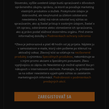
Slovensko, vyššie uvedené údaje budú spracúvané v dôvodoch
oprávneného záujmu správcu, za ktoré sa považuje marketing
vlastných produktov a služieb. Poskytnutie údajov je
dobrovoľné, ale nevyhnutné za účelom odoberania
newslettera. Každý má nárok odvolať svoj súhlas so
spracúvaním, ako aj žiadať prístup k osobným údajom, žiadať o
ich opravu, odstránenie alebo obmedzenie ich spracúvania,
ako aj právo podať sťažnosť dozornému orgánu. Plné znenie
Podmienkach ochrany súkromia
informačnej doložky v
*Zľava je jednorazová a platí 48 hodín od jej prijatia. Nájdete ju
v samostatnom e-maile, ktorý vám pošleme po kliknutí na
nezľavnené
aktivačný odkaz. Zľavový kód sa vzťahuje na
produkty
špeciálnych produktov
s výnimkou
, nekombinuje sa
s inými promo akciami a špeciálnymi ponukami. Zľavu
vyplývajúcu zo zápisu do Newslettera je možné uplatniť iba pri
nákupoch v internetovom obchode. Pamätajte, že prihlásením
sa na odber newslettera vyjadrujete súhlas so zasielaním
Podrobnosti v podmienkach
marketingových informácií.
predajných akcií.