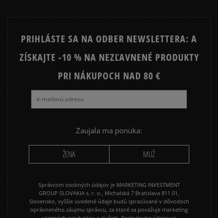
PRIHLÁSTE SA NA ODBER NEWSLETTERA: A
ZÍSKAJTE -10 % NA NEZĽAVNENÉ PRODUKTY
PRI NÁKUPOCH NAD 80 €
Zaujala ma ponuka:
ŽENA
MUŽ
Správcom osobných údajov je MARKETING INVESTMENT
GROUP SLOVAKIA s. r. o., Michalská 7 Bratislava 811 01,
Slovensko, vyššie uvedené údaje budú spracúvané v dôvodoch
oprávneného záujmu správcu, za ktoré sa považuje marketing
vlastných produktov a služieb. Poskytnutie údajov je