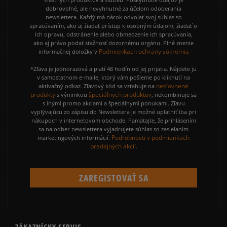
dobrovoľné, ale nevyhnutné za účelom odoberania
newslettera. Každý má nárok odvolať svoj súhlas so
spracúvaním, ako aj žiadať prístup k osobným údajom, žiadať o
ich opravu, odstránenie alebo obmedzenie ich spracúvania,
ako aj právo podať sťažnosť dozornému orgánu. Plné znenie
Podmienkach ochrany súkromia
informačnej doložky v
*Zľava je jednorazová a platí 48 hodín od jej prijatia. Nájdete ju
v samostatnom e-maile, ktorý vám pošleme po kliknutí na
nezľavnené
aktivačný odkaz. Zľavový kód sa vzťahuje na
produkty
špeciálnych produktov
s výnimkou
, nekombinuje sa
s inými promo akciami a špeciálnymi ponukami. Zľavu
vyplývajúcu zo zápisu do Newslettera je možné uplatniť iba pri
nákupoch v internetovom obchode. Pamätajte, že prihlásením
sa na odber newslettera vyjadrujete súhlas so zasielaním
Podrobnosti v podmienkach
marketingových informácií.
predajných akcií.
ZÁKAZNÍCKY SERVIS