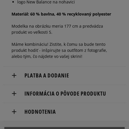
logo New Balance na nohavici
Materiál: 60 % bavlna, 40 % recyklovaný polyester
Modelka na obrázku meria 177 cm a predvádza
produkt vo veľkosti S.
Máme kombináciu! Zistite, k čomu sa bude tento
produkt hodiť - inšpirujte sa outfitom z fotografie,
alebo tým, čo nájdete vo vašej skrini!
PLATBA A DODANIE
Doručenie zadarmo od 80 €.
INFORMÁCIA O PÔVODE PRODUKTU
Dodacia lehota: 2 až 6 pracovné dni.
New Balance Europe BV
Dostupné spôsoby doručenia:
HODNOTENIA
Pilotenstraat 41a-factorij
kuriér,
1059 CH Amsterdam, Netherlands
packeta (zásielkovňa - kamenná pobočka, výdejné