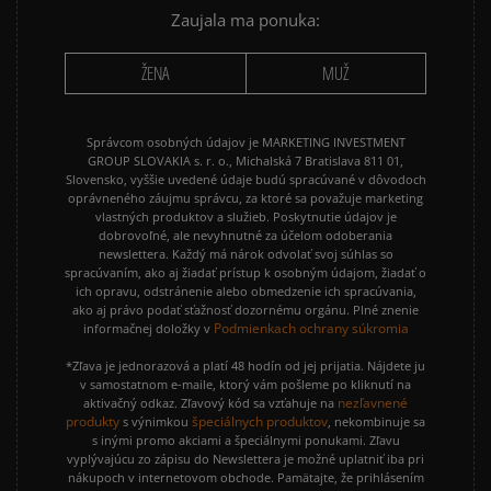
Vymazať
Hľadať
Zaujala ma ponuka:
ŽENA
MUŽ
Správcom osobných údajov je MARKETING INVESTMENT
GROUP SLOVAKIA s. r. o., Michalská 7 Bratislava 811 01,
Slovensko, vyššie uvedené údaje budú spracúvané v dôvodoch
oprávneného záujmu správcu, za ktoré sa považuje marketing
vlastných produktov a služieb. Poskytnutie údajov je
dobrovoľné, ale nevyhnutné za účelom odoberania
newslettera. Každý má nárok odvolať svoj súhlas so
spracúvaním, ako aj žiadať prístup k osobným údajom, žiadať o
ich opravu, odstránenie alebo obmedzenie ich spracúvania,
ako aj právo podať sťažnosť dozornému orgánu. Plné znenie
Podmienkach ochrany súkromia
informačnej doložky v
*Zľava je jednorazová a platí 48 hodín od jej prijatia. Nájdete ju
v samostatnom e-maile, ktorý vám pošleme po kliknutí na
nezľavnené
aktivačný odkaz. Zľavový kód sa vzťahuje na
produkty
špeciálnych produktov
s výnimkou
, nekombinuje sa
s inými promo akciami a špeciálnymi ponukami. Zľavu
vyplývajúcu zo zápisu do Newslettera je možné uplatniť iba pri
nákupoch v internetovom obchode. Pamätajte, že prihlásením