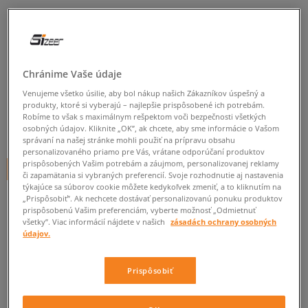
NEW BALANCE NOHAVICE
LINEAR HERITAGE BRUSHED
BACK
Chránime Vaše údaje
dámske, nohavice
Venujeme všetko úsilie, aby bol nákup našich Zákazníkov úspešný a
5.0
(
6
)
produkty, ktoré si vyberajú – najlepšie prispôsobené ich potrebám.
Robíme to však s maximálnym rešpektom voči bezpečnosti všetkých
34
€
osobných údajov. Kliknite „OK”, ak chcete, aby sme informácie o Vašom
cena s DPH
správaní na našej stránke mohli použiť na prípravu obsahu
personalizovaného priamo pre Vás, vrátane odporúčaní produktov
prispôsobených Vašim potrebám a záujmom, personalizovanej reklamy
+ 34 BODOV V
SIZEERCLUBE
či zapamätania si vybraných preferencií. Svoje rozhodnutie aj nastavenia
týkajúce sa súborov cookie môžete kedykoľvek zmeniť, a to kliknutím na
„Prispôsobiť”. Ak nechcete dostávať personalizovanú ponuku produktov
prispôsobenú Vašim preferenciám, vyberte možnosť „Odmietnuť
Informujte ma o dostupnosti
všetky”. Viac informácií nájdete v našich
zásadách ochrany osobných
údajov.
Ak bude položka opäť dostupná, dostanete od nás oznámenie.
Prispôsobiť
Vyberte veľkosť