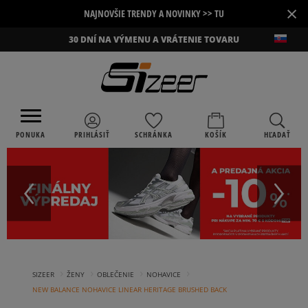
×
NAJNOVŠIE TRENDY A NOVINKY >> TU
30 DNÍ NA VÝMENU A VRÁTENIE TOVARU
PONUKA
PRIHLÁSIŤ
SCHRÁNKA
KOŠÍK
HĽADAŤ
›
›
›
›
SIZEER
ŽENY
OBLEČENIE
NOHAVICE
NEW BALANCE NOHAVICE LINEAR HERITAGE BRUSHED BACK