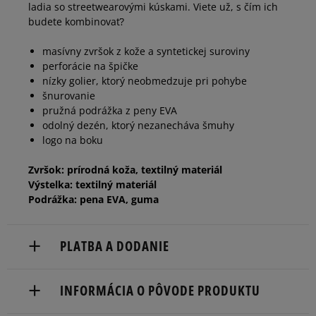
ladia so streetwearovými kúskami. Viete už, s čím ich
40,5
26 cm
Informovať o dostupnosti
budete kombinovať?
masívny zvršok z kože a syntetickej suroviny
41
26,5 cm
Informovať o dostupnosti
perforácie na špičke
nízky golier, ktorý neobmedzuje pri pohybe
šnurovanie
42
27 cm
Informovať o dostupnosti
pružná podrážka z peny EVA
odolný dezén, ktorý nezanecháva šmuhy
logo na boku
Zvršok: prírodná koža, textilný materiál
Výstelka: textilný materiál
Podrážka: pena EVA, guma
PLATBA A DODANIE
Doručenie zadarmo od 80 €.
INFORMÁCIA O PÔVODE PRODUKTU
Dodacia lehota: 2 až 6 pracovné dni.