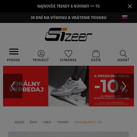
×
NAJNOVŠIE TRENDY A NOVINKY >> TU
30 DNÍ NA VÝMENU A VRÁTENIE TOVARU
PONUKA
PRIHLÁSIŤ
SCHRÁNKA
KOŠÍK
HĽADAŤ
›
›
›
›
SIZEER
ŽENY
OBUV
TENISKY
NEW BALANCE 550