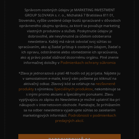
Správcom osobných údajov je MARKETING INVESTMENT
GROUP SLOVAKIA s. r. o., Michalská 7 Bratislava 811 01,
Slovensko, vyššie uvedené údaje budú spracúvané v dôvodoch
oprávneného záujmu správcu, za ktoré sa považuje marketing
vlastných produktov a služieb. Poskytnutie údajov je
dobrovoľné, ale nevyhnutné za účelom odoberania
newslettera. Každý má nárok odvolať svoj súhlas so
spracúvaním, ako aj žiadať prístup k osobným údajom, žiadať o
ich opravu, odstránenie alebo obmedzenie ich spracúvania,
ako aj právo podať sťažnosť dozornému orgánu. Plné znenie
Podmienkach ochrany súkromia
informačnej doložky v
*Zľava je jednorazová a platí 48 hodín od jej prijatia. Nájdete ju
v samostatnom e-maile, ktorý vám pošleme po kliknutí na
nezľavnené
aktivačný odkaz. Zľavový kód sa vzťahuje na
produkty
špeciálnych produktov
s výnimkou
, nekombinuje sa
s inými promo akciami a špeciálnymi ponukami. Zľavu
vyplývajúcu zo zápisu do Newslettera je možné uplatniť iba pri
nákupoch v internetovom obchode. Pamätajte, že prihlásením
sa na odber newslettera vyjadrujete súhlas so zasielaním
Podrobnosti v podmienkach
marketingových informácií.
predajných akcií.