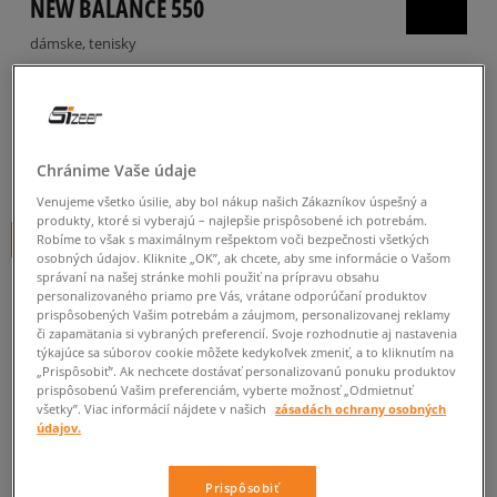
NEW BALANCE 550
dámske, tenisky
5.0
(
193
)
87
€
cena s DPH
Chránime Vaše údaje
145
€
-40%
(najnižšia cena za posledných 30 dní pred zľavou)
145
€
-40%
(počiatočná cena)
Venujeme všetko úsilie, aby bol nákup našich Zákazníkov úspešný a
produkty, ktoré si vyberajú – najlepšie prispôsobené ich potrebám.
+ 87 BODOV V
SIZEERCLUBE
Robíme to však s maximálnym rešpektom voči bezpečnosti všetkých
osobných údajov. Kliknite „OK”, ak chcete, aby sme informácie o Vašom
správaní na našej stránke mohli použiť na prípravu obsahu
FARBA
BIELA
personalizovaného priamo pre Vás, vrátane odporúčaní produktov
prispôsobených Vašim potrebám a záujmom, personalizovanej reklamy
či zapamätania si vybraných preferencií. Svoje rozhodnutie aj nastavenia
týkajúce sa súborov cookie môžete kedykoľvek zmeniť, a to kliknutím na
„Prispôsobiť”. Ak nechcete dostávať personalizovanú ponuku produktov
prispôsobenú Vašim preferenciám, vyberte možnosť „Odmietnuť
všetky”. Viac informácií nájdete v našich
zásadách ochrany osobných
Vyberte veľkosť
údajov.
Veľkosti EU
Veľkosti US
Prispôsobiť