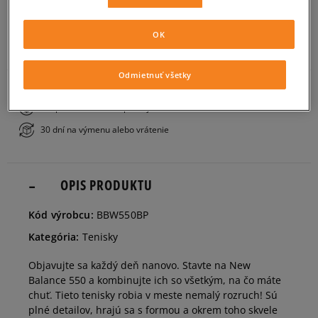
PRIDAŤ DO KOŠÍKA
36
22,5 cm
Informovať o dostupnosti
OK
ZISTIŤ DOSTUPNOSŤ V NAŠICH KAMENNÝCH PREDAJNIACH
36,5
23 cm
Odmietnuť všetky
Bezplatné doručenie nad 80 €
Bezplatné vrátenie v predajniach
37
23,5 cm
30 dní na výmenu alebo vrátenie
37,5
24 cm
OPIS PRODUKTU
38
24,5 cm
Informovať o dostupnosti
Kód výrobcu:
BBW550BP
Kategória:
Tenisky
39
25 cm
Informovať o dostupnosti
Objavujte sa každý deň nanovo. Stavte na New
Balance 550 a kombinujte ich so všetkým, na čo máte
40
25,5 cm
Informovať o dostupnosti
chuť. Tieto tenisky robia v meste nemalý rozruch! Sú
plné detailov, hrajú sa s formou a okrem toho skvele