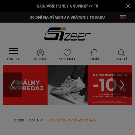
×
NAJNOVŠIE TRENDY A NOVINKY >> TU
30 DNÍ NA VÝMENU A VRÁTENIE TOVARU
PONUKA
PRIHLÁSIŤ
SCHRÁNKA
KOŠÍK
HĽADAŤ
›
›
SIZEER
DOPLNKY
MR. LACY ŠNÚRKY FLATTIES NAVY