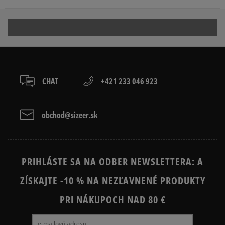
Dodacia lehota: 2 až 6 pracovné dni.
Dostupné spôsoby doručenia:
Produkt nemá žiadne recenzie
kuriér,
packeta (zásielkovňa - kamenná pobočka, výdejné
boxy: Z-BOX),
slovenská pošta - na adresu,
osobné prevzatie v predajni.
CHAT
+421 233 046 923
Dostupné spôsoby platby:
prevod,
kartou,
obchod@sizeer.sk
platba na dobierku.
PRIHLÁSTE SA NA ODBER NEWSLETTERA: A
ZÍSKAJTE -10 % NA NEZĽAVNENÉ PRODUKTY
PRI NÁKUPOCH NAD 80 €