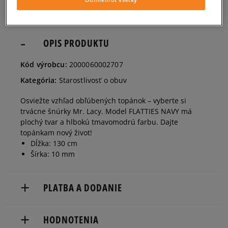
OPIS PRODUKTU
Kód výrobcu:
2000060002707
Kategória:
Starostlivosť o obuv
Osviežte vzhľad obľúbených topánok – vyberte si
trvácne šnúrky Mr. Lacy. Model FLATTIES NAVY má
plochý tvar a hlbokú tmavomodrú farbu. Dajte
topánkam nový život!
Dĺžka: 130 cm
Šírka: 10 mm
PLATBA A DODANIE
Doručenie zadarmo od 80 €.
HODNOTENIA