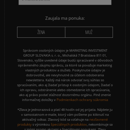
Zaujala ma ponuka:
ŽENA
MUŽ
Správcom osobných údajov je MARKETING INVESTMENT
GROUP SLOVAKIA s. r. o., Michalská 7 Bratislava 811 01,
Slovensko, vyššie uvedené údaje budú spracúvané v dôvodoch
oprávneného záujmu správcu, za ktoré sa považuje marketing
vlastných produktov a služieb. Poskytnutie údajov je
dobrovoľné, ale nevyhnutné za účelom odoberania
newslettera. Každý má nárok odvolať svoj súhlas so
spracúvaním, ako aj žiadať prístup k osobným údajom, žiadať o
ich opravu, odstránenie alebo obmedzenie ich spracúvania,
ako aj právo podať sťažnosť dozornému orgánu. Plné znenie
Podmienkach ochrany súkromia
informačnej doložky v
*Zľava je jednorazová a platí 48 hodín od jej prijatia. Nájdete ju
v samostatnom e-maile, ktorý vám pošleme po kliknutí na
nezľavnené
aktivačný odkaz. Zľavový kód sa vzťahuje na
produkty
špeciálnych produktov
s výnimkou
, nekombinuje sa
s inými promo akciami a špeciálnymi ponukami. Zľavu