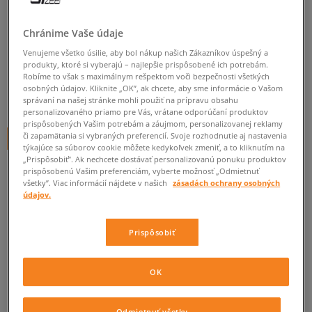
MR. LACY ŠNÚRKY FLATTIES
NAVY
Chránime Vaše údaje
unisex, starostlivosť o obuv
Venujeme všetko úsilie, aby bol nákup našich Zákazníkov úspešný a
produkty, ktoré si vyberajú – najlepšie prispôsobené ich potrebám.
0.0
(
0
)
Robíme to však s maximálnym rešpektom voči bezpečnosti všetkých
osobných údajov. Kliknite „OK”, ak chcete, aby sme informácie o Vašom
5
€
správaní na našej stránke mohli použiť na prípravu obsahu
cena s DPH
personalizovaného priamo pre Vás, vrátane odporúčaní produktov
prispôsobených Vašim potrebám a záujmom, personalizovanej reklamy
či zapamätania si vybraných preferencií. Svoje rozhodnutie aj nastavenia
+ 5 BODOV V
SIZEERCLUBE
týkajúce sa súborov cookie môžete kedykoľvek zmeniť, a to kliknutím na
„Prispôsobiť”. Ak nechcete dostávať personalizovanú ponuku produktov
prispôsobenú Vašim preferenciám, vyberte možnosť „Odmietnuť
všetky”. Viac informácií nájdete v našich
zásadách ochrany osobných
Informujte ma o dostupnosti
údajov.
Ak bude položka opäť dostupná, dostanete od nás oznámenie.
Prispôsobiť
Vyberte veľkosť
OK
ZISTIŤ DOSTUPNOSŤ V NAŠICH KAMENNÝCH PREDAJNIACH
ONE SIZE
Informovať o dostupnosti
Odmietnuť všetky