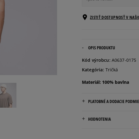
Informovať o
ZISTIŤ DOSTUPNOSŤ V NAŠ
S
dostupnosti
Informovať o
M
dostupnosti
OPIS PRODUKTU
Informovať o
Kód výrobcu:
A0637-0175
L
dostupnosti
Kategória:
Tričká
Informovať o
Materiál: 100% bavlna
XL
dostupnosti
PLATOBNÉ A DODACIE PODMI
Doručenie zadarmo od 80 €
HODNOTENIA
Dodacia lehota: 2 až 6 prac
Dostupné spôsoby doručen