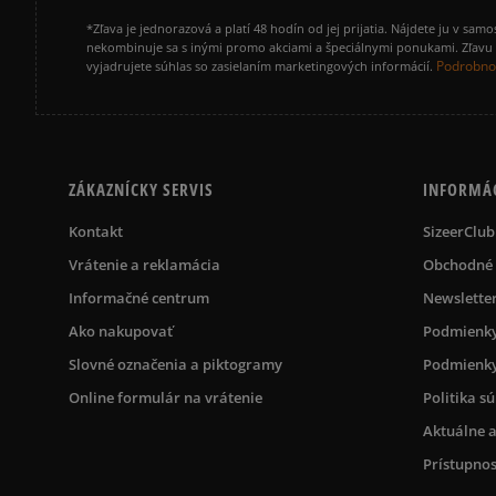
*Zľava je jednorazová a platí 48 hodín od jej prijatia. Nájdete ju v s
nekombinuje sa s inými promo akciami a špeciálnymi ponukami. Zľavu v
Podrobnos
vyjadrujete súhlas so zasielaním marketingových informácií.
ZÁKAZNÍCKY SERVIS
INFORMÁ
Kontakt
SizeerClub
Vrátenie a reklamácia
Obchodné
Informačné centrum
Newslette
Ako nakupovať
Podmienky
Slovné označenia a piktogramy
Podmienky
Online formulár na vrátenie
Politika s
Aktuálne a
Prístupnos