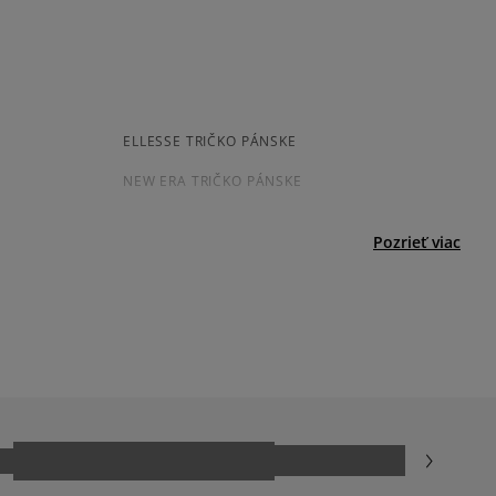
odukt nemá žiadne recenzie
kamenná pobočka, výdejné boxy: Z-BOX),
esu,
jni.
ELLESSE TRIČKO PÁNSKE
NEW ERA TRIČKO PÁNSKE
VANS TRIČKO PÁNSKE
Pozrieť viac
BÉŽOVE TRIČKO PÁNSKE
ZELENE TRIČKO PÁNSKE
JARNÉ OBLEČENIE