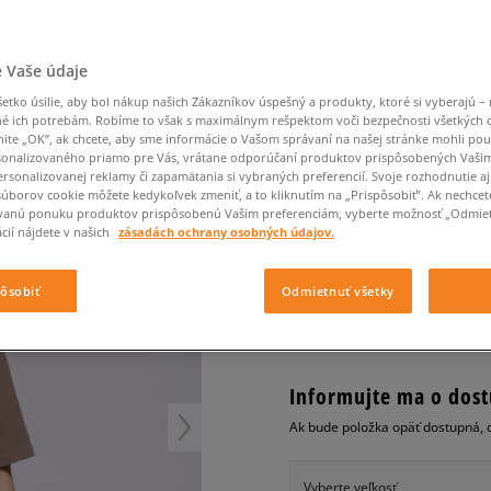
Converse Chuck Taylor
Havaianas
Ľadvinky
Confront
Champion
EMU Australia
All Star
Klobúky
Ľadvinky
Dickies
Klobúky
Converse
Confront
Ellesse
Nike Air Max 90
E BROWNS
Tašky
Klobúky
Saucony
Peráčníky
Crocs
Converse
Fila
 Vaše údaje
Nike Air Max DN8
-50 % na druhé balenie
Rukavice
Clarks
Dr. Martens
DC
Jansport
ponožiek
LEVI'S TRIČKO RED T
tko úsilie, aby bol nákup našich Zákazníkov úspešný a produkty, ktoré si vyberajú – 
Nike Air Force 1 LV8
-50 % na druhé balení
Eastpak
Dickies
Jordan
é ich potrebám. Robíme to však s maximálnym rešpektom voči bezpečnosti všetkých
ponožek
Jordan 4
pánske, tričká
nite „OK”, ak chcete, aby sme informácie o Vašom správaní na našej stránke mohli pou
Empire
Eastpak
Lacoste
onalizovaného priamo pre Vás, vrátane odporúčaní produktov prispôsobených Vaši
New Balance 530
0.0
rsonalizovanej reklamy či zapamätania si vybraných preferencií. Svoje rozhodnutie aj
(
0
)
New Balance 1906
súborov cookie môžete kedykoľvek zmeniť, a to kliknutím na „Prispôsobiť”. Ak nechcet
vanú ponuku produktov prispôsobenú Vašim preferenciám, vyberte možnosť „Odmiet
24
€
Puma Speedcat
cena s DPH
cií nájdete v našich
zásadách ochrany osobných údajov.
Puma Suede XL
Puma Palermo
+ 24 BODOV V
SIZEERCLU
pôsobiť
Odmietnuť všetky
Asics Gel-NYC Rugged
Informujte ma o dost
Ak bude položka opäť dostupná, 
Vyberte veľkosť