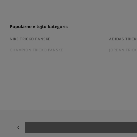
Populárne v tejto kategórii:
NIKE TRIČKO PÁNSKE
ADIDAS TRIČ
CHAMPION TRIČKO PÁNSKE
JORDAN TRIČ
PUMA TRIČKO PÁNSKE
REEBOK TRIČ
BIELE TRIČKO PÁNSKE
ČIERNE TRIČK
HNEDE TRIČKO PÁNSKE
MODRE TRIČK
PÁNSKE TRIČKO S DLHÝM RUKÁVOM
PÁNSKE TRIČ
Prezrite si populárne kolekcie:
NIKE FLEECE
NIKE TECH FL
ADIDAS 3 STRIPES
ADIDAS 3 STR