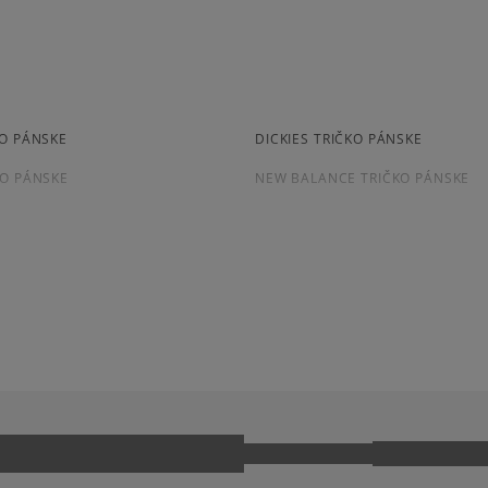
Pr
kuriér,
packeta (zásielkovňa - 
slovenská pošta - na adr
osobné prevzatie v preda
Dostupné spôsoby platby:
KO PÁNSKE
DICKIES TRIČKO PÁNSKE
prevod,
kartou,
KO PÁNSKE
NEW BALANCE TRIČKO PÁNSKE
platba na dobierku.
KO PÁNSKE
TIMBERLAND TRIČKO PÁNSKE
O PÁNSKE
ČERVENE TRIČKO PÁNSKE
O PÁNSKE
SIVE TRIČKO PÁNSKE
KÁ S KRÁTKYM RUKÁVOM
EECE
NIKE SPORTSWEAR
IPES TRIČKÁ