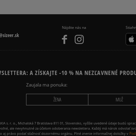
Nájdite nás na
Stiahn
sizeer.sk
SLETTERA: A ZÍSKAJTE -10 % NA NEZĽAVNENÉ PROD
Zaujala ma ponuka:
ŽENA
MUŽ
 r. o., Michalská 7 Bratislava 811 01, Slovensko, vyššie uvedené údaje budú spra
voľné, ale nevyhnutné za účelom odoberania newslettera. Každý má nárok odvolať svo
Pod
ako aj právo podať sťažnosť dozornému orgánu. Plné znenie informačnej doložky v