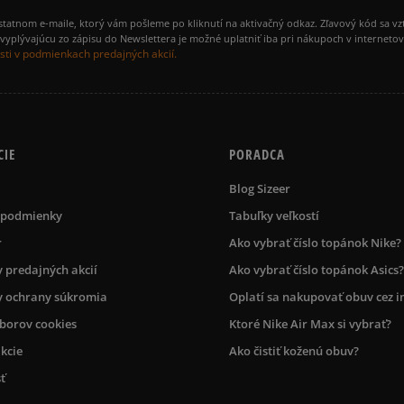
amostatnom e-maile, ktorý vám pošleme po kliknutí na aktivačný odkaz. Zľavový kód sa v
yplývajúcu zo zápisu do Newslettera je možné uplatniť iba pri nákupoch v interneto
ti v podmienkach predajných akcií.
CIE
PORADCA
Blog Sizeer
 podmienky
Tabuľky veľkostí
r
Ako vybrať číslo topánok Nike?
 predajných akcií
Ako vybrať číslo topánok Asics?
 ochrany súkromia
Oplatí sa nakupovať obuv cez i
úborov cookies
Ktoré Nike Air Max si vybrať?
kcie
Ako čistiť koženú obuv?
ť