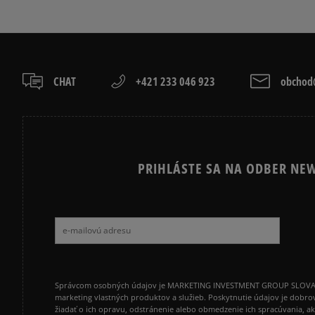
CHAT
+421 233 046 923
obchod@
PRIHLÁSTE SA NA ODBER NEW
Správcom osobných údajov je MARKETING INVESTMENT GROUP SLOVAKIA s.
marketing vlastných produktov a služieb. Poskytnutie údajov je dobro
žiadať o ich opravu, odstránenie alebo obmedzenie ich spracúvania, 