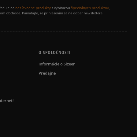
nezľavnené produkty
špeciálnych produktov
zťahuje na
s výnimkou
,
vom obchode. Pamätajte, že prihlásením sa na odber newslettera
O SPOLOČNOSTI
Informácie o Sizeer
Predajne
nternet!