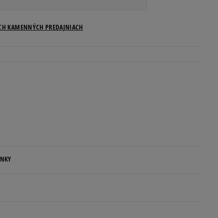
ICH KAMENNÝCH PREDAJNIACH
ENKY
.
ovné dni.
ia: