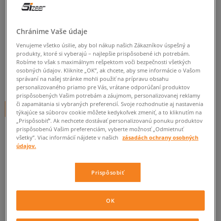
LEVI'S TRIČKO GRAPHIC BOXY
TSHIRT WHITES
Chránime Vaše údaje
dámske, tričká
Venujeme všetko úsilie, aby bol nákup našich Zákazníkov úspešný a
produkty, ktoré si vyberajú – najlepšie prispôsobené ich potrebám.
0.0
(
0
)
Robíme to však s maximálnym rešpektom voči bezpečnosti všetkých
osobných údajov. Kliknite „OK”, ak chcete, aby sme informácie o Vašom
19
€
správaní na našej stránke mohli použiť na prípravu obsahu
cena s DPH
personalizovaného priamo pre Vás, vrátane odporúčaní produktov
prispôsobených Vašim potrebám a záujmom, personalizovanej reklamy
či zapamätania si vybraných preferencií. Svoje rozhodnutie aj nastavenia
+ 19 BODOV V
SIZEERCLUBE
týkajúce sa súborov cookie môžete kedykoľvek zmeniť, a to kliknutím na
„Prispôsobiť”. Ak nechcete dostávať personalizovanú ponuku produktov
prispôsobenú Vašim preferenciám, vyberte možnosť „Odmietnuť
všetky”. Viac informácií nájdete v našich
zásadách ochrany osobných
Informujte ma o dostupnosti
údajov.
Ak bude položka opäť dostupná, dostanete od nás oznámenie.
Prispôsobiť
Vyberte veľkosť
OK
ZISTIŤ DOSTUPNOSŤ V NAŠICH KAMENNÝCH PREDAJNIACH
Informovať o
XS