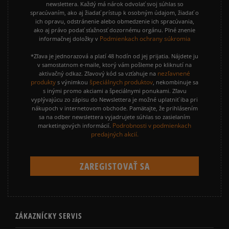
newslettera. Každý má nárok odvolať svoj súhlas so
spracúvaním, ako aj žiadať prístup k osobným údajom, žiadať o
ich opravu, odstránenie alebo obmedzenie ich spracúvania,
ako aj právo podať sťažnosť dozornému orgánu. Plné znenie
Podmienkach ochrany súkromia
informačnej doložky v
*Zľava je jednorazová a platí 48 hodín od jej prijatia. Nájdete ju
v samostatnom e-maile, ktorý vám pošleme po kliknutí na
nezľavnené
aktivačný odkaz. Zľavový kód sa vzťahuje na
produkty
špeciálnych produktov
s výnimkou
, nekombinuje sa
s inými promo akciami a špeciálnymi ponukami. Zľavu
vyplývajúcu zo zápisu do Newslettera je možné uplatniť iba pri
nákupoch v internetovom obchode. Pamätajte, že prihlásením
sa na odber newslettera vyjadrujete súhlas so zasielaním
Podrobnosti v podmienkach
marketingových informácií.
predajných akcií.
ZÁKAZNÍCKY SERVIS