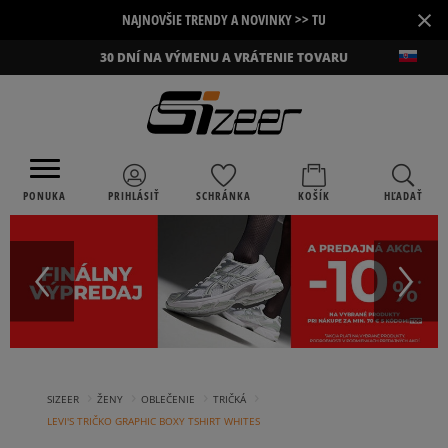
×
NAJNOVŠIE TRENDY A NOVINKY >> TU
30 DNÍ NA VÝMENU A VRÁTENIE TOVARU
PONUKA
PRIHLÁSIŤ
SCHRÁNKA
KOŠÍK
HĽADAŤ
›
›
›
›
SIZEER
ŽENY
OBLEČENIE
TRIČKÁ
LEVI'S TRIČKO GRAPHIC BOXY TSHIRT WHITES