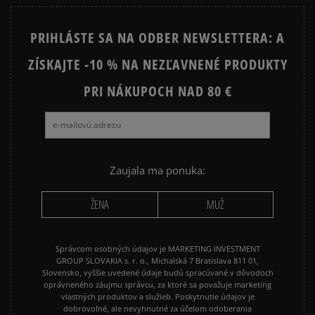
NIKE SPORTSWEAR
JARNÉ OBLEČENIE
PRIHLÁSTE SA NA ODBER NEWSLETTERA: A
ADIDAS 3 STRIPES
ADIDAS 3 STRIPES TRIČKÁ
ZÍSKAJTE -10 % NA NEZĽAVNENÉ PRODUKTY
PRI NÁKUPOCH NAD 80 €
Zaujala ma ponuka:
ŽENA
MUŽ
Správcom osobných údajov je MARKETING INVESTMENT
GROUP SLOVAKIA s. r. o., Michalská 7 Bratislava 811 01,
Slovensko, vyššie uvedené údaje budú spracúvané v dôvodoch
oprávneného záujmu správcu, za ktoré sa považuje marketing
vlastných produktov a služieb. Poskytnutie údajov je
dobrovoľné, ale nevyhnutné za účelom odoberania