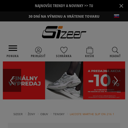
×
NAJNOVŠIE TRENDY A NOVINKY >> TU
30 DNÍ NA VÝMENU A VRÁTENIE TOVARU
PONUKA
PRIHLÁSIŤ
SCHRÁNKA
KOŠÍK
HĽADAŤ
›
›
›
›
SIZEER
ŽENY
OBUV
TENISKY
LACOSTE MARTHE SLIP ON 216 1