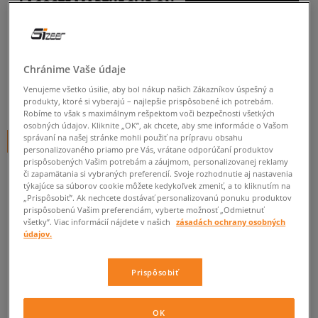
LACOSTE MARTHE SLIP ON
216 1
dámske, tenisky
Chránime Vaše údaje
0.0
(
0
)
Venujeme všetko úsilie, aby bol nákup našich Zákazníkov úspešný a
29,99
€
produkty, ktoré si vyberajú – najlepšie prispôsobené ich potrebám.
cena s DPH
Robíme to však s maximálnym rešpektom voči bezpečnosti všetkých
osobných údajov. Kliknite „OK”, ak chcete, aby sme informácie o Vašom
správaní na našej stránke mohli použiť na prípravu obsahu
+ 30 BODOV V
SIZEERCLUBE
personalizovaného priamo pre Vás, vrátane odporúčaní produktov
prispôsobených Vašim potrebám a záujmom, personalizovanej reklamy
či zapamätania si vybraných preferencií. Svoje rozhodnutie aj nastavenia
týkajúce sa súborov cookie môžete kedykoľvek zmeniť, a to kliknutím na
Informujte ma o dostupnosti
„Prispôsobiť”. Ak nechcete dostávať personalizovanú ponuku produktov
prispôsobenú Vašim preferenciám, vyberte možnosť „Odmietnuť
Ak bude položka opäť dostupná, dostanete od nás oznámenie.
všetky”. Viac informácií nájdete v našich
zásadách ochrany osobných
údajov.
Vyberte veľkosť
Prispôsobiť
Veľkosti EU
Veľkosti US
ZISTIŤ DOSTUPNOSŤ V NAŠICH KAMENNÝCH PREDAJNIACH
OK