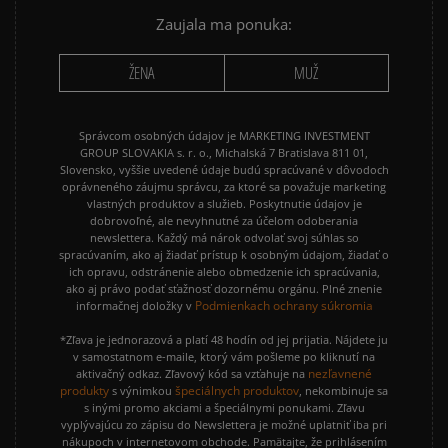
NIKE P-6000
NIKE SHOX
Zaujala ma ponuka:
PUMA SPEEDCAT
PUMA PALERMO
ŽENA
MUŽ
REEBOK CLUB C
VANS KNU SKOOL
Správcom osobných údajov je MARKETING INVESTMENT
GROUP SLOVAKIA s. r. o., Michalská 7 Bratislava 811 01,
Slovensko, vyššie uvedené údaje budú spracúvané v dôvodoch
oprávneného záujmu správcu, za ktoré sa považuje marketing
vlastných produktov a služieb. Poskytnutie údajov je
dobrovoľné, ale nevyhnutné za účelom odoberania
newslettera. Každý má nárok odvolať svoj súhlas so
spracúvaním, ako aj žiadať prístup k osobným údajom, žiadať o
ich opravu, odstránenie alebo obmedzenie ich spracúvania,
ako aj právo podať sťažnosť dozornému orgánu. Plné znenie
Podmienkach ochrany súkromia
informačnej doložky v
*Zľava je jednorazová a platí 48 hodín od jej prijatia. Nájdete ju
v samostatnom e-maile, ktorý vám pošleme po kliknutí na
nezľavnené
aktivačný odkaz. Zľavový kód sa vzťahuje na
produkty
špeciálnych produktov
s výnimkou
, nekombinuje sa
s inými promo akciami a špeciálnymi ponukami. Zľavu
vyplývajúcu zo zápisu do Newslettera je možné uplatniť iba pri
nákupoch v internetovom obchode. Pamätajte, že prihlásením