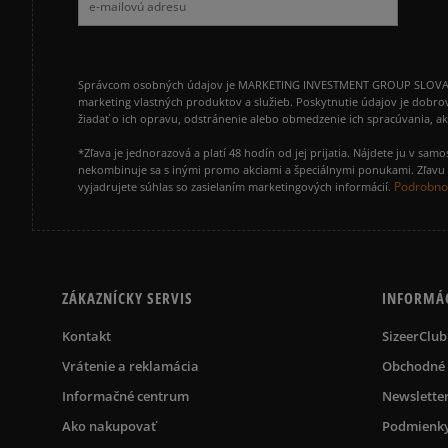
Správcom osobných údajov je MARKETING INVESTMENT GROUP SLOVAKIA s.
marketing vlastných produktov a služieb. Poskytnutie údajov je dobro
žiadať o ich opravu, odstránenie alebo obmedzenie ich spracúvania, 
*Zľava je jednorazová a platí 48 hodín od jej prijatia. Nájdete ju v s
nekombinuje sa s inými promo akciami a špeciálnymi ponukami. Zľavu v
Podrobnos
vyjadrujete súhlas so zasielaním marketingových informácií.
ZÁKAZNÍCKY SERVIS
INFORMÁ
Kontakt
SizeerClub
Vrátenie a reklamácia
Obchodné
Informačné centrum
Newslette
Ako nakupovať
Podmienky