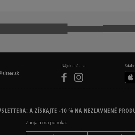
Ako zhromažďujeme r
Nájdite nás na
Stiahn
sizeer.sk
SLETTERA: A ZÍSKAJTE -10 % NA NEZĽAVNENÉ PROD
Zaujala ma ponuka: