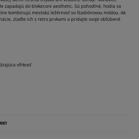
e zapadajú do blokecore aesthetic. Sú pohodlné, hodia sa
lne kombinujú mestskú ležérnosť so štadiónovou módou. Ak
ácie, zlaďte ich s retro prvkami a pridajte svoje obľúbené
dzajúca vlhkosť
ENKY
.