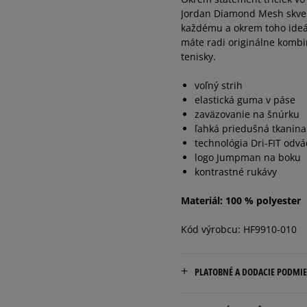
Jordan Diamond Mesh skvel
každému a okrem toho ideá
máte radi originálne kombin
tenisky.
voľný strih
elastická guma v páse
zaväzovanie na šnúrku
ľahká priedušná tkanina
technológia Dri-FIT odvá
logo Jumpman na boku
kontrastné rukávy
Materiál: 100 % polyester
Kód výrobcu: HF9910-010
PLATOBNÉ A DODACIE PODMI
Doručenie zadarmo od 80 €