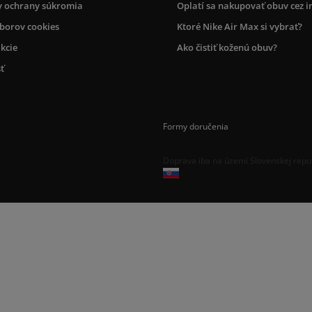
 ochrany súkromia
Oplatí sa nakupovať obuv cez i
úborov cookies
Ktoré Nike Air Max si vybrať?
kcie
Ako čistiť koženú obuv?
ť
Formy doručenia
Doprava iba na území Slovenskej repu