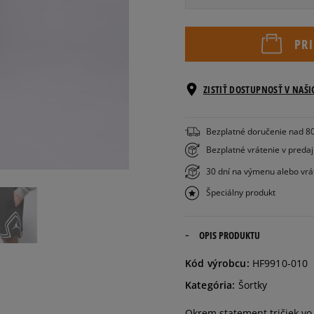
Informovať o
XS
dostupnosti
PR
S
ZISTIŤ DOSTUPNOSŤ V NAŠ
M
Bezplatné doručenie nad 8
Bezplatné vrátenie v preda
L
30 dní na výmenu alebo vrá
Špeciálny produkt
XL
OPIS PRODUKTU
Informovať o
XXL
dostupnosti
Kód výrobcu:
HF9910-010
Kategória:
Šortky
Informovať o
XXXL
dostupnosti
Okrem statement tričiek vo