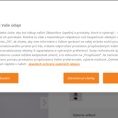
Converse Chuck Taylor
Havaianas
Starostlivosť o obuv
Confront
Champion
EMU Australia
Starostlivosť o obuv
Boxerky
All Star
Dickies
Čiapky
Converse
Confront
Ellesse
Čiapky
Klobúky
Nike Air Max 90
Saucony
Šály a rukavice
Crocs
Converse
Fila
Rukavice
Starostlivosť o obuv
Nike Air Max DN8
Clarks
Dr. Martens
DC
Jansport
Klobúky
Čiapky
JORDAN ŠORTKY DIA
 Vaše údaje
Nike Air Force 1 LV8
Eastpak
Dickies
Jordan
Rukavice
Jordan 4
pánske, šortky
tko úsilie, aby bol nákup našich Zákazníkov úspešný a produkty, ktoré si vyberajú – 
Empire
Eastpak
Lacoste
é ich potrebám. Robíme to však s maximálnym rešpektom voči bezpečnosti všetkých
New Balance 530
nite „OK”, ak chcete, aby sme informácie o Vašom správaní na našej stránke mohli pou
5.0
(
226
)
New Balance 1906
onalizovaného priamo pre Vás, vrátane odporúčaní produktov prispôsobených Vaši
rsonalizovanej reklamy či zapamätania si vybraných preferencií. Svoje rozhodnutie aj
50
€
Puma Speedcat
cena s DPH
súborov cookie môžete kedykoľvek zmeniť, a to kliknutím na „Prispôsobiť”. Ak nechcet
vanú ponuku produktov prispôsobenú Vašim preferenciám, vyberte možnosť „Odmiet
Puma Suede XL
cií nájdete v našich
zásadách ochrany osobných údajov.
Puma Palermo
+ 50 BODOV V
SIZEERCLU
Asics Gel-NYC Rugged
pôsobiť
Odmietnuť všetky
FARBA
ČIERNA
Vyberte veľkosť