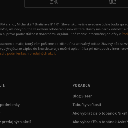
ŽENA
MUŽ
 r. o., Michalská 7 Bratislava 811 01, Slovensko, vyššie uvedené údaje budú spra
voľné, ale nevyhnutné za účelom odoberania newslettera. Každý má nárok odvolať svo
Pod
ako aj právo podať sťažnosť dozornému orgánu. Plné znenie informačnej doložky v
amostatnom e-maile, ktorý vám pošleme po kliknutí na aktivačný odkaz. Zľavový kód sa v
yplývajúcu zo zápisu do Newslettera je možné uplatniť iba pri nákupoch v interneto
ti v podmienkach predajných akcií.
CIE
PORADCA
Blog Sizeer
 podmienky
Tabuľky veľkostí
r
Ako vybrať číslo topánok Nike?
 predajných akcií
Ako vybrať číslo topánok Asics?