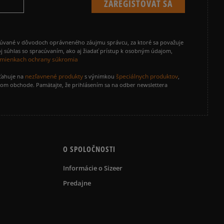
cúvané v dôvodoch oprávneného záujmu správcu, za ktoré sa považuje
j súhlas so spracúvaním, ako aj žiadať prístup k osobným údajom,
mienkach ochrany súkromia
nezľavnené produkty
špeciálnych produktov
zťahuje na
s výnimkou
,
vom obchode. Pamätajte, že prihlásením sa na odber newslettera
O SPOLOČNOSTI
Informácie o Sizeer
Predajne