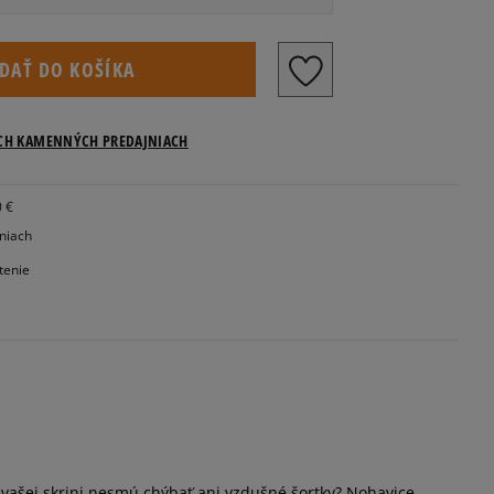
IDAŤ DO KOŠÍKA
ICH KAMENNÝCH PREDAJNIACH
0 €
jniach
tenie
 vašej skrini nesmú chýbať ani vzdušné šortky? Nohavice