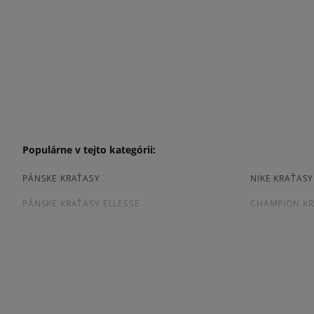
Populárne v tejto kategórii:
PÁNSKE KRAŤASY
NIKE KRAŤAS
PÁNSKE KRAŤASY ELLESSE
CHAMPION KR
ČIERNE KRAŤASY PÁNSKE
MODRE KRAŤA