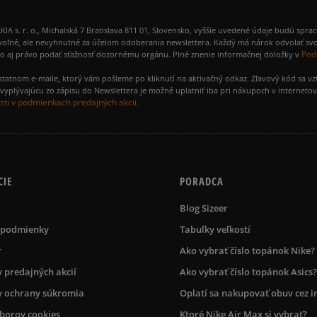
 r. o., Michalská 7 Bratislava 811 01, Slovensko, vyššie uvedené údaje budú spra
voľné, ale nevyhnutné za účelom odoberania newslettera. Každý má nárok odvolať svo
Pod
ako aj právo podať sťažnosť dozornému orgánu. Plné znenie informačnej doložky v
amostatnom e-maile, ktorý vám pošleme po kliknutí na aktivačný odkaz. Zľavový kód sa v
yplývajúcu zo zápisu do Newslettera je možné uplatniť iba pri nákupoch v interneto
ti v podmienkach predajných akcií.
CIE
PORADCA
Blog Sizeer
 podmienky
Tabuľky veľkostí
r
Ako vybrať číslo topánok Nike?
 predajných akcií
Ako vybrať číslo topánok Asics?
 ochrany súkromia
Oplatí sa nakupovať obuv cez i
úborov cookies
Ktoré Nike Air Max si vybrať?