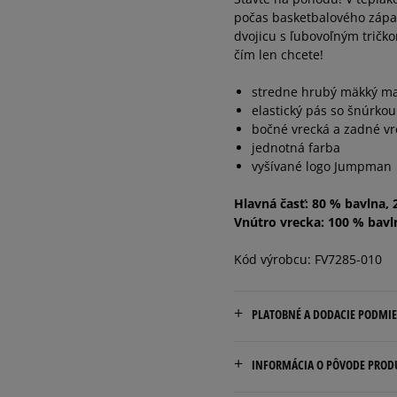
počas basketbalového zápas
dvojicu s ľubovoľným tričk
čím len chcete!
stredne hrubý mäkký ma
elastický pás so šnúrkou
bočné vrecká a zadné vr
jednotná farba
vyšívané logo Jumpman
Hlavná časť: 80 % bavlna, 
Vnútro vrecka: 100 % bavl
Kód výrobcu: FV7285-010
PLATOBNÉ A DODACIE PODMI
Doručenie zadarmo od 80 €
INFORMÁCIA O PÔVODE PROD
Dodacia lehota: 2 až 6 prac