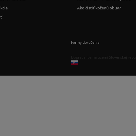
kcie
Ako čistiť koženú obuv?
ť
Formy doručenia
Doprava iba na území Slovenskej repu