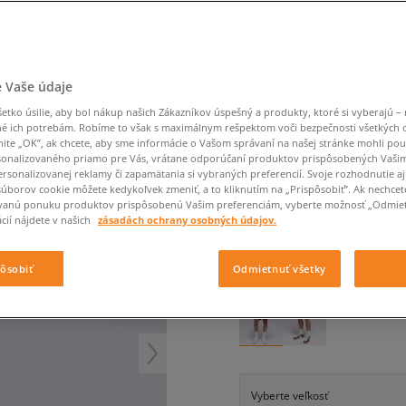
Converse Chuck Taylor
Havaianas
Starostlivosť o obuv
Confront
Champion
EMU Australia
Starostlivosť o obuv
Boxerky
All Star
Dickies
Čiapky
Converse
Confront
Ellesse
Čiapky
Klobúky
Nike Air Max 90
Saucony
Šály a rukavice
Crocs
Converse
Fila
Rukavice
Starostlivosť o obuv
Nike Air Max DN8
Clarks
Dr. Martens
DC
Jansport
Klobúky
Čiapky
JORDAN ŠORTKY BRO
 Vaše údaje
Nike Air Force 1 LV8
Eastpak
Dickies
Jordan
Rukavice
Jordan 4
pánske, šortky
tko úsilie, aby bol nákup našich Zákazníkov úspešný a produkty, ktoré si vyberajú – 
Empire
Eastpak
Lacoste
é ich potrebám. Robíme to však s maximálnym rešpektom voči bezpečnosti všetkých
New Balance 530
nite „OK”, ak chcete, aby sme informácie o Vašom správaní na našej stránke mohli pou
5.0
(
86
)
New Balance 1906
onalizovaného priamo pre Vás, vrátane odporúčaní produktov prispôsobených Vaši
rsonalizovanej reklamy či zapamätania si vybraných preferencií. Svoje rozhodnutie aj
50
€
Puma Speedcat
cena s DPH
súborov cookie môžete kedykoľvek zmeniť, a to kliknutím na „Prispôsobiť”. Ak nechcet
vanú ponuku produktov prispôsobenú Vašim preferenciám, vyberte možnosť „Odmiet
Puma Suede XL
cií nájdete v našich
zásadách ochrany osobných údajov.
Puma Palermo
+ 50 BODOV V
SIZEERCLU
Asics Gel-NYC Rugged
pôsobiť
Odmietnuť všetky
FARBA
ČIERNA
Vyberte veľkosť