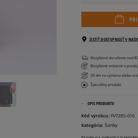
Informovať o
XS
dostupnosti
PR
S
ZISTIŤ DOSTUPNOSŤ V NAŠ
M
Bezplatné doručenie nad 8
Bezplatné vrátenie v preda
L
30 dní na výmenu alebo vrá
Špeciálny produkt
Informovať o
XL
dostupnosti
OPIS PRODUKTU
Informovať o
XXL
dostupnosti
Kód výrobcu:
FV7285-010
Kategória:
Šortky
Informovať o
XXXL
dostupnosti
Stavte na pohodu! V teplák