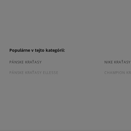
Populárne v tejto kategórii:
PÁNSKE KRAŤASY
NIKE KRAŤAS
PÁNSKE KRAŤASY ELLESSE
CHAMPION KR
ČIERNE KRAŤASY PÁNSKE
MODRE KRAŤA