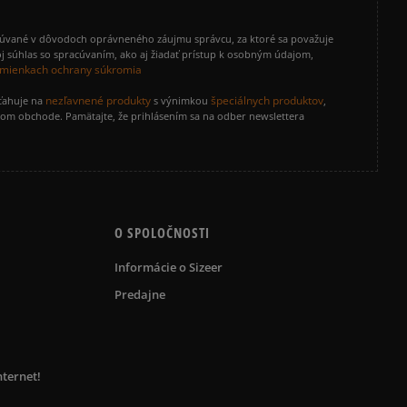
cúvané v dôvodoch oprávneného záujmu správcu, za ktoré sa považuje
j súhlas so spracúvaním, ako aj žiadať prístup k osobným údajom,
mienkach ochrany súkromia
nezľavnené produkty
špeciálnych produktov
zťahuje na
s výnimkou
,
vom obchode. Pamätajte, že prihlásením sa na odber newslettera
O SPOLOČNOSTI
Informácie o Sizeer
Predajne
nternet!