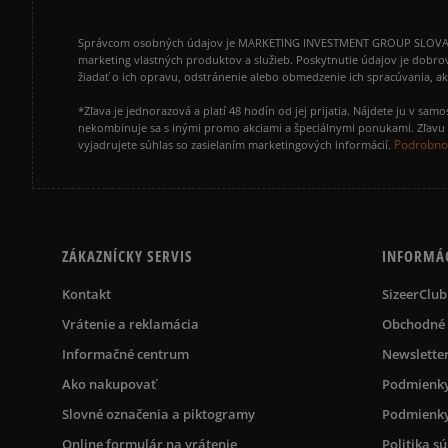
Správcom osobných údajov je MARKETING INVESTMENT GROUP SLOVAKIA s.
marketing vlastných produktov a služieb. Poskytnutie údajov je dobro
žiadať o ich opravu, odstránenie alebo obmedzenie ich spracúvania, 
*Zľava je jednorazová a platí 48 hodín od jej prijatia. Nájdete ju v s
nekombinuje sa s inými promo akciami a špeciálnymi ponukami. Zľavu v
Podrobnos
vyjadrujete súhlas so zasielaním marketingových informácií.
ZÁKAZNÍCKY SERVIS
INFORMÁ
Kontakt
SizeerClub
Vrátenie a reklamácia
Obchodné
Informačné centrum
Newslette
Ako nakupovať
Podmienky
Slovné označenia a piktogramy
Podmienky
Online formulár na vrátenie
Politika s