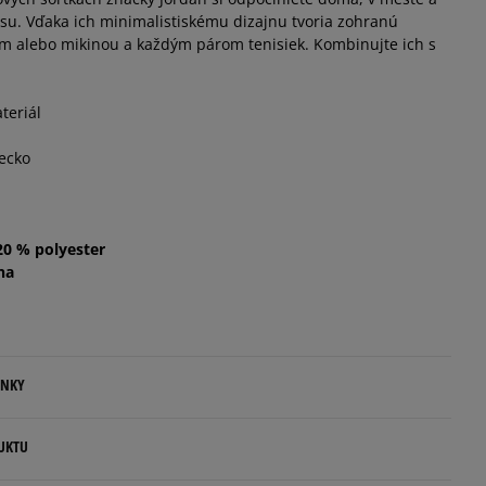
u. Vďaka ich minimalistiskému dizajnu tvoria zohranú
om alebo mikinou a každým párom tenisiek. Kombinujte ich s
teriál
ecko
20 % polyester
na
ENKY
.
UKTU
ovné dni.