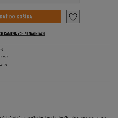
IDAŤ DO KOŠÍKA
ICH KAMENNÝCH PREDAJNIACH
0 €
jniach
tenie
ových šortkách značky Jordan si odpočiniete doma, v meste a