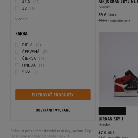
AIR JORDAN SKYLINE 
21,5
(1)
pánske
22
(1)
89 €
100 €
Viac
100 €
-
najnižšia cena
FARBA
BIELA
(2)
ČERVENÁ
(2)
ČIERNA
(1)
HNEDÁ
(1)
SIVÁ
(1)
FILTROVAŤ PRODUKTY
ODSTRÁNIŤ VYBRANÉ
JORDAN SKY 1
detské
Práve si prezeráte:
detské tenisky Jordan Sky 1
37 €
60 €
Dostupné modely týchto tenisek:
7
44 €
-
najnižšia cena