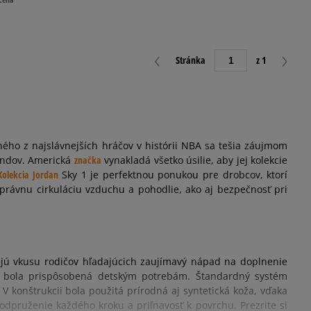
Stránka
z 1
ého z najslávnejších hráčov v histórii NBA sa tešia záujmom
endov. Americká
značka
vynakladá všetko úsilie, aby jej kolekcie
Kolekcia Jordan
Sky 1 je perfektnou ponukou pre drobcov, ktorí
správnu cirkuláciu vzduchu a pohodlie, ako aj bezpečnosť pri
vejú vkusu rodičov hľadajúcich zaujímavý nápad na doplnenie
cia bola prispôsobená detským potrebám. Štandardný systém
 konštrukcii bola použitá prírodná aj syntetická koža, vďaka
dpruženie každého kroku a priľnavosť k povrchu. Prezrite si