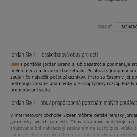
ZORADIŤ
ZAČIATO
Jordan Sky 1 – basketbalová obuv pre deti
Obuv
z portfólia Jordan Brand si už desaťročia podmaňuje srd
nielen medzi milovníkmi basketbalu. Po obuvi s Jumpmanom s
zaujali čo najväčší počet zákazníkov. Preto sa časom v jej
potrebujú vhodné podmienky pre svoj fyzický rozvoj. Každý r
premeriavaní sveta.
Jordan Sky 1 - obuv prispôsobená potrebám malých používat
V internetovom obchode Sizeer môžete detské tenisky Jordan
garderóby svojich ratolestí. Obuv dizajnovo nadväzuje na
šnurovania bol nahradený zapínaním na suchý zips, vďaka čom
čomu je silueta vysoko odolná voči mechanickému poškodeniu