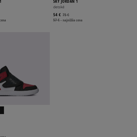
1
SKY JORDAN 1
detské
54 €
75 €
 cena
57 €
-
najnižšia cena
1
 cena