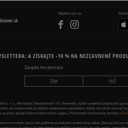
Nájdite nás na
Stiahn
sizeer.sk
SLETTERA: A ZÍSKAJTE -10 % NA NEZĽAVNENÉ PROD
Zaujala ma ponuka:
ŽENA
MUŽ
 r. o., Michalská 7 Bratislava 811 01, Slovensko, vyššie uvedené údaje budú spra
voľné, ale nevyhnutné za účelom odoberania newslettera. Každý má nárok odvolať svo
Pod
ako aj právo podať sťažnosť dozornému orgánu. Plné znenie informačnej doložky v
amostatnom e-maile, ktorý vám pošleme po kliknutí na aktivačný odkaz. Zľavový kód sa v
yplývajúcu zo zápisu do Newslettera je možné uplatniť iba pri nákupoch v interneto