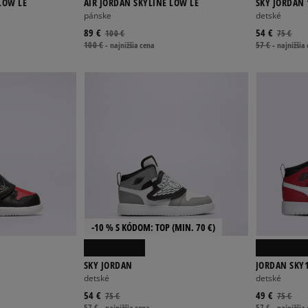
LOW LE
AIR JORDAN SKYLINE LOW LE
SKY JORDAN 
pánske
detské
89 €
54 €
100 €
75 €
100 €
-
najnižšia cena
57 €
-
najnižšia
-10 % S KÓDOM: TOP (MIN. 70 €)
SKY JORDAN
JORDAN SKY
detské
detské
54 €
49 €
75 €
75 €
57 €
-
najnižšia cena
57 €
-
najnižšia