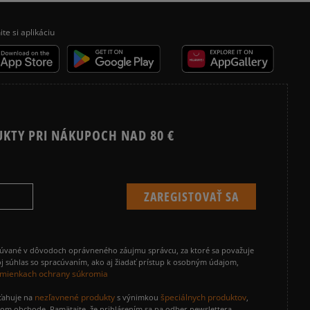
ite si aplikáciu
UKTY PRI NÁKUPOCH NAD 80 €
cúvané v dôvodoch oprávneného záujmu správcu, za ktoré sa považuje
j súhlas so spracúvaním, ako aj žiadať prístup k osobným údajom,
mienkach ochrany súkromia
nezľavnené produkty
špeciálnych produktov
zťahuje na
s výnimkou
,
vom obchode. Pamätajte, že prihlásením sa na odber newslettera