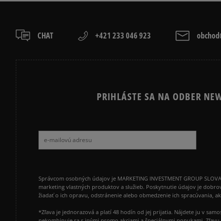
CHAT
+421 233 046 923
obchod@
PRIHLÁSTE SA NA ODBER NEW
Správcom osobných údajov je MARKETING INVESTMENT GROUP SLOVAKIA s.
marketing vlastných produktov a služieb. Poskytnutie údajov je dobro
žiadať o ich opravu, odstránenie alebo obmedzenie ich spracúvania, 
*Zľava je jednorazová a platí 48 hodín od jej prijatia. Nájdete ju v s
nekombinuje sa s inými promo akciami a špeciálnymi ponukami. Zľavu v