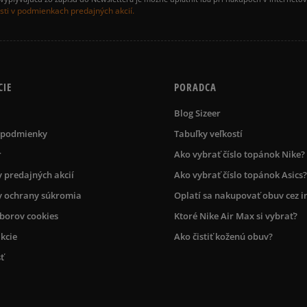
ti v podmienkach predajných akcií.
CIE
PORADCA
Blog Sizeer
 podmienky
Tabuľky veľkostí
r
Ako vybrať číslo topánok Nike?
 predajných akcií
Ako vybrať číslo topánok Asics?
 ochrany súkromia
Oplatí sa nakupovať obuv cez i
úborov cookies
Ktoré Nike Air Max si vybrať?
kcie
Ako čistiť koženú obuv?
ť