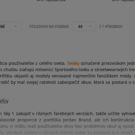
ČNÉ
VÝSLEDKOV NA STRÁNKE
60
Z 7 VÝROBKOV
cia používateľov z celého sveta.
Tenisky
označené priezviskom jedn
 chuťou siahajú milovníci športového looku a streetwearových tr
 portfóliu objavili aj modely venované najmenším fanúšikom módy.
odič by mal svojej ratolesti zabezpečiť obuv, ktorá sa postará o 
eľov
 Sky 1 zakúpiť v rôznych farebných verziách, takže určite vyho
 klasické proporcie z portfólia Jordan Brand, ale ich konštruk
u si môžu malí používatelia obuv bez problémov obuť aj vyzuť. V
. Výrobca známy v rôznych kútoch sveta sa postaral aj o skvelé o