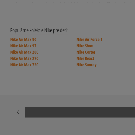
našu ponuku a vyberte si detské tenisky Jordan Sky 1 vo farbe
Populárne kolekcie Nike pre deti:
Nike Air Max 90
Nike Air Force 1
Nike Air Max 97
Nike Shox
Nike Air Max 200
Nike Cortez
Nike Air Max 270
Nike React
Nike Air Max 720
Nike Sunray