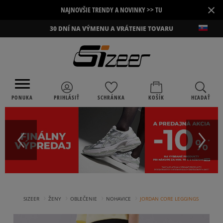
×
NAJNOVŠIE TRENDY A NOVINKY >> TU
30 DNÍ NA VÝMENU A VRÁTENIE TOVARU
PONUKA
PRIHLÁSIŤ
SCHRÁNKA
KOŠÍK
HĽADAŤ
›
›
›
›
SIZEER
ŽENY
OBLEČENIE
NOHAVICE
JORDAN CORE LEGGINGS