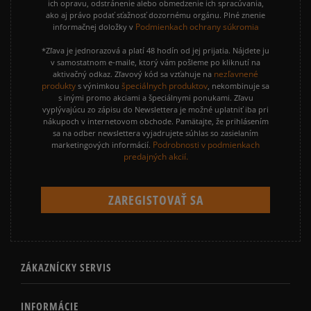
ich opravu, odstránenie alebo obmedzenie ich spracúvania,
ako aj právo podať sťažnosť dozornému orgánu. Plné znenie
Podmienkach ochrany súkromia
informačnej doložky v
*Zľava je jednorazová a platí 48 hodín od jej prijatia. Nájdete ju
v samostatnom e-maile, ktorý vám pošleme po kliknutí na
nezľavnené
aktivačný odkaz. Zľavový kód sa vzťahuje na
produkty
špeciálnych produktov
s výnimkou
, nekombinuje sa
s inými promo akciami a špeciálnymi ponukami. Zľavu
vyplývajúcu zo zápisu do Newslettera je možné uplatniť iba pri
nákupoch v internetovom obchode. Pamätajte, že prihlásením
sa na odber newslettera vyjadrujete súhlas so zasielaním
Podrobnosti v podmienkach
marketingových informácií.
predajných akcií.
ZÁKAZNÍCKY SERVIS
INFORMÁCIE