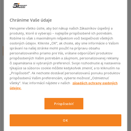
JORDAN CORE LEGGINGS
dámske, nohavice
Chránime Vaše údaje
5.0
(
1
)
Venujeme všetko úsilie, aby bol nákup našich Zákazníkov úspešný a
29
€
produkty, ktoré si vyberajú – najlepšie prispôsobené ich potrebám.
cena s DPH
Robíme to však s maximálnym rešpektom voči bezpečnosti všetkých
osobných údajov. Kliknite „OK”, ak chcete, aby sme informácie o Vašom
správaní na našej stránke mohli použiť na prípravu obsahu
+ 29 BODOV V
SIZEERCLUBE
personalizovaného priamo pre Vás, vrátane odporúčaní produktov
prispôsobených Vašim potrebám a záujmom, personalizovanej reklamy
či zapamätania si vybraných preferencií. Svoje rozhodnutie aj nastavenia
týkajúce sa súborov cookie môžete kedykoľvek zmeniť, a to kliknutím na
Informujte ma o dostupnosti
„Prispôsobiť”. Ak nechcete dostávať personalizovanú ponuku produktov
prispôsobenú Vašim preferenciám, vyberte možnosť „Odmietnuť
Ak bude položka opäť dostupná, dostanete od nás oznámenie.
všetky”. Viac informácií nájdete v našich
zásadách ochrany osobných
údajov.
Vyberte veľkosť
Prispôsobiť
ZISTIŤ DOSTUPNOSŤ V NAŠICH KAMENNÝCH PREDAJNIACH
Informovať o
XS
dostupnosti
OK