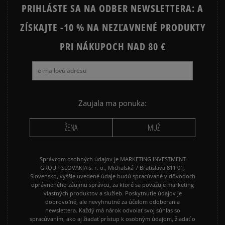
PRIHLÁSTE SA NA ODBER NEWSLETTERA: A
ZÍSKAJTE -10 % NA NEZĽAVNENÉ PRODUKTY
Ako zhromažďujeme recenzie?
PRI NÁKUPOCH NAD 80 €
Recenzie zákazníkov
Vymazať
Hľadať
Zaujala ma ponuka:
ŽENA
MUŽ
Správcom osobných údajov je MARKETING INVESTMENT
GROUP SLOVAKIA s. r. o., Michalská 7 Bratislava 811 01,
Slovensko, vyššie uvedené údaje budú spracúvané v dôvodoch
oprávneného záujmu správcu, za ktoré sa považuje marketing
vlastných produktov a služieb. Poskytnutie údajov je
dobrovoľné, ale nevyhnutné za účelom odoberania
newslettera. Každý má nárok odvolať svoj súhlas so
spracúvaním, ako aj žiadať prístup k osobným údajom, žiadať o