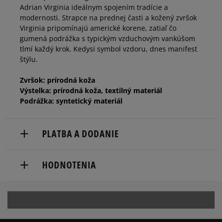
Adrian Virginia ideálnym spojením tradície a
modernosti. Strapce na prednej časti a kožený zvršok
Virginia pripomínajú americké korene, zatiaľ čo
gumená podrážka s typickým vzduchovým vankúšom
tlmí každý krok. Kedysi symbol vzdoru, dnes manifest
štýlu.
Zvršok: prírodná koža
Výstelka: prírodná koža, textilný materiál
Podrážka: syntetický materiál
PLATBA A DODANIE
Doručenie zadarmo od 80 €.
HODNOTENIA
Dodacia lehota: 2 až 6 pracovné dni.
Dostupné spôsoby doručenia:
Produkt nemá žiadne recenzie
kuriér,
packeta (zásielkovňa - kamenná pobočka, výdejné