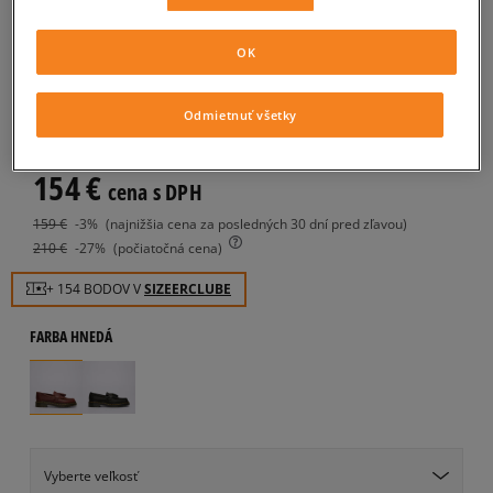
DR.MARTENS ADRIAN
OK
AMBASADOR
dámske, casual
Odmietnuť všetky
0.0
(
0
)
154
€
cena s DPH
159
€
-3%
(najnižšia cena za posledných 30 dní pred zľavou)
210
€
-27%
(počiatočná cena)
+ 154 BODOV V
SIZEERCLUBE
FARBA
HNEDÁ
Vyberte veľkosť