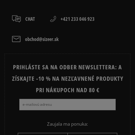
boxy: Z-BOX),
slovenská pošta - na adresu,
osobné prevzatie v predajni.
CHAT
+421 233 046 923
Dostupné spôsoby platby:
prevod,
kartou,
obchod@sizeer.sk
platba na dobierku.
PRIHLÁSTE SA NA ODBER NEWSLETTERA: A
ZÍSKAJTE -10 % NA NEZĽAVNENÉ PRODUKTY
PRI NÁKUPOCH NAD 80 €
Zaujala ma ponuka: