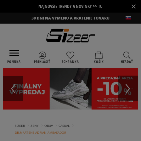
×
NAJNOVŠIE TRENDY A NOVINKY >> TU
30 DNÍ NA VÝMENU A VRÁTENIE TOVARU
PONUKA
PRIHLÁSIŤ
SCHRÁNKA
KOŠÍK
HĽADAŤ
›
›
›
›
SIZEER
ŽENY
OBUV
CASUAL
DR.MARTENS ADRIAN AMBASADOR