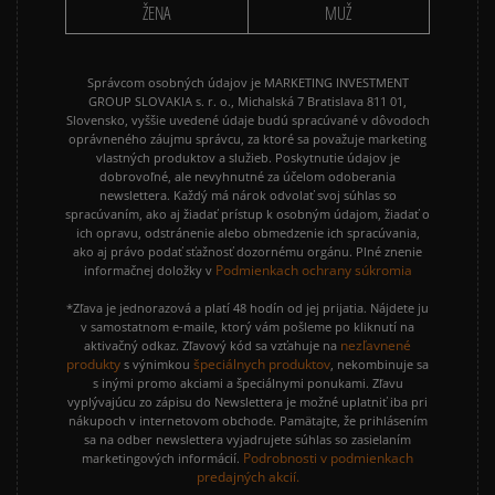
ŽENA
MUŽ
Správcom osobných údajov je MARKETING INVESTMENT
GROUP SLOVAKIA s. r. o., Michalská 7 Bratislava 811 01,
Slovensko, vyššie uvedené údaje budú spracúvané v dôvodoch
oprávneného záujmu správcu, za ktoré sa považuje marketing
vlastných produktov a služieb. Poskytnutie údajov je
dobrovoľné, ale nevyhnutné za účelom odoberania
newslettera. Každý má nárok odvolať svoj súhlas so
spracúvaním, ako aj žiadať prístup k osobným údajom, žiadať o
ich opravu, odstránenie alebo obmedzenie ich spracúvania,
ako aj právo podať sťažnosť dozornému orgánu. Plné znenie
Podmienkach ochrany súkromia
informačnej doložky v
*Zľava je jednorazová a platí 48 hodín od jej prijatia. Nájdete ju
v samostatnom e-maile, ktorý vám pošleme po kliknutí na
nezľavnené
aktivačný odkaz. Zľavový kód sa vzťahuje na
produkty
špeciálnych produktov
s výnimkou
, nekombinuje sa
s inými promo akciami a špeciálnymi ponukami. Zľavu
vyplývajúcu zo zápisu do Newslettera je možné uplatniť iba pri
nákupoch v internetovom obchode. Pamätajte, že prihlásením
sa na odber newslettera vyjadrujete súhlas so zasielaním
Podrobnosti v podmienkach
marketingových informácií.
predajných akcií.