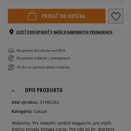
Veľkosti EU
Veľkosti US
PRIDAŤ DO KOŠÍKA
36
22 cm
ZISTIŤ DOSTUPNOSŤ V NAŠICH KAMENNÝCH PREDAJNIACH
37
23 cm
Informovať o dostupnosti
Bezplatné doručenie nad 80 €
Bezplatné vrátenie v predajniach
38
23,5 cm
30 dní na výmenu alebo vrátenie
39
24,5 cm
OPIS PRODUKTU
Kód výrobcu:
31995253
Kategória:
Casual
Mokasíny. Pre niekoho symbol elegancie, pre iných
trochu priveľa vintage naraz. Pre nás sú Dr. Martens