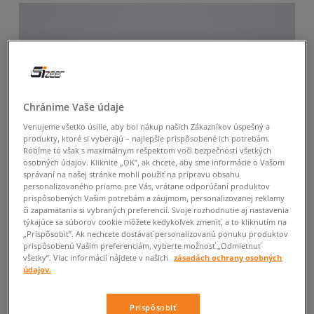
Chránime Vaše údaje
Venujeme všetko úsilie, aby bol nákup našich Zákazníkov úspešný a
produkty, ktoré si vyberajú – najlepšie prispôsobené ich potrebám.
Robíme to však s maximálnym rešpektom voči bezpečnosti všetkých
osobných údajov. Kliknite „OK”, ak chcete, aby sme informácie o Vašom
správaní na našej stránke mohli použiť na prípravu obsahu
personalizovaného priamo pre Vás, vrátane odporúčaní produktov
prispôsobených Vašim potrebám a záujmom, personalizovanej reklamy
či zapamätania si vybraných preferencií. Svoje rozhodnutie aj nastavenia
týkajúce sa súborov cookie môžete kedykoľvek zmeniť, a to kliknutím na
„Prispôsobiť”. Ak nechcete dostávať personalizovanú ponuku produktov
prispôsobenú Vašim preferenciám, vyberte možnosť „Odmietnuť
všetky”. Viac informácií nájdete v našich
zásadách ochrany osobných
údajov.
Prispôsobiť