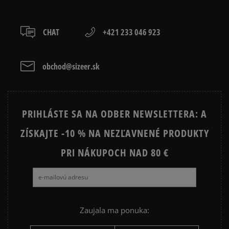
boxy: Z-BOX),
slovenská pošta - na adresu,
osobné prevzatie v predajni.
CHAT
+421 233 046 923
Dostupné spôsoby platby:
prevod,
kartou,
obchod@sizeer.sk
platba na dobierku.
PRIHLÁSTE SA NA ODBER NEWSLETTERA: A
ZÍSKAJTE -10 % NA NEZĽAVNENÉ PRODUKTY
PRI NÁKUPOCH NAD 80 €
Zaujala ma ponuka: