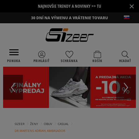
×
NAJNOVŠIE TRENDY A NOVINKY >> TU
30 DNÍ NA VÝMENU A VRÁTENIE TOVARU
PONUKA
PRIHLÁSIŤ
SCHRÁNKA
KOŠÍK
HĽADAŤ
›
›
›
›
SIZEER
ŽENY
OBUV
CASUAL
DR.MARTENS ADRIAN AMBASADOR