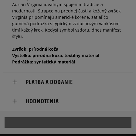
Adrian Virginia ideálnym spojením tradície a
modernosti. Strapce na prednej časti a kožený zvršok
Virginia pripomínajú americké korene, zatiaľ čo
gumená podrážka s typickým vzduchovým vankúšom
tlmí každý krok. Kedysi symbol vzdoru, dnes manifest
štýlu.
Zvršok: prírodná koža
Výstelka: prírodná koža, textilný materiál
Podrážka: syntetický materiál
PLATBA A DODANIE
Doručenie zadarmo od 80 €.
HODNOTENIA
Dodacia lehota: 2 až 6 pracovné dni.
Dostupné spôsoby doručenia:
Produkt nemá žiadne recenzie
kuriér,
packeta (zásielkovňa - kamenná pobočka, výdejné