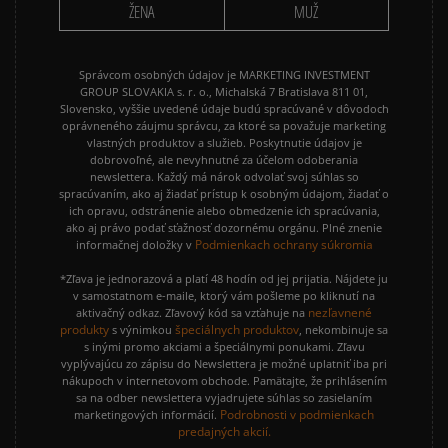
ŽENA
MUŽ
Správcom osobných údajov je MARKETING INVESTMENT
GROUP SLOVAKIA s. r. o., Michalská 7 Bratislava 811 01,
Slovensko, vyššie uvedené údaje budú spracúvané v dôvodoch
oprávneného záujmu správcu, za ktoré sa považuje marketing
vlastných produktov a služieb. Poskytnutie údajov je
dobrovoľné, ale nevyhnutné za účelom odoberania
newslettera. Každý má nárok odvolať svoj súhlas so
spracúvaním, ako aj žiadať prístup k osobným údajom, žiadať o
ich opravu, odstránenie alebo obmedzenie ich spracúvania,
ako aj právo podať sťažnosť dozornému orgánu. Plné znenie
Podmienkach ochrany súkromia
informačnej doložky v
*Zľava je jednorazová a platí 48 hodín od jej prijatia. Nájdete ju
v samostatnom e-maile, ktorý vám pošleme po kliknutí na
nezľavnené
aktivačný odkaz. Zľavový kód sa vzťahuje na
produkty
špeciálnych produktov
s výnimkou
, nekombinuje sa
s inými promo akciami a špeciálnymi ponukami. Zľavu
vyplývajúcu zo zápisu do Newslettera je možné uplatniť iba pri
nákupoch v internetovom obchode. Pamätajte, že prihlásením
sa na odber newslettera vyjadrujete súhlas so zasielaním
Podrobnosti v podmienkach
marketingových informácií.
predajných akcií.