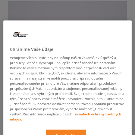
Chránime Vaše údaje
Venujeme všetko úsilie, aby bol nákup našich Zákazníkov úspešný a
produkty, ktoré si vyberajú – najlepšie prispôsobené ich potrebám.
Robíme to však s maximálnym rešpektom voči bezpečnosti všetkých
osobných údajov. Kliknite „OK”, ak chcete, aby sme informácie o Vašom
správaní na našej stránke mohli použiť na prípravu obsahu
personalizovaného priamo pre Vás, vrátane odporúčaní produktov
prispôsobených Vašim potrebám a záujmom, personalizovanej reklamy
či zapamätania si vybraných preferencií. Svoje rozhodnutie aj nastavenia
týkajúce sa súborov cookie môžete kedykoľvek zmeniť, a to kliknutím na
„Prispôsobiť”. Ak nechcete dostávať personalizovanú ponuku produktov
prispôsobenú Vašim preferenciám, vyberte možnosť „Odmietnuť
všetky”. Viac informácií nájdete v našich
zásadách ochrany osobných
údajov.