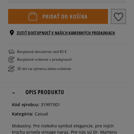
Veľkosti EU
Veľkosti US
PRIDAŤ DO KOŠÍKA
35
21 cm
ZISTIŤ DOSTUPNOSŤ V NAŠICH KAMENNÝCH PREDAJNIACH
36
22 cm
Bezplatné doručenie nad 80 €
Bezplatné vrátenie v predajniach
37
23 cm
30 dní na výmenu alebo vrátenie
38
23,5 cm
OPIS PRODUKTU
Kód výrobcu:
31997001
Kategória:
Casual
Mokasíny. Pre niekoho symbol elegancie, pre iných
trochu priveľa vintage naraz. Pre nás sú Dr. Martens