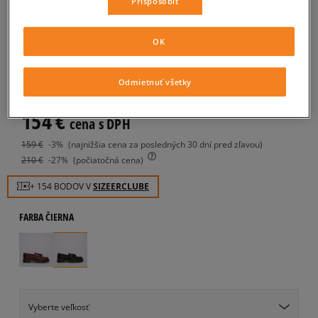
Prispôsobiť
DR.MARTENS ADRIAN
AMBASADOR
OK
dámske, casual
Odmietnuť všetky
0.0
(
0
)
154
€
cena s DPH
159
€
-3%
(najnižšia cena za posledných 30 dní pred zľavou)
210
€
-27%
(počiatočná cena)
+ 154 BODOV V
SIZEERCLUBE
FARBA
ČIERNA
Vyberte veľkosť