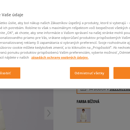
Converse Chuck Taylor
Havaianas
Ľadvinky
Confront
Champion
EMU Australia
All Star
Klobúky
Ľadvinky
Dickies
Klobúky
Converse
Confront
Ellesse
Nike Air Max 90
UMMERDALE PUFFER W
Tašky
Klobúky
 Vaše údaje
Saucony
Peráčníky
Crocs
Converse
Fila
Nike Air Max DN8
-50 % na druhé balenie
Rukavice
tko úsilie, aby bol nákup našich Zákazníkov úspešný a produkty, ktoré si vyberajú – 
Clarks
Dr. Martens
DC
Jansport
ponožiek
DICKIES BUNDA PÁP
é ich potrebám. Robíme to však s maximálnym rešpektom voči bezpečnosti všetkých
Nike Air Force 1 LV8
-50 % na druhé balení
Eastpak
Dickies
Jordan
nite „OK”, ak chcete, aby sme informácie o Vašom správaní na našej stránke mohli pou
ponožek
Jordan 4
dámske, zimné bundy
onalizovaného priamo pre Vás, vrátane odporúčaní produktov prispôsobených Vaši
Empire
Eastpak
Lacoste
rsonalizovanej reklamy či zapamätania si vybraných preferencií. Svoje rozhodnutie aj
New Balance 530
0.0
(
0
)
súborov cookie môžete kedykoľvek zmeniť, a to kliknutím na „Prispôsobiť”. Ak nechcet
New Balance 1906
vanú ponuku produktov prispôsobenú Vašim preferenciám, vyberte možnosť „Odmiet
94
€
cií nájdete v našich
zásadách ochrany osobných údajov.
Puma Speedcat
cena s DPH
Puma Suede XL
99,20
€
-5%
(najnižšia cena za p
pôsobiť
Odmietnuť všetky
Puma Palermo
165
€
-43%
(počiatočná cena)
Asics Gel-NYC Rugged
+ 94 BODOV V
SIZEERCLU
FARBA
BÉŽOVÁ