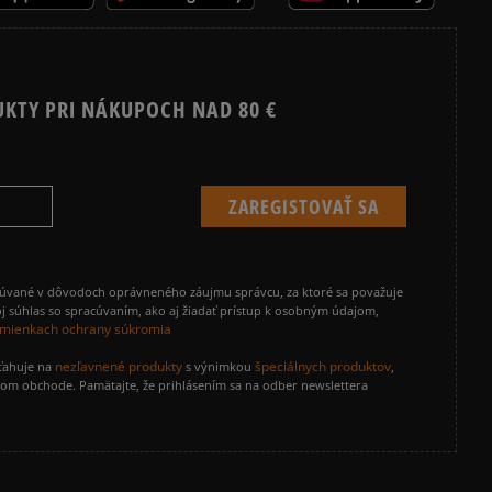
UKTY PRI NÁKUPOCH NAD 80 €
cúvané v dôvodoch oprávneného záujmu správcu, za ktoré sa považuje
j súhlas so spracúvaním, ako aj žiadať prístup k osobným údajom,
mienkach ochrany súkromia
nezľavnené produkty
špeciálnych produktov
zťahuje na
s výnimkou
,
vom obchode. Pamätajte, že prihlásením sa na odber newslettera