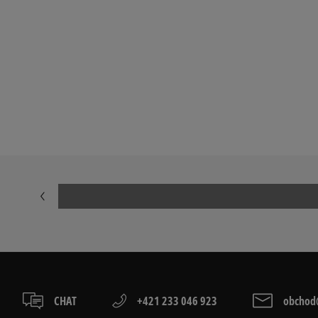
CHAT
+421 233 046 923
obchod@