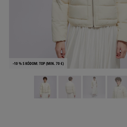
-10 % S KÓDOM: TOP (MIN. 70 €)