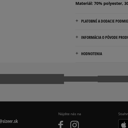
Materiál: 70% polyester, 3
PLATOBNÉ A DODACIE PODMI
Doručenie zadarmo od 80 €
INFORMÁCIA O PÔVODE PROD
Dodacia lehota: 2 až 6 prac
VF BELGIUM BV
Dostupné spôsoby doručen
HODNOTENIA
Posthofbrug 2-4
kuriér,
2600 Antwerp, Belgium
packeta (zásielkovňa - 
slovenská pošta - na adr
us_customer_care@dickies
Pr
osobné prevzatie v preda
Dostupné spôsoby platby:
prevod,
kartou,
platba na dobierku.
Nájdite nás na
Stiahn
sizeer.sk