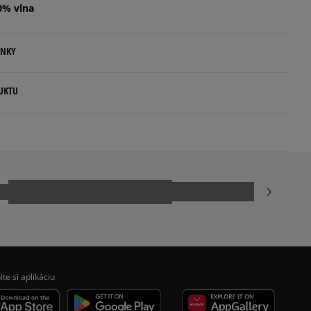
0% vlna
ENKY
.
UKTU
ovné dni.
ia:
kamenná pobočka, výdejné boxy: Z-BOX),
esu,
.com
odukt nemá žiadne recenzie
jni.
ite si aplikáciu