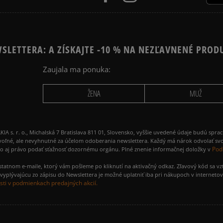
SLETTERA: A ZÍSKAJTE -10 % NA NEZĽAVNENÉ PROD
Zaujala ma ponuka:
ŽENA
MUŽ
 r. o., Michalská 7 Bratislava 811 01, Slovensko, vyššie uvedené údaje budú spra
voľné, ale nevyhnutné za účelom odoberania newslettera. Každý má nárok odvolať svo
Pod
ako aj právo podať sťažnosť dozornému orgánu. Plné znenie informačnej doložky v
amostatnom e-maile, ktorý vám pošleme po kliknutí na aktivačný odkaz. Zľavový kód sa v
yplývajúcu zo zápisu do Newslettera je možné uplatniť iba pri nákupoch v interneto
ti v podmienkach predajných akcií.