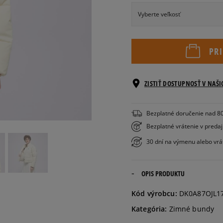
Vyberte veľkosť
XS
PR
S
ZISTIŤ DOSTUPNOSŤ V NAŠ
M
Bezplatné doručenie nad 8
L
Bezplatné vrátenie v preda
30 dní na výmenu alebo vrá
OPIS PRODUKTU
Kód výrobcu:
DK0A87OJL1
Kategória:
Zimné bundy