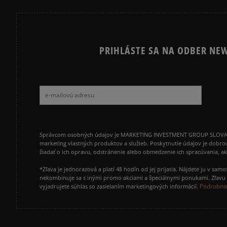
PRIHLÁSTE SA NA ODBER NEW
Správcom osobných údajov je MARKETING INVESTMENT GROUP SLOVAKIA s.
marketing vlastných produktov a služieb. Poskytnutie údajov je dobro
žiadať o ich opravu, odstránenie alebo obmedzenie ich spracúvania, 
*Zľava je jednorazová a platí 48 hodín od jej prijatia. Nájdete ju v s
nekombinuje sa s inými promo akciami a špeciálnymi ponukami. Zľavu v
Podrobnos
vyjadrujete súhlas so zasielaním marketingových informácií.