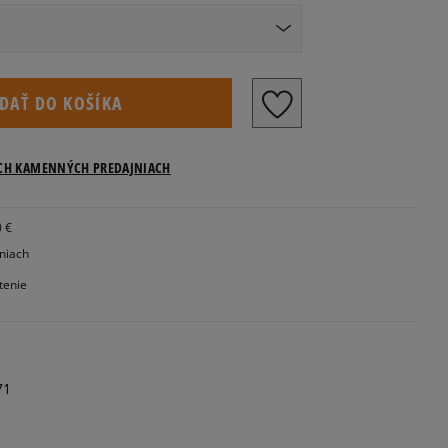
IDAŤ DO KOŠÍKA
ICH KAMENNÝCH PREDAJNIACH
0 €
jniach
tenie
71