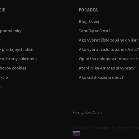
CIE
PORADCA
Blog Sizeer
 podmienky
Tabuľky veľkostí
r
Ako vybrať číslo topánok Nike?
 predajných akcií
Ako vybrať číslo topánok Asics?
 ochrany súkromia
Oplatí sa nakupovať obuv cez i
úborov cookies
Ktoré Nike Air Max si vybrať?
kcie
Ako čistiť koženú obuv?
ť
Formy doručenia
Doprava iba na území Slovenskej repu