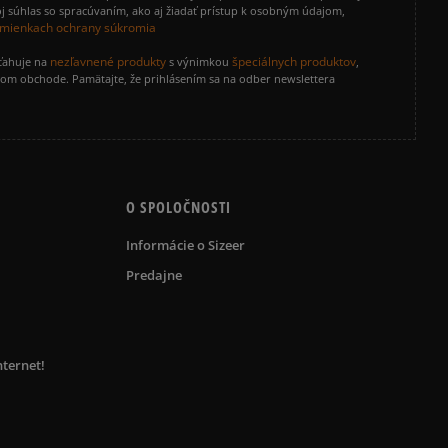
j súhlas so spracúvaním, ako aj žiadať prístup k osobným údajom,
mienkach ochrany súkromia
nezľavnené produkty
špeciálnych produktov
zťahuje na
s výnimkou
,
vom obchode. Pamätajte, že prihlásením sa na odber newslettera
O SPOLOČNOSTI
Informácie o Sizeer
Predajne
nternet!