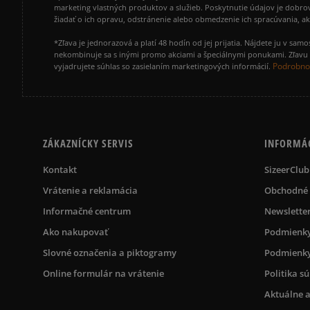
marketing vlastných produktov a služieb. Poskytnutie údajov je dobro
žiadať o ich opravu, odstránenie alebo obmedzenie ich spracúvania, 
*Zľava je jednorazová a platí 48 hodín od jej prijatia. Nájdete ju v s
nekombinuje sa s inými promo akciami a špeciálnymi ponukami. Zľavu v
Podrobnos
vyjadrujete súhlas so zasielaním marketingových informácií.
ZÁKAZNÍCKY SERVIS
INFORMÁ
Kontakt
SizeerClub
Vrátenie a reklamácia
Obchodné
Informačné centrum
Newslette
Ako nakupovať
Podmienky
Slovné označenia a piktogramy
Podmienky
Online formulár na vrátenie
Politika s
Aktuálne a