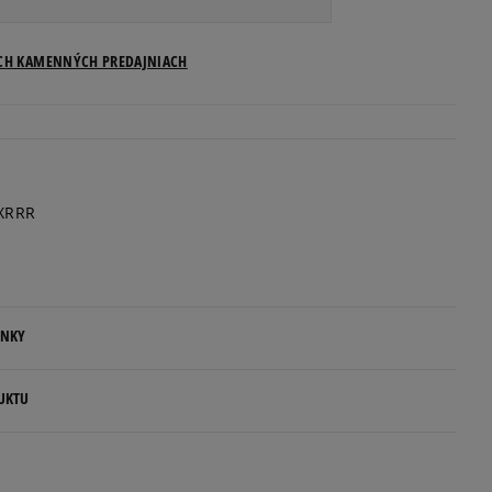
Veľkosti US
ICH KAMENNÝCH PREDAJNIACH
Informovať o dostupnosti
Informovať o dostupnosti
XRRR
Informovať o dostupnosti
Informovať o dostupnosti
ENKY
Informovať o dostupnosti
.
UKTU
Informovať o dostupnosti
ovné dni.
ia:
Informovať o dostupnosti