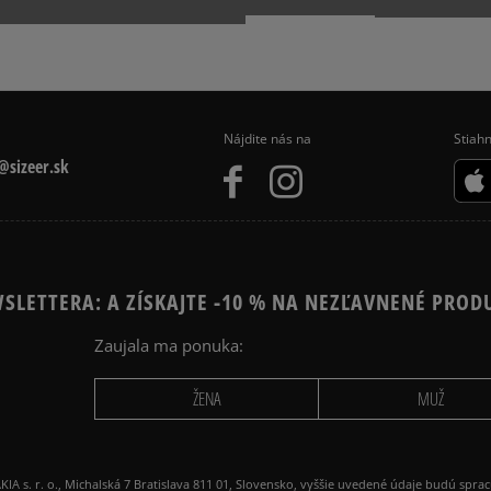
PUMA SUEDE
Nájdite nás na
Stiahn
sizeer.sk
SLETTERA: A ZÍSKAJTE -10 % NA NEZĽAVNENÉ PROD
Zaujala ma ponuka:
ŽENA
MUŽ
 r. o., Michalská 7 Bratislava 811 01, Slovensko, vyššie uvedené údaje budú spra