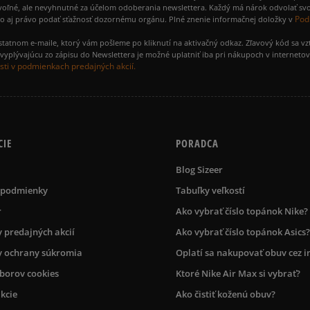
voľné, ale nevyhnutné za účelom odoberania newslettera. Každý má nárok odvolať svo
Pod
ako aj právo podať sťažnosť dozornému orgánu. Plné znenie informačnej doložky v
amostatnom e-maile, ktorý vám pošleme po kliknutí na aktivačný odkaz. Zľavový kód sa v
yplývajúcu zo zápisu do Newslettera je možné uplatniť iba pri nákupoch v interneto
ti v podmienkach predajných akcií.
CIE
PORADCA
Blog Sizeer
 podmienky
Tabuľky veľkostí
r
Ako vybrať číslo topánok Nike?
 predajných akcií
Ako vybrať číslo topánok Asics?
 ochrany súkromia
Oplatí sa nakupovať obuv cez i
úborov cookies
Ktoré Nike Air Max si vybrať?
kcie
Ako čistiť koženú obuv?