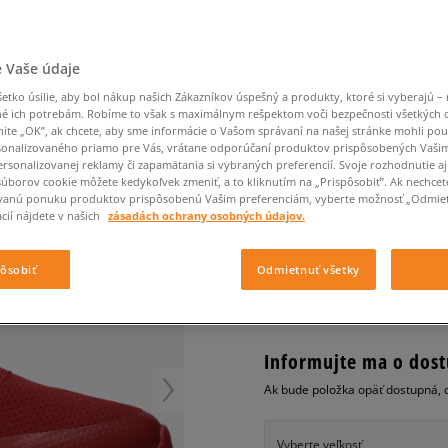
Converse Chuck Taylor
Havaianas
Starostlivosť o obuv
Confront
Champion
EMU Australia
Starostlivosť o obuv
Boxerky
All Star
Nike React
Dickies
Čiapky
Converse
Confront
Ellesse
Čiapky
Klobúky
Nike Air Max 90
Nike Air Force 1
Saucony
Šály a rukavice
Crocs
Converse
Fila
Rukavice
Starostlivosť o obuv
 Vaše údaje
Nike Air Max DN8
Clarks
Dr. Martens
DC
Jansport
Klobúky
Čiapky
DC HEATHROW PREST
Nike Air Force 1 LV8
tko úsilie, aby bol nákup našich Zákazníkov úspešný a produkty, ktoré si vyberajú – 
Eastpak
Dickies
Jordan
é ich potrebám. Robíme to však s maximálnym rešpektom voči bezpečnosti všetkých
Rukavice
Jordan 4
pánske, tenisky
nite „OK”, ak chcete, aby sme informácie o Vašom správaní na našej stránke mohli pou
Empire
Eastpak
Lacoste
onalizovaného priamo pre Vás, vrátane odporúčaní produktov prispôsobených Vaši
New Balance 530
0.0
(
0
)
rsonalizovanej reklamy či zapamätania si vybraných preferencií. Svoje rozhodnutie aj
New Balance 1906
súborov cookie môžete kedykoľvek zmeniť, a to kliknutím na „Prispôsobiť”. Ak nechcet
50
€
vanú ponuku produktov prispôsobenú Vašim preferenciám, vyberte možnosť „Odmiet
Puma Speedcat
cena s DPH
cií nájdete v našich
zásadách ochrany osobných údajov.
Puma Suede XL
Puma Palermo
+ 50 BODOV V
SIZEERCLU
pôsobiť
Odmietnuť všetky
Asics Gel-NYC Rugged
Informujte ma o dost
Ak bude položka opäť dostupná, 
Vyberte veľkosť