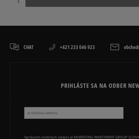
NIKE P-6000
NIKE SHOX
VANS OLD SKOOL
VANS SK8
CHAT
+421 233 046 923
obchod@
PRIHLÁSTE SA NA ODBER NEW
Správcom osobných údajov je MARKETING INVESTMENT GROUP SLOVAKIA s.