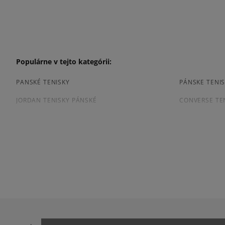
Populárne v tejto kategórii:
PANSKÉ TENISKY
PÁNSKE TENIS
JORDAN TENISKY PÁNSKÉ
CONVERSE TE
TENISKY PUMA PÁNSKE
PÁNSKE TENIS
Prezrite si populárne kolekcie pánskych tenisiek:
ADIDAS CAMPUS
ADIDAS GAZE
ADIDAS SUPERSTAR
AIR JORDAN
JORDAN 4
NEW BALANCE
NIKE AIR FORCE 1 07
NIKE AIR FORC