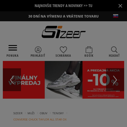
×
NAJNOVŠIE TRENDY A NOVINKY >> TU
30 DNÍ NA VÝMENU A VRÁTENIE TOVARU
PONUKA
PRIHLÁSIŤ
SCHRÁNKA
KOŠÍK
HĽADAŤ
›
›
›
›
SIZEER
MUŽI
OBUV
TENISKY
CONVERSE CHUCK TAYLOR ALL STAR OX