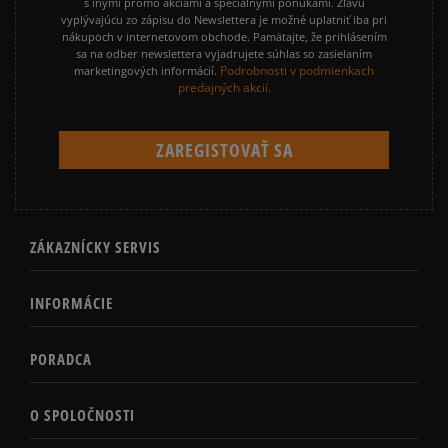
s inými promo akciami a špeciálnymi ponukami. Zľavu
vyplývajúcu zo zápisu do Newslettera je možné uplatniť iba pri
nákupoch v internetovom obchode. Pamätajte, že prihlásením
sa na odber newslettera vyjadrujete súhlas so zasielaním
Podrobnosti v podmienkach
marketingových informácií.
predajných akcií.
ZÁKAZNÍCKY SERVIS
INFORMÁCIE
PORADCA
O SPOLOČNOSTI