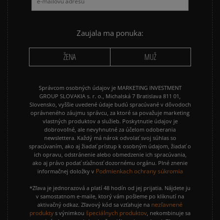
NIKE P-6000
NIKE SHOX
PUMA SUEDE
REEBOK CLASSIC
Zaujala ma ponuka:
VANS OLD SKOOL
VANS SK8
ŽENA
MUŽ
Správcom osobných údajov je MARKETING INVESTMENT
GROUP SLOVAKIA s. r. o., Michalská 7 Bratislava 811 01,
Slovensko, vyššie uvedené údaje budú spracúvané v dôvodoch
oprávneného záujmu správcu, za ktoré sa považuje marketing
vlastných produktov a služieb. Poskytnutie údajov je
dobrovoľné, ale nevyhnutné za účelom odoberania
newslettera. Každý má nárok odvolať svoj súhlas so
spracúvaním, ako aj žiadať prístup k osobným údajom, žiadať o
ich opravu, odstránenie alebo obmedzenie ich spracúvania,
ako aj právo podať sťažnosť dozornému orgánu. Plné znenie
Podmienkach ochrany súkromia
informačnej doložky v
*Zľava je jednorazová a platí 48 hodín od jej prijatia. Nájdete ju
v samostatnom e-maile, ktorý vám pošleme po kliknutí na
nezľavnené
aktivačný odkaz. Zľavový kód sa vzťahuje na
produkty
špeciálnych produktov
s výnimkou
, nekombinuje sa