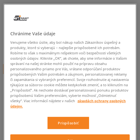
CONVERSE CHUCK TAYLOR ALL
STAR OX
pánske, tenisky
Chránime Vaše údaje
5.0
(
142
)
Venujeme všetko úsilie, aby bol nákup našich Zákazníkov úspešný a
produkty, ktoré si vyberajú – najlepšie prispôsobené ich potrebám.
54
€
cena s DPH
Robíme to však s maximálnym rešpektom voči bezpečnosti všetkých
osobných údajov. Kliknite „OK”, ak chcete, aby sme informácie o Vašom
správaní na našej stránke mohli použiť na prípravu obsahu
+ 54 BODOV V
SIZEERCLUBE
personalizovaného priamo pre Vás, vrátane odporúčaní produktov
prispôsobených Vašim potrebám a záujmom, personalizovanej reklamy
či zapamätania si vybraných preferencií. Svoje rozhodnutie aj nastavenia
týkajúce sa súborov cookie môžete kedykoľvek zmeniť, a to kliknutím na
„Prispôsobiť”. Ak nechcete dostávať personalizovanú ponuku produktov
Informujte ma o dostupnosti
prispôsobenú Vašim preferenciám, vyberte možnosť „Odmietnuť
všetky”. Viac informácií nájdete v našich
zásadách ochrany osobných
Ak bude položka opäť dostupná, dostanete od nás oznámenie.
údajov.
Vyberte veľkosť
Prispôsobiť
Veľkosti EU
Veľkosti US
ZISTIŤ DOSTUPNOSŤ V NAŠICH KAMENNÝCH PREDAJNIACH