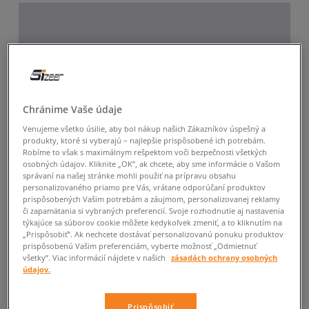
Chránime Vaše údaje
Venujeme všetko úsilie, aby bol nákup našich Zákazníkov úspešný a
produkty, ktoré si vyberajú – najlepšie prispôsobené ich potrebám.
Robíme to však s maximálnym rešpektom voči bezpečnosti všetkých
osobných údajov. Kliknite „OK”, ak chcete, aby sme informácie o Vašom
správaní na našej stránke mohli použiť na prípravu obsahu
personalizovaného priamo pre Vás, vrátane odporúčaní produktov
prispôsobených Vašim potrebám a záujmom, personalizovanej reklamy
či zapamätania si vybraných preferencií. Svoje rozhodnutie aj nastavenia
týkajúce sa súborov cookie môžete kedykoľvek zmeniť, a to kliknutím na
„Prispôsobiť”. Ak nechcete dostávať personalizovanú ponuku produktov
prispôsobenú Vašim preferenciám, vyberte možnosť „Odmietnuť
všetky”. Viac informácií nájdete v našich
zásadách ochrany osobných
údajov.
Prispôsobiť