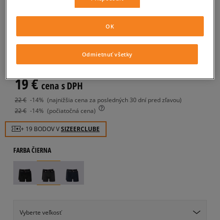
CHAMPION TRENKY 2 PK
BOXER
OK
pánske, boxerky
Odmietnuť všetky
4.9
(
145
)
19
€
cena s DPH
22
€
-14%
(najnižšia cena za posledných 30 dní pred zľavou)
22
€
-14%
(počiatočná cena)
+ 19 BODOV V
SIZEERCLUBE
FARBA
ČIERNA
Vyberte veľkosť