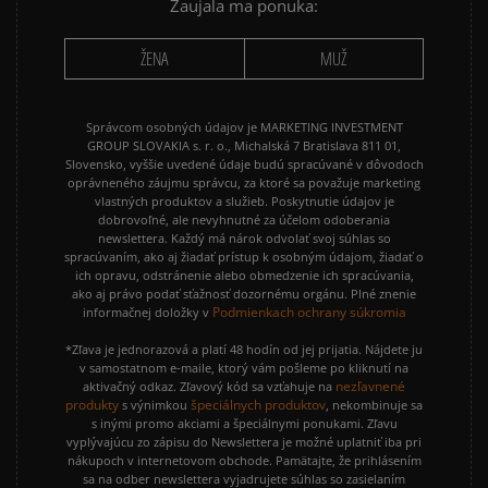
Zaujala ma ponuka:
ŽENA
MUŽ
Správcom osobných údajov je MARKETING INVESTMENT
GROUP SLOVAKIA s. r. o., Michalská 7 Bratislava 811 01,
Slovensko, vyššie uvedené údaje budú spracúvané v dôvodoch
oprávneného záujmu správcu, za ktoré sa považuje marketing
vlastných produktov a služieb. Poskytnutie údajov je
dobrovoľné, ale nevyhnutné za účelom odoberania
newslettera. Každý má nárok odvolať svoj súhlas so
spracúvaním, ako aj žiadať prístup k osobným údajom, žiadať o
ich opravu, odstránenie alebo obmedzenie ich spracúvania,
ako aj právo podať sťažnosť dozornému orgánu. Plné znenie
Podmienkach ochrany súkromia
informačnej doložky v
*Zľava je jednorazová a platí 48 hodín od jej prijatia. Nájdete ju
v samostatnom e-maile, ktorý vám pošleme po kliknutí na
nezľavnené
aktivačný odkaz. Zľavový kód sa vzťahuje na
produkty
špeciálnych produktov
s výnimkou
, nekombinuje sa
s inými promo akciami a špeciálnymi ponukami. Zľavu
vyplývajúcu zo zápisu do Newslettera je možné uplatniť iba pri
nákupoch v internetovom obchode. Pamätajte, že prihlásením
sa na odber newslettera vyjadrujete súhlas so zasielaním