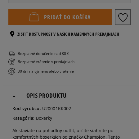
Informovať o
S
PRIDAŤ DO KOŠÍKA
dostupnosti
ZISTIŤ DOSTUPNOSŤ V NAŠICH KAMENNÝCH PREDAJNIACH
M
Bezplatné doručenie nad 80 €
Informovať o
L
dostupnosti
Bezplatné vrátenie v predajniach
30 dní na výmenu alebo vrátenie
XL
OPIS PRODUKTU
Kód výrobcu:
U20001KK002
Kategória:
Boxerky
Ak staviate na pohodlný outfit, určite siahnite po
komfortných boxerkách od značky Champion. Tento