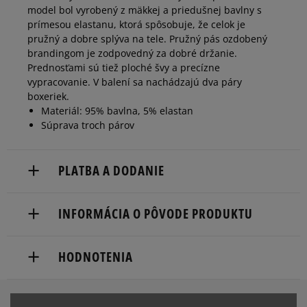
model bol vyrobený z mäkkej a priedušnej bavlny s
prímesou elastanu, ktorá spôsobuje, že celok je
pružný a dobre splýva na tele. Pružný pás ozdobený
brandingom je zodpovedný za dobré držanie.
Prednosťami sú tiež ploché švy a precízne
vypracovanie. V balení sa nachádzajú dva páry
boxeriek.
Materiál: 95% bavlna, 5% elastan
Súprava troch párov
PLATBA A DODANIE
Doručenie zadarmo od 80 €.
INFORMÁCIA O PÔVODE PRODUKTU
Dodacia lehota: 2 až 6 pracovné dni.
Champion Europe S.R.L.
Dostupné spôsoby doručenia:
HODNOTENIA
Via dell'Agricoltura 51
kuriér,
41012 Carpi (MO), Italy
packeta (zásielkovňa - kamenná pobočka, výdejné
boxy: Z-BOX),
customerservice.chpeu@hanes.com