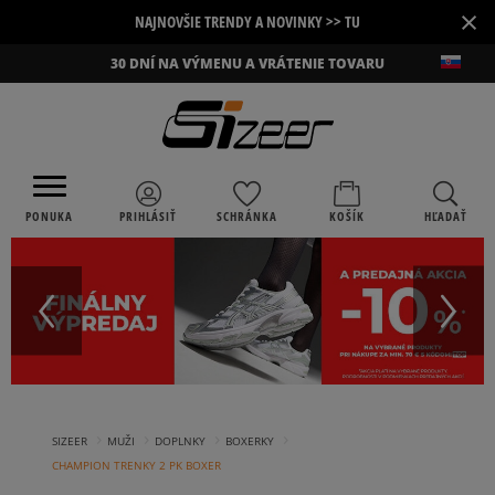
×
NAJNOVŠIE TRENDY A NOVINKY >> TU
30 DNÍ NA VÝMENU A VRÁTENIE TOVARU
PONUKA
PRIHLÁSIŤ
SCHRÁNKA
KOŠÍK
HĽADAŤ
›
›
›
›
SIZEER
MUŽI
DOPLNKY
BOXERKY
CHAMPION TRENKY 2 PK BOXER