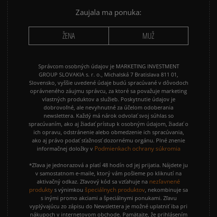
Zaujala ma ponuka:
ŽENA
MUŽ
Správcom osobných údajov je MARKETING INVESTMENT
GROUP SLOVAKIA s. r. o., Michalská 7 Bratislava 811 01,
Slovensko, vyššie uvedené údaje budú spracúvané v dôvodoch
oprávneného záujmu správcu, za ktoré sa považuje marketing
vlastných produktov a služieb. Poskytnutie údajov je
dobrovoľné, ale nevyhnutné za účelom odoberania
newslettera. Každý má nárok odvolať svoj súhlas so
spracúvaním, ako aj žiadať prístup k osobným údajom, žiadať o
ich opravu, odstránenie alebo obmedzenie ich spracúvania,
ako aj právo podať sťažnosť dozornému orgánu. Plné znenie
Podmienkach ochrany súkromia
informačnej doložky v
*Zľava je jednorazová a platí 48 hodín od jej prijatia. Nájdete ju
v samostatnom e-maile, ktorý vám pošleme po kliknutí na
nezľavnené
aktivačný odkaz. Zľavový kód sa vzťahuje na
produkty
špeciálnych produktov
s výnimkou
, nekombinuje sa
s inými promo akciami a špeciálnymi ponukami. Zľavu
vyplývajúcu zo zápisu do Newslettera je možné uplatniť iba pri
nákupoch v internetovom obchode. Pamätajte, že prihlásením