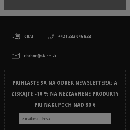
Prezrite si populárne kolekcie tenisiek:
Ako zhromažďujeme recenzie?
ADIDAS ADILETTE
NIKE VICTORI
Recenzie zákazníkov
NIKE VICTORI ONE
NIKE VICTORI PRINT
CHAT
+421 233 046 923
BIRKENSTOCK ARIZONA
BIRKENSTOCK BOSTON
CHAMPION SOFT SLIPPER
ELLESSE FLIPPO
obchod@sizeer.sk
Vymazať
Hľadať
PRIHLÁSTE SA NA ODBER NEWSLETTERA: A
ZÍSKAJTE -10 % NA NEZĽAVNENÉ PRODUKTY
PRI NÁKUPOCH NAD 80 €