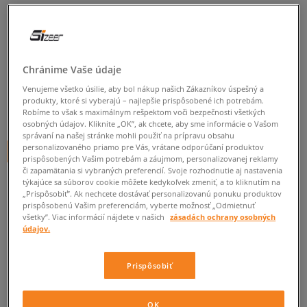
BIRKENSTOCK ARIZONA BIG
BUCKLE EVA EGGSHELL
dámske, šľapky
Chránime Vaše údaje
5.0
(
8
)
Venujeme všetko úsilie, aby bol nákup našich Zákazníkov úspešný a
produkty, ktoré si vyberajú – najlepšie prispôsobené ich potrebám.
65
€
Robíme to však s maximálnym rešpektom voči bezpečnosti všetkých
cena s DPH
osobných údajov. Kliknite „OK”, ak chcete, aby sme informácie o Vašom
správaní na našej stránke mohli použiť na prípravu obsahu
personalizovaného priamo pre Vás, vrátane odporúčaní produktov
+ 65 BODOV V
SIZEERCLUBE
prispôsobených Vašim potrebám a záujmom, personalizovanej reklamy
či zapamätania si vybraných preferencií. Svoje rozhodnutie aj nastavenia
týkajúce sa súborov cookie môžete kedykoľvek zmeniť, a to kliknutím na
„Prispôsobiť”. Ak nechcete dostávať personalizovanú ponuku produktov
Informujte ma o dostupnosti
prispôsobenú Vašim preferenciám, vyberte možnosť „Odmietnuť
všetky”. Viac informácií nájdete v našich
zásadách ochrany osobných
Ak bude položka opäť dostupná, dostanete od nás oznámenie.
údajov.
Vyberte veľkosť
Prispôsobiť
Veľkosti EU
Veľkosti US
ZISTIŤ DOSTUPNOSŤ V NAŠICH KAMENNÝCH PREDAJNIACH
OK