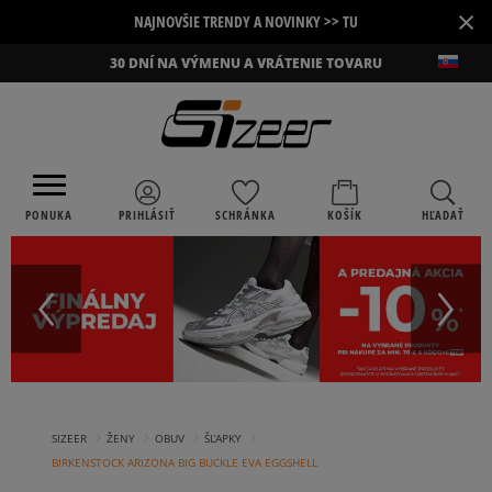
×
NAJNOVŠIE TRENDY A NOVINKY >> TU
30 DNÍ NA VÝMENU A VRÁTENIE TOVARU
PONUKA
PRIHLÁSIŤ
SCHRÁNKA
KOŠÍK
HĽADAŤ
›
›
›
›
SIZEER
ŽENY
OBUV
ŠĽAPKY
BIRKENSTOCK ARIZONA BIG BUCKLE EVA EGGSHELL