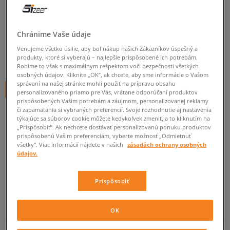
ADIDAS ZX WINTER CF I
detské, outdoor
Chránime Vaše údaje
0.0
(
0
)
Venujeme všetko úsilie, aby bol nákup našich Zákazníkov úspešný a
30
€
produkty, ktoré si vyberajú – najlepšie prispôsobené ich potrebám.
cena s DPH
Robíme to však s maximálnym rešpektom voči bezpečnosti všetkých
osobných údajov. Kliknite „OK”, ak chcete, aby sme informácie o Vašom
správaní na našej stránke mohli použiť na prípravu obsahu
+ 30 BODOV V
SIZEERCLUBE
personalizovaného priamo pre Vás, vrátane odporúčaní produktov
prispôsobených Vašim potrebám a záujmom, personalizovanej reklamy
či zapamätania si vybraných preferencií. Svoje rozhodnutie aj nastavenia
týkajúce sa súborov cookie môžete kedykoľvek zmeniť, a to kliknutím na
„Prispôsobiť”. Ak nechcete dostávať personalizovanú ponuku produktov
Informujte ma o dostupnosti
prispôsobenú Vašim preferenciám, vyberte možnosť „Odmietnuť
Ak bude položka opäť dostupná, dostanete od nás oznámenie.
všetky”. Viac informácií nájdete v našich
zásadách ochrany osobných
údajov.
Vyberte veľkosť
Prispôsobiť
Veľkosti EU
Veľkosti US
ZISTIŤ DOSTUPNOSŤ V NAŠICH KAMENNÝCH PREDAJNIACH
OK
20
11,5 cm
Informovať o dostupnosti