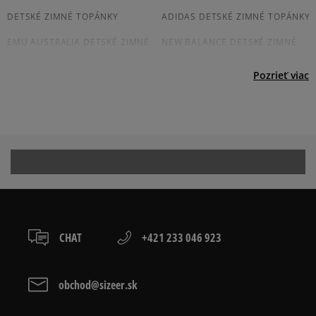
osobné prevzatie v predajni.
Dostupné spôsoby platby:
DETSKÉ ZIMNÉ TOPÁNKY
ADIDAS DETSKÉ ZIMNÉ TOPÁNKY
prevod,
EMU AUSTRALIA DETSKÉ ZIMNÉ
NEW BALANCE DETSKÉ ZIMNÉ
kartou,
TOPÁNKY
TOPÁNKY
platba na dobierku.
Pozrieť viac
NIKE DETSKÉ ZIMNÉ TOPÁNKY
PUMA DETSKÉ ZIMNÉ TOPÁNKY
DETSKÁ ZIMNÁ OBUV
TIMBERLAND
Prezrite si populárne kolekcie tenisiek:
TIMBERLAND 6 INCH PREMIUM
TIMBERLAND EURO HIKER
CHAT
+421 233 046 923
TIMBERLAND EURO SPRINT
TIMBERLAND FIELD TREKKER
EMU AUSTRALIA STINGER MICRO
MOON BOOT
obchod@sizeer.sk
VANS SK8 HI MTE
VANS UA SK8 HI MTE