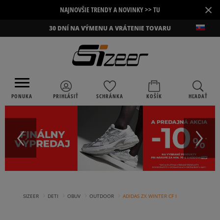
×
NAJNOVŠIE TRENDY A NOVINKY >> TU
30 DNÍ NA VÝMENU A VRÁTENIE TOVARU
PONUKA
PRIHLÁSIŤ
SCHRÁNKA
KOŠÍK
HĽADAŤ
›
›
›
›
SIZEER
DETI
OBUV
OUTDOOR
ADIDAS ZX WINTER CF I