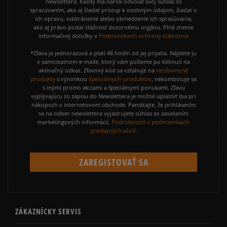
newslettera. Každý má nárok odvolať svoj súhlas so
spracúvaním, ako aj žiadať prístup k osobným údajom, žiadať o
ich opravu, odstránenie alebo obmedzenie ich spracúvania,
ako aj právo podať sťažnosť dozornému orgánu. Plné znenie
Podmienkach ochrany súkromia
informačnej doložky v
*Zľava je jednorazová a platí 48 hodín od jej prijatia. Nájdete ju
v samostatnom e-maile, ktorý vám pošleme po kliknutí na
nezľavnené
aktivačný odkaz. Zľavový kód sa vzťahuje na
produkty
špeciálnych produktov
s výnimkou
, nekombinuje sa
s inými promo akciami a špeciálnymi ponukami. Zľavu
vyplývajúcu zo zápisu do Newslettera je možné uplatniť iba pri
nákupoch v internetovom obchode. Pamätajte, že prihlásením
sa na odber newslettera vyjadrujete súhlas so zasielaním
Podrobnosti v podmienkach
marketingových informácií.
predajných akcií.
ZÁKAZNÍCKY SERVIS