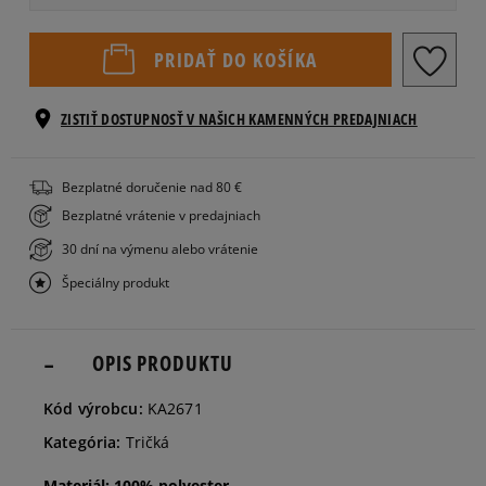
Veľkosti EU
Veľkosti US
PRIDAŤ DO KOŠÍKA
34
Informovať o dostupnosti
ZISTIŤ DOSTUPNOSŤ V NAŠICH KAMENNÝCH PREDAJNIACH
36
Bezplatné doručenie nad 80 €
Bezplatné vrátenie v predajniach
38
30 dní na výmenu alebo vrátenie
Špeciálny produkt
40
OPIS PRODUKTU
Kód výrobcu:
KA2671
Kategória:
Tričká
Materiál: 100% polyester