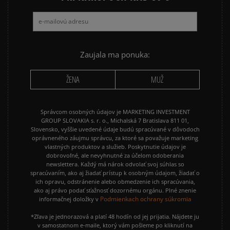
Zaujala ma ponuka:
ŽENA
MUŽ
Správcom osobných údajov je MARKETING INVESTMENT
GROUP SLOVAKIA s. r. o., Michalská 7 Bratislava 811 01,
Slovensko, vyššie uvedené údaje budú spracúvané v dôvodoch
oprávneného záujmu správcu, za ktoré sa považuje marketing
vlastných produktov a služieb. Poskytnutie údajov je
dobrovoľné, ale nevyhnutné za účelom odoberania
newslettera. Každý má nárok odvolať svoj súhlas so
spracúvaním, ako aj žiadať prístup k osobným údajom, žiadať o
ich opravu, odstránenie alebo obmedzenie ich spracúvania,
ako aj právo podať sťažnosť dozornému orgánu. Plné znenie
Podmienkach ochrany súkromia
informačnej doložky v
*Zľava je jednorazová a platí 48 hodín od jej prijatia. Nájdete ju
v samostatnom e-maile, ktorý vám pošleme po kliknutí na