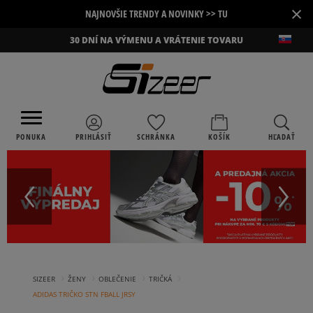
×
NAJNOVŠIE TRENDY A NOVINKY >> TU
30 DNÍ NA VÝMENU A VRÁTENIE TOVARU
PONUKA
PRIHLÁSIŤ
SCHRÁNKA
KOŠÍK
HĽADAŤ
›
›
›
›
SIZEER
ŽENY
OBLEČENIE
TRIČKÁ
ADIDAS TRIČKO STN FBALL JRSY