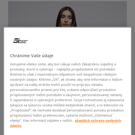
Chránime Vaše údaje
Venujeme všetko úsilie, aby bol nákup našich Zákazníkov úspešný a
produkty, ktoré si vyberajú – najlepšie prispôsobené ich potrebám.
Robíme to však s maximálnym rešpektom voči bezpečnosti všetkých
osobných údajov. Kliknite „OK”, ak chcete, aby sme informácie o Vašom
správaní na našej stránke mohli použiť na prípravu obsahu
personalizovaného priamo pre Vás, vrátane odporúčaní produktov
prispôsobených Vašim potrebám a záujmom, personalizovanej reklamy
či zapamätania si vybraných preferencií. Svoje rozhodnutie aj nastavenia
týkajúce sa súborov cookie môžete kedykoľvek zmeniť, a to kliknutím na
„Prispôsobiť”. Ak nechcete dostávať personalizovanú ponuku produktov
prispôsobenú Vašim preferenciám, vyberte možnosť „Odmietnuť
všetky”. Viac informácií nájdete v našich
zásadách ochrany osobných
-10 % S KÓDOM: TOP (MIN. 70 €)
údajov.