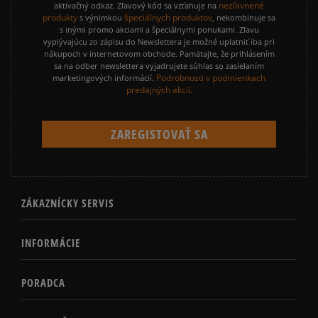
nezľavnené
aktivačný odkaz. Zľavový kód sa vzťahuje na
produkty
špeciálnych produktov
s výnimkou
, nekombinuje sa
s inými promo akciami a špeciálnymi ponukami. Zľavu
vyplývajúcu zo zápisu do Newslettera je možné uplatniť iba pri
nákupoch v internetovom obchode. Pamätajte, že prihlásením
sa na odber newslettera vyjadrujete súhlas so zasielaním
Podrobnosti v podmienkach
marketingových informácií.
predajných akcií.
ZÁKAZNÍCKY SERVIS
INFORMÁCIE
PORADCA