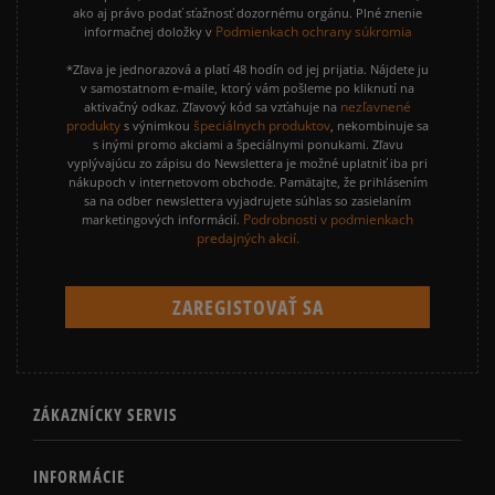
ako aj právo podať sťažnosť dozornému orgánu. Plné znenie
Podmienkach ochrany súkromia
informačnej doložky v
*Zľava je jednorazová a platí 48 hodín od jej prijatia. Nájdete ju
v samostatnom e-maile, ktorý vám pošleme po kliknutí na
nezľavnené
aktivačný odkaz. Zľavový kód sa vzťahuje na
produkty
špeciálnych produktov
s výnimkou
, nekombinuje sa
s inými promo akciami a špeciálnymi ponukami. Zľavu
vyplývajúcu zo zápisu do Newslettera je možné uplatniť iba pri
nákupoch v internetovom obchode. Pamätajte, že prihlásením
sa na odber newslettera vyjadrujete súhlas so zasielaním
Podrobnosti v podmienkach
marketingových informácií.
predajných akcií.
ZÁKAZNÍCKY SERVIS
INFORMÁCIE