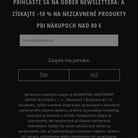
PRIHLÁSTE SA NA ODBER NEWSLETTERA: A
ZÍSKAJTE -10 % NA NEZĽAVNENÉ PRODUKTY
PRI NÁKUPOCH NAD 80 €
Zaujala ma ponuka:
ŽENA
MUŽ
Správcom osobných údajov je MARKETING INVESTMENT
GROUP SLOVAKIA s. r. o., Michalská 7 Bratislava 811 01,
Slovensko, vyššie uvedené údaje budú spracúvané v dôvodoch
oprávneného záujmu správcu, za ktoré sa považuje marketing
vlastných produktov a služieb. Poskytnutie údajov je
dobrovoľné, ale nevyhnutné za účelom odoberania
newslettera. Každý má nárok odvolať svoj súhlas so
spracúvaním, ako aj žiadať prístup k osobným údajom, žiadať o
ich opravu, odstránenie alebo obmedzenie ich spracúvania,