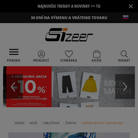
×
NAJNOVŠIE TRENDY A NOVINKY >> TU
30 DNÍ NA VÝMENU A VRÁTENIE TOVARU
PONUKA
PRIHLÁSIŤ
SCHRÁNKA
KOŠÍK
HĽADAŤ
›
›
›
›
SIZEER
MUŽI
OBLEČENIE
ŠORTKY
ADIDAS ŠORTKY DENIM SHO