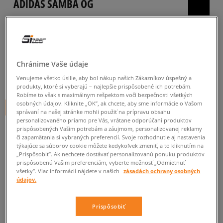
ADIDAS SAMBA OG
dámske, tenisky
5.0
(
2
)
104
€
cena s DPH
Chránime Vaše údaje
109
€
-5%
(najnižšia cena za posledných 30 dní pred zľavou)
Venujeme všetko úsilie, aby bol nákup našich Zákazníkov úspešný a
produkty, ktoré si vyberajú – najlepšie prispôsobené ich potrebám.
120
€
-13%
(počiatočná cena)
Robíme to však s maximálnym rešpektom voči bezpečnosti všetkých
osobných údajov. Kliknite „OK”, ak chcete, aby sme informácie o Vašom
+ 104 BODOV V
SIZEERCLUBE
správaní na našej stránke mohli použiť na prípravu obsahu
personalizovaného priamo pre Vás, vrátane odporúčaní produktov
FARBA
BIELA
prispôsobených Vašim potrebám a záujmom, personalizovanej reklamy
či zapamätania si vybraných preferencií. Svoje rozhodnutie aj nastavenia
týkajúce sa súborov cookie môžete kedykoľvek zmeniť, a to kliknutím na
„Prispôsobiť”. Ak nechcete dostávať personalizovanú ponuku produktov
prispôsobenú Vašim preferenciám, vyberte možnosť „Odmietnuť
všetky”. Viac informácií nájdete v našich
zásadách ochrany osobných
údajov.
Vyberte veľkosť
Prispôsobiť
Veľkosti EU
Veľkosti US