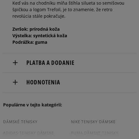
Keď vás na chodníku míňa štíhla silueta so semišovou
39 1/3
24,5 cm
špičkou a logom Trefoil, je to znamenie, že retro
revolúcia stále pokračuje.
Zvršok: prírodná koža
Výstelka: syntetická koža
Podrážka: guma
PLATBA A DODANIE
Doručenie zadarmo od 80 €.
HODNOTENIA
Dodacia lehota: 2 až 6 pracovné dni.
Dostupné spôsoby doručenia:
Populárne v tejto kategórii:
5
100%
kuriér,
packeta (zásielkovňa - kamenná pobočka, výdejné
5.0
boxy: Z-BOX),
4
DÁMSKÉ TENISKY
NIKE TENISKY DÁMSKE
0%
slovenská pošta - na adresu,
ADIDAS TENISKY DÁMSKE
PUMA DÁMSKE TENISKY
2
počet recenzií
osobné prevzatie v predajni.
3
0%