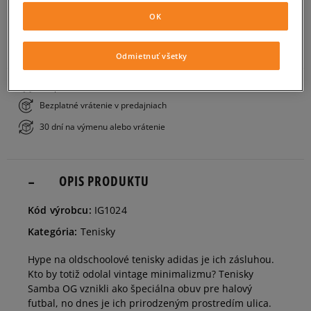
PRIDAŤ DO KOŠÍKA
OK
34 2/3
21 cm
ZISTIŤ DOSTUPNOSŤ V NAŠICH KAMENNÝCH PREDAJNIACH
Odmietnuť všetky
35 1/3
21,5 cm
Bezplatné doručenie nad 80 €
Bezplatné vrátenie v predajniach
36
22 cm
30 dní na výmenu alebo vrátenie
36 2/3
22,5 cm
OPIS PRODUKTU
37 1/3
23 cm
Kód výrobcu:
IG1024
Kategória:
Tenisky
38
23,5 cm
Hype na oldschoolové tenisky adidas je ich zásluhou.
Kto by totiž odolal vintage minimalizmu? Tenisky
38 2/3
24 cm
Samba OG vznikli ako špeciálna obuv pre halový
futbal, no dnes je ich prirodzeným prostredím ulica.