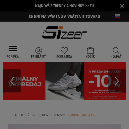
×
NAJNOVŠIE TRENDY A NOVINKY >> TU
30 DNÍ NA VÝMENU A VRÁTENIE TOVARU
PONUKA
PRIHLÁSIŤ
SCHRÁNKA
KOŠÍK
HĽADAŤ
›
›
›
›
SIZEER
ŽENY
OBUV
TENISKY
ADIDAS SAMBA OG