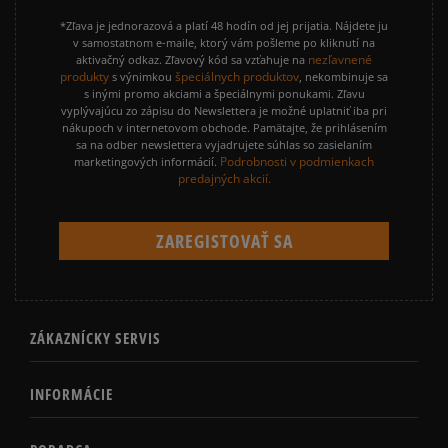
*Zľava je jednorazová a platí 48 hodín od jej prijatia. Nájdete ju
v samostatnom e-maile, ktorý vám pošleme po kliknutí na
nezľavnené
aktivačný odkaz. Zľavový kód sa vzťahuje na
produkty
špeciálnych produktov
s výnimkou
, nekombinuje sa
s inými promo akciami a špeciálnymi ponukami. Zľavu
vyplývajúcu zo zápisu do Newslettera je možné uplatniť iba pri
nákupoch v internetovom obchode. Pamätajte, že prihlásením
sa na odber newslettera vyjadrujete súhlas so zasielaním
Podrobnosti v podmienkach
marketingových informácií.
predajných akcií.
ZÁKAZNÍCKY SERVIS
INFORMÁCIE