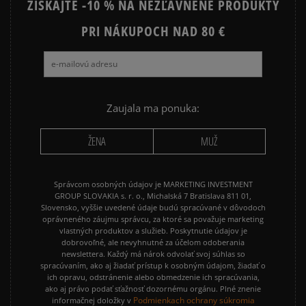
ZÍSKAJTE -10 % NA NEZĽAVNENÉ PRODUKTY
JORDAN AIR 1
NEW BALANCE 530
NEW BALANCE 740
PRI NÁKUPOCH NAD 80 €
NEW BALANCE 9060
NIKE AIR FORCE 1
NIKE AIR FORCE 1 07
NIKE CORTEZ
NIKE DUNK
NIKE P-6000
NIKE SHOX
Zaujala ma ponuka:
PUMA SPEEDCAT
PUMA PALERMO
ŽENA
MUŽ
REEBOK CLUB C
VANS KNU SKOOL
Správcom osobných údajov je MARKETING INVESTMENT
GROUP SLOVAKIA s. r. o., Michalská 7 Bratislava 811 01,
Slovensko, vyššie uvedené údaje budú spracúvané v dôvodoch
oprávneného záujmu správcu, za ktoré sa považuje marketing
vlastných produktov a služieb. Poskytnutie údajov je
dobrovoľné, ale nevyhnutné za účelom odoberania
newslettera. Každý má nárok odvolať svoj súhlas so
spracúvaním, ako aj žiadať prístup k osobným údajom, žiadať o
ich opravu, odstránenie alebo obmedzenie ich spracúvania,
ako aj právo podať sťažnosť dozornému orgánu. Plné znenie
Podmienkach ochrany súkromia
informačnej doložky v