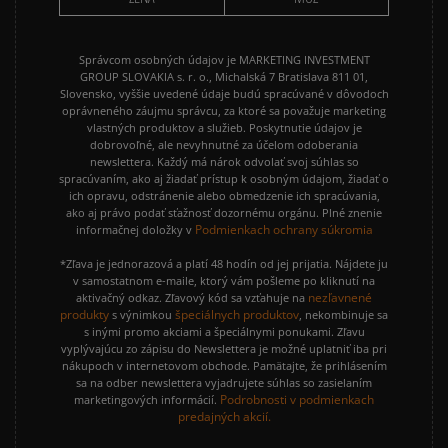
Správcom osobných údajov je MARKETING INVESTMENT
GROUP SLOVAKIA s. r. o., Michalská 7 Bratislava 811 01,
Slovensko, vyššie uvedené údaje budú spracúvané v dôvodoch
oprávneného záujmu správcu, za ktoré sa považuje marketing
vlastných produktov a služieb. Poskytnutie údajov je
dobrovoľné, ale nevyhnutné za účelom odoberania
newslettera. Každý má nárok odvolať svoj súhlas so
spracúvaním, ako aj žiadať prístup k osobným údajom, žiadať o
ich opravu, odstránenie alebo obmedzenie ich spracúvania,
ako aj právo podať sťažnosť dozornému orgánu. Plné znenie
Podmienkach ochrany súkromia
informačnej doložky v
*Zľava je jednorazová a platí 48 hodín od jej prijatia. Nájdete ju
v samostatnom e-maile, ktorý vám pošleme po kliknutí na
nezľavnené
aktivačný odkaz. Zľavový kód sa vzťahuje na
produkty
špeciálnych produktov
s výnimkou
, nekombinuje sa
s inými promo akciami a špeciálnymi ponukami. Zľavu
vyplývajúcu zo zápisu do Newslettera je možné uplatniť iba pri
nákupoch v internetovom obchode. Pamätajte, že prihlásením
sa na odber newslettera vyjadrujete súhlas so zasielaním
Podrobnosti v podmienkach
marketingových informácií.
predajných akcií.