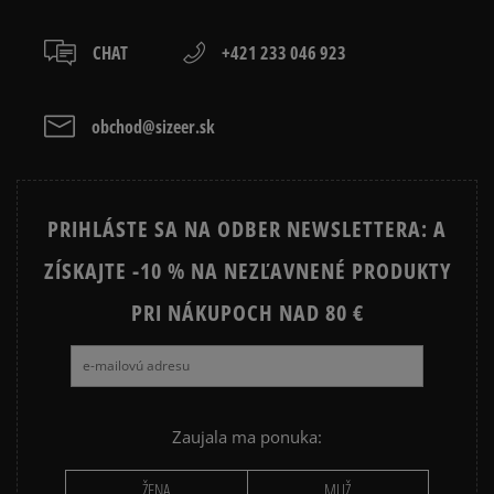
3%
prevod,
264
počet recenzií
CHAT
+421 233 046 923
kartou,
3
0%
zo všetkých čias
platba na dobierku.
Získané recenzie a overené
2
0%
obchod@sizeer.sk
1
0%
PRIHLÁSTE SA NA ODBER NEWSLETTERA: A
ZÍSKAJTE -10 % NA NEZĽAVNENÉ PRODUKTY
Ako zhromažďujeme recenzie?
PRI NÁKUPOCH NAD 80 €
Recenzie zákazníkov
Vymazať
Hľadať
Zaujala ma ponuka:
ŽENA
MUŽ