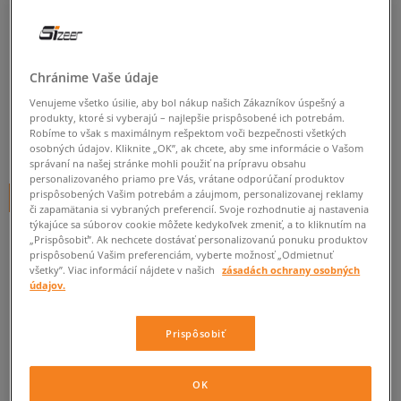
ADIDAS PONOŽKY MID ANKLE
SCK
Chránime Vaše údaje
unisex, ponožky
Venujeme všetko úsilie, aby bol nákup našich Zákazníkov úspešný a
5.0
(
264
)
produkty, ktoré si vyberajú – najlepšie prispôsobené ich potrebám.
Robíme to však s maximálnym rešpektom voči bezpečnosti všetkých
13
€
osobných údajov. Kliknite „OK”, ak chcete, aby sme informácie o Vašom
cena s DPH
správaní na našej stránke mohli použiť na prípravu obsahu
personalizovaného priamo pre Vás, vrátane odporúčaní produktov
prispôsobených Vašim potrebám a záujmom, personalizovanej reklamy
+ 13 BODOV V
SIZEERCLUBE
či zapamätania si vybraných preferencií. Svoje rozhodnutie aj nastavenia
týkajúce sa súborov cookie môžete kedykoľvek zmeniť, a to kliknutím na
FARBA
BIELA
„Prispôsobiť”. Ak nechcete dostávať personalizovanú ponuku produktov
prispôsobenú Vašim preferenciám, vyberte možnosť „Odmietnuť
všetky”. Viac informácií nájdete v našich
zásadách ochrany osobných
údajov.
Prispôsobiť
Vyberte veľkosť
OK
Veľkosti EU
Veľkosti US