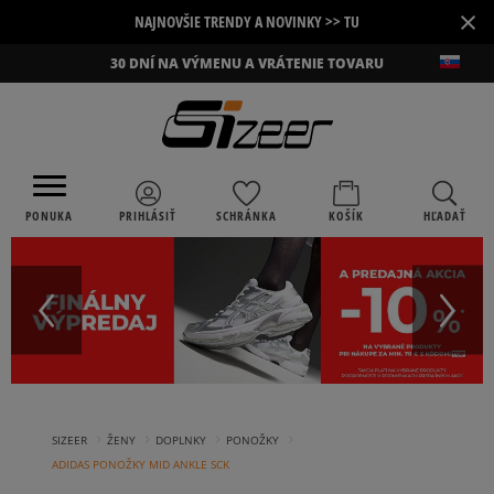
×
NAJNOVŠIE TRENDY A NOVINKY >> TU
30 DNÍ NA VÝMENU A VRÁTENIE TOVARU
PONUKA
PRIHLÁSIŤ
SCHRÁNKA
KOŠÍK
HĽADAŤ
›
›
›
›
SIZEER
ŽENY
DOPLNKY
PONOŽKY
ADIDAS PONOŽKY MID ANKLE SCK