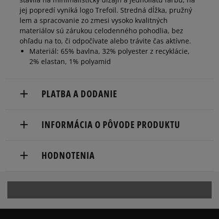
jej popredí vyniká logo Trefoil. Stredná dĺžka, pružný
lem a spracovanie zo zmesi vysoko kvalitných
materiálov sú zárukou celodenného pohodlia, bez
ohľadu na to, či odpočívate alebo trávite čas aktívne.
Materiál: 65% bavlna, 32% polyester z recyklácie,
2% elastan, 1% polyamid
PLATBA A DODANIE
Doručenie zadarmo od 80 €.
INFORMÁCIA O PÔVODE PRODUKTU
Dodacia lehota: 2 až 6 pracovné dni.
adidas
Dostupné spôsoby doručenia:
HODNOTENIA
Hoogoorddreef 9a
kuriér,
1101 BA Amsterdam, Netherlands
packeta (zásielkovňa - kamenná pobočka, výdejné
boxy: Z-BOX),
serviceinfo@onlineshop.adidas.com
5
96%
slovenská pošta - na adresu,
osobné prevzatie v predajni.
5.0
Dostupné spôsoby platby:
4