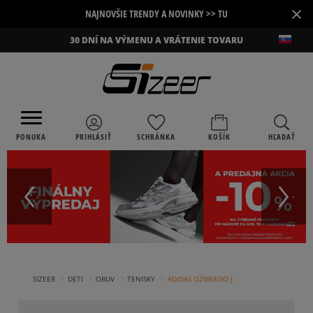
×
NAJNOVŠIE TRENDY A NOVINKY >> TU
30 DNÍ NA VÝMENU A VRÁTENIE TOVARU
PONUKA
PRIHLÁSIŤ
SCHRÁNKA
KOŠÍK
HĽADAŤ
›
›
›
›
SIZEER
DETI
OBUV
TENISKY
ADIDAS OZWEEGO J