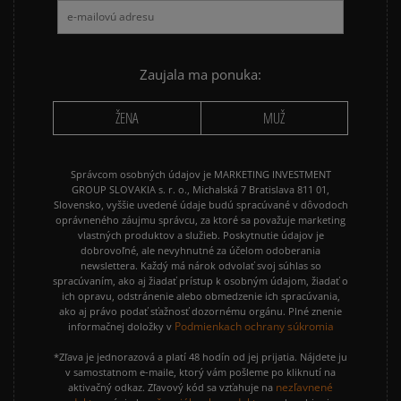
Zaujala ma ponuka:
ŽENA
MUŽ
Správcom osobných údajov je MARKETING INVESTMENT
GROUP SLOVAKIA s. r. o., Michalská 7 Bratislava 811 01,
Slovensko, vyššie uvedené údaje budú spracúvané v dôvodoch
oprávneného záujmu správcu, za ktoré sa považuje marketing
vlastných produktov a služieb. Poskytnutie údajov je
dobrovoľné, ale nevyhnutné za účelom odoberania
newslettera. Každý má nárok odvolať svoj súhlas so
spracúvaním, ako aj žiadať prístup k osobným údajom, žiadať o
ich opravu, odstránenie alebo obmedzenie ich spracúvania,
ako aj právo podať sťažnosť dozornému orgánu. Plné znenie
Podmienkach ochrany súkromia
informačnej doložky v
*Zľava je jednorazová a platí 48 hodín od jej prijatia. Nájdete ju
v samostatnom e-maile, ktorý vám pošleme po kliknutí na
nezľavnené
aktivačný odkaz. Zľavový kód sa vzťahuje na