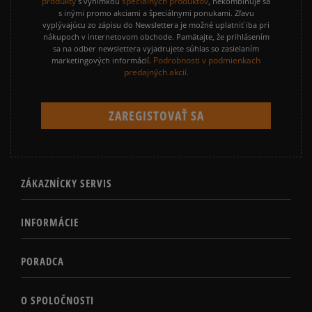
produkty
špeciálnych produktov
s výnimkou
, nekombinuje sa
s inými promo akciami a špeciálnymi ponukami. Zľavu
vyplývajúcu zo zápisu do Newslettera je možné uplatniť iba pri
nákupoch v internetovom obchode. Pamätajte, že prihlásením
sa na odber newslettera vyjadrujete súhlas so zasielaním
Podrobnosti v podmienkach
marketingových informácií.
predajných akcií.
ZÁKAZNÍCKY SERVIS
INFORMÁCIE
PORADCA
O SPOLOČNOSTI