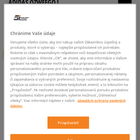
ADIDAS OZWEEGO J
detské, tenisky
4.9
(
20
)
Chránime Vaše údaje
60
€
cena s DPH
Venujeme všetko úsilie, aby bol nákup našich Zákazníkov úspešný a
produkty, ktoré si vyberajú – najlepšie prispôsobené ich potrebám.
Robíme to však s maximálnym rešpektom voči bezpečnosti všetkých
+ 60 BODOV V
SIZEERCLUBE
osobných údajov. Kliknite „OK”, ak chcete, aby sme informácie o Vašom
správaní na našej stránke mohli použiť na prípravu obsahu
personalizovaného priamo pre Vás, vrátane odporúčaní produktov
prispôsobených Vašim potrebám a záujmom, personalizovanej reklamy
Informujte ma o dostupnosti
či zapamätania si vybraných preferencií. Svoje rozhodnutie aj nastavenia
týkajúce sa súborov cookie môžete kedykoľvek zmeniť, a to kliknutím na
Ak bude položka opäť dostupná, dostanete od nás oznámenie.
„Prispôsobiť”. Ak nechcete dostávať personalizovanú ponuku produktov
prispôsobenú Vašim preferenciám, vyberte možnosť „Odmietnuť
všetky”. Viac informácií nájdete v našich
zásadách ochrany osobných
Vyberte veľkosť
údajov.
Veľkosti EU
Veľkosti US
ZISTIŤ DOSTUPNOSŤ V NAŠICH KAMENNÝCH PREDAJNIACH
Prispôsobiť
35,5
21,6 cm
Informovať o dostupnosti