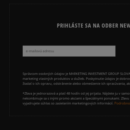
PRIHLÁSTE SA NA ODBER NEW
Správcom osobných údajov je MARKETING INVESTMENT GROUP SLOVAKIA s.
marketing vlastných produktov a služieb. Poskytnutie údajov je dobro
žiadať o ich opravu, odstránenie alebo obmedzenie ich spracúvania, 
*Zľava je jednorazová a platí 48 hodín od jej prijatia. Nájdete ju v s
nekombinuje sa s inými promo akciami a špeciálnymi ponukami. Zľavu v
Podrobnos
vyjadrujete súhlas so zasielaním marketingových informácií.