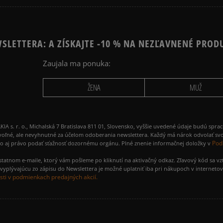
SLETTERA: A ZÍSKAJTE -10 % NA NEZĽAVNENÉ PROD
Zaujala ma ponuka:
ŽENA
MUŽ
 r. o., Michalská 7 Bratislava 811 01, Slovensko, vyššie uvedené údaje budú spra
voľné, ale nevyhnutné za účelom odoberania newslettera. Každý má nárok odvolať svo
Pod
ako aj právo podať sťažnosť dozornému orgánu. Plné znenie informačnej doložky v
amostatnom e-maile, ktorý vám pošleme po kliknutí na aktivačný odkaz. Zľavový kód sa v
yplývajúcu zo zápisu do Newslettera je možné uplatniť iba pri nákupoch v interneto
ti v podmienkach predajných akcií.