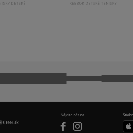
NISKY DETSKÉ
REEBOK DETSKÉ TENISKY
LLE
ADIDAS HANDBALL SPEZIAL
CONVERSE CUCK TAYLOR ALL ST
E 1
NIKE AIR FORCE 1 LV8
Nájdite nás na
Stiahn
sizeer.sk