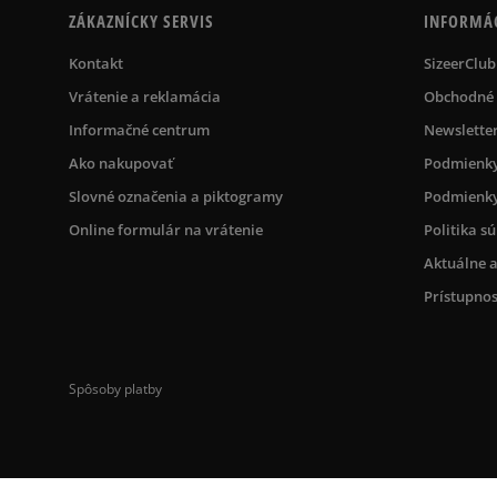
ZÁKAZNÍCKY SERVIS
INFORMÁ
Kontakt
SizeerClub
Vrátenie a reklamácia
Obchodné
Informačné centrum
Newslette
Ako nakupovať
Podmienky
Slovné označenia a piktogramy
Podmienky
Online formulár na vrátenie
Politika s
Aktuálne a
Prístupnos
Spôsoby platby