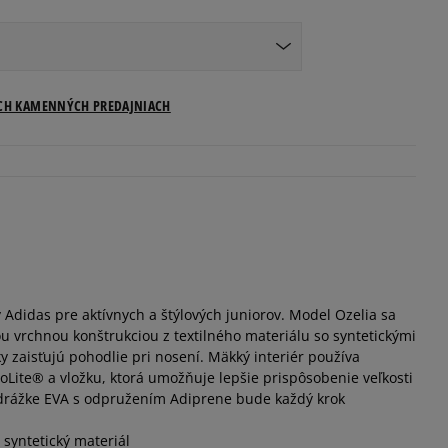
Veľkosti US
ICH KAMENNÝCH PREDAJNIACH
Informovať o dostupnosti
Informovať o dostupnosti
Informovať o dostupnosti
Adidas pre aktívnych a štýlových juniorov. Model Ozelia sa
Informovať o dostupnosti
 vrchnou konštrukciou z textilného materiálu so syntetickými
ky zaisťujú pohodlie pri nosení. Mäkký interiér používa
Informovať o dostupnosti
oLite® a vložku, ktorá umožňuje lepšie prispôsobenie veľkosti
 podrážke EVA s odpružením Adiprene bude každý krok
Informovať o dostupnosti
, syntetický materiál