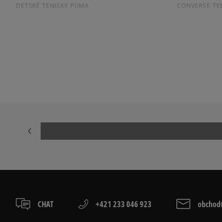
DETSKÉ TENISKY PUMA
CONVERSE TE
ČIERNE DETSKÉ TENISKY
Prezrite si populárne kolekcie detských tenisiek:
ADIDAS CAMPUS
ADIDAS GAZE
ADIDAS SUPERSTAR
AIR JORDAN
JORDAN 4
NIKE AIR FORC
NIKE SHOX
CHAT
+421 233 046 923
obchod@