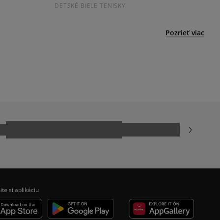
DETSKÉ BIELE TENISKY
Pozrieť viac
ADIDAS SAMBA
AR
JORDAN AIR 1
NIKE DUNK
ite si aplikáciu