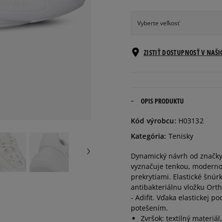
Vyberte veľkosť
Veľkosti EU
ZISTIŤ DOSTUPNOSŤ V NAŠ
35,5
21,6 cm
36
22,1 cm
OPIS PRODUKTU
Kód výrobcu:
H03132
36 2/3
22,5 cm
Kategória:
Tenisky
Dynamický návrh od značky 
37 1/3
22,9 cm
vyznačuje tenkou, modernou
prekrytiami. Elastické šnúr
38
23,3 cm
antibakteriálnu vložku Orth
- Adifit. Vďaka elastickej
potešením.
38 2/3
23,8 cm
Zvršok: textilný materiál