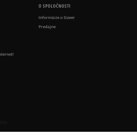
O SPOLOČNOSTI
Informácie o Sizeer
Predajne
nternet!
bliky