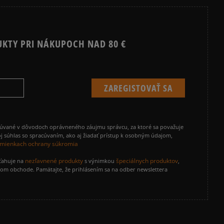
UKTY PRI NÁKUPOCH NAD 80 €
cúvané v dôvodoch oprávneného záujmu správcu, za ktoré sa považuje
j súhlas so spracúvaním, ako aj žiadať prístup k osobným údajom,
mienkach ochrany súkromia
nezľavnené produkty
špeciálnych produktov
zťahuje na
s výnimkou
,
vom obchode. Pamätajte, že prihlásením sa na odber newslettera