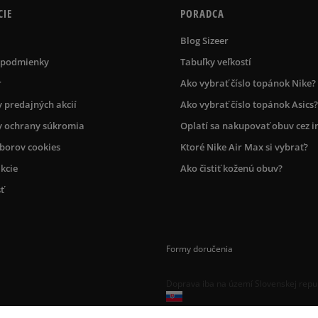
CIE
PORADCA
Blog Sizeer
 podmienky
Tabuľky veľkostí
r
Ako vybrať číslo topánok Nike?
 predajných akcií
Ako vybrať číslo topánok Asics?
 ochrany súkromia
Oplatí sa nakupovať obuv cez i
úborov cookies
Ktoré Nike Air Max si vybrať?
kcie
Ako čistiť koženú obuv?
ť
Formy doručenia
Doprava iba na území Slovenskej repu