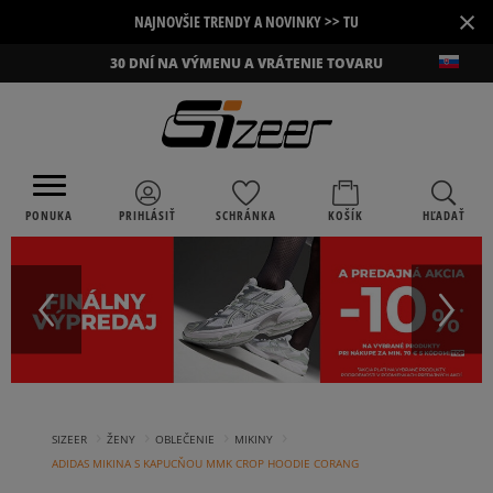
×
NAJNOVŠIE TRENDY A NOVINKY >> TU
30 DNÍ NA VÝMENU A VRÁTENIE TOVARU
PONUKA
PRIHLÁSIŤ
SCHRÁNKA
KOŠÍK
HĽADAŤ
›
›
›
›
SIZEER
ŽENY
OBLEČENIE
MIKINY
ADIDAS MIKINA S KAPUCŇOU MMK CROP HOODIE CORANG