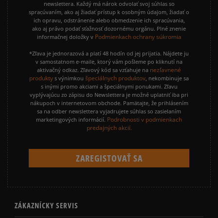
newslettera. Každý má nárok odvolať svoj súhlas so
spracúvaním, ako aj žiadať prístup k osobným údajom, žiadať o
ich opravu, odstránenie alebo obmedzenie ich spracúvania,
ako aj právo podať sťažnosť dozornému orgánu. Plné znenie
Podmienkach ochrany súkromia
informačnej doložky v
*Zľava je jednorazová a platí 48 hodín od jej prijatia. Nájdete ju
v samostatnom e-maile, ktorý vám pošleme po kliknutí na
nezľavnené
aktivačný odkaz. Zľavový kód sa vzťahuje na
produkty
špeciálnych produktov
s výnimkou
, nekombinuje sa
s inými promo akciami a špeciálnymi ponukami. Zľavu
vyplývajúcu zo zápisu do Newslettera je možné uplatniť iba pri
nákupoch v internetovom obchode. Pamätajte, že prihlásením
sa na odber newslettera vyjadrujete súhlas so zasielaním
Podrobnosti v podmienkach
marketingových informácií.
predajných akcií.
ZÁKAZNÍCKY SERVIS