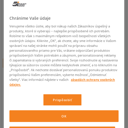
ADIDAS MIKINA S KAPUCŇOU
MMK CROP HOODIE CORANG
Chránime Vaše údaje
dámske, mikiny
Venujeme všetko úsilie, aby bol nákup našich Zákazníkov úspešný a
produkty, ktoré si vyberajú – najlepšie prispôsobené ich potrebám.
5.0
(
1
)
Robíme to však s maximálnym rešpektom voči bezpečnosti všetkých
osobných údajov. Kliknite „OK”, ak chcete, aby sme informácie o Vašom
50
€
správaní na našej stránke mohli použiť na prípravu obsahu
cena s DPH
personalizovaného priamo pre Vás, vrátane odporúčaní produktov
prispôsobených Vašim potrebám a záujmom, personalizovanej reklamy
či zapamätania si vybraných preferencií. Svoje rozhodnutie aj nastavenia
+ 50 BODOV V
SIZEERCLUBE
týkajúce sa súborov cookie môžete kedykoľvek zmeniť, a to kliknutím na
„Prispôsobiť”. Ak nechcete dostávať personalizovanú ponuku produktov
prispôsobenú Vašim preferenciám, vyberte možnosť „Odmietnuť
všetky”. Viac informácií nájdete v našich
zásadách ochrany osobných
Informujte ma o dostupnosti
údajov.
Ak bude položka opäť dostupná, dostanete od nás oznámenie.
Prispôsobiť
Vyberte veľkosť
OK
Veľkosti EU
Veľkosti US
ZISTIŤ DOSTUPNOSŤ V NAŠICH KAMENNÝCH PREDAJNIACH