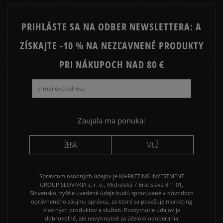
Prezrite si populárne kolekcie:
PRIHLÁSTE SA NA ODBER NEWSLETTERA: A
NIKE FLEECE
NIKE TECH FLEECE
ZÍSKAJTE -10 % NA NEZĽAVNENÉ PRODUKTY
NIKE HOODIES
NIKE SPORTSWEAR
PRI NÁKUPOCH NAD 80 €
JARNÉ OBLEČENIE
JESENNÉ OBLEČENIE
ZIMNÉ OBLEČENIE
Zaujala ma ponuka:
ŽENA
MUŽ
Správcom osobných údajov je MARKETING INVESTMENT
GROUP SLOVAKIA s. r. o., Michalská 7 Bratislava 811 01,
Slovensko, vyššie uvedené údaje budú spracúvané v dôvodoch
oprávneného záujmu správcu, za ktoré sa považuje marketing
vlastných produktov a služieb. Poskytnutie údajov je
dobrovoľné, ale nevyhnutné za účelom odoberania