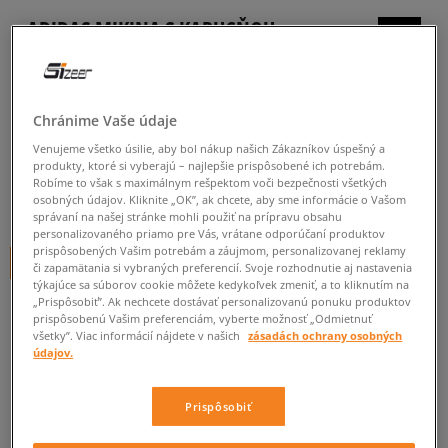
ADIDAS MIKINA S KAPUCŇOU
CROPPED GIRL
detské, mikiny
Chránime Vaše údaje
5.0
(
3
)
Venujeme všetko úsilie, aby bol nákup našich Zákazníkov úspešný a
29
€
produkty, ktoré si vyberajú – najlepšie prispôsobené ich potrebám.
cena s DPH
Robíme to však s maximálnym rešpektom voči bezpečnosti všetkých
osobných údajov. Kliknite „OK”, ak chcete, aby sme informácie o Vašom
31,20
€
-7%
(najnižšia cena za posledných 30 dní pred zľavou)
správaní na našej stránke mohli použiť na prípravu obsahu
45
€
-36%
(počiatočná cena)
personalizovaného priamo pre Vás, vrátane odporúčaní produktov
prispôsobených Vašim potrebám a záujmom, personalizovanej reklamy
+ 29 BODOV V
SIZEERCLUBE
či zapamätania si vybraných preferencií. Svoje rozhodnutie aj nastavenia
týkajúce sa súborov cookie môžete kedykoľvek zmeniť, a to kliknutím na
„Prispôsobiť”. Ak nechcete dostávať personalizovanú ponuku produktov
FARBA
ČIERNA
prispôsobenú Vašim preferenciám, vyberte možnosť „Odmietnuť
všetky”. Viac informácií nájdete v našich
zásadách ochrany osobných
údajov.
Prispôsobiť
Vyberte veľkosť