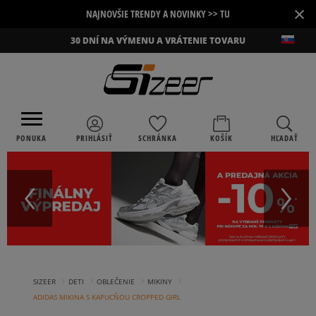
×
NAJNOVŠIE TRENDY A NOVINKY >> TU
30 DNÍ NA VÝMENU A VRÁTENIE TOVARU
PONUKA
PRIHLÁSIŤ
SCHRÁNKA
KOŠÍK
HĽADAŤ
›
›
›
›
SIZEER
DETI
OBLEČENIE
MIKINY
ADIDAS MIKINA S KAPUCŇOU CROPPED GIRL