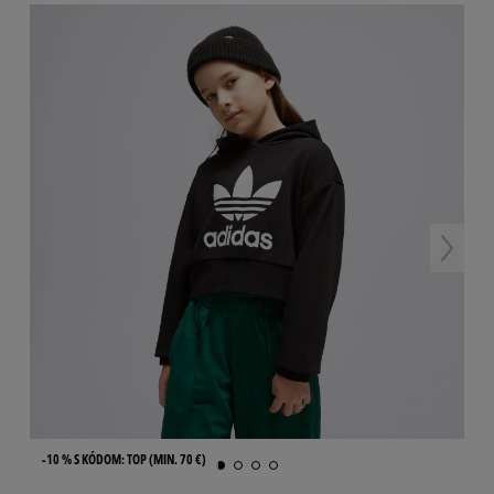
-10 % S KÓDOM: TOP (MIN. 70 €)