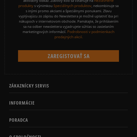
nezľavnené
aktivačný odkaz. Zľavový kód sa vzťahuje na
produkty
špeciálnych produktov
s výnimkou
, nekombinuje sa
s inými promo akciami a špeciálnymi ponukami. Zľavu
vyplývajúcu zo zápisu do Newslettera je možné uplatniť iba pri
nákupoch v internetovom obchode. Pamätajte, že prihlásením
sa na odber newslettera vyjadrujete súhlas so zasielaním
Podrobnosti v podmienkach
marketingových informácií.
predajných akcií.
ZÁKAZNÍCKY SERVIS
INFORMÁCIE
PORADCA