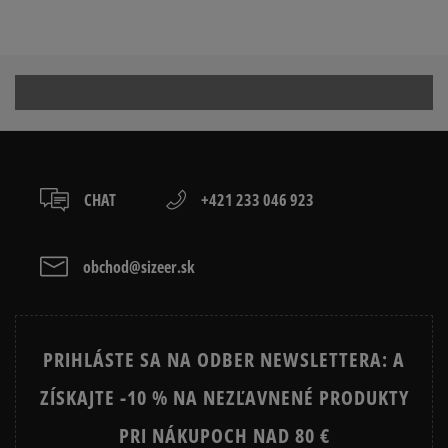
1
0%
Prezrite si populárne kolekcie:
NIKE FLEECE
NIKE TECH FLEECE
Ako zhromažďujeme recenzie?
NIKE HOODIES
NIKE SPORTSWEAR
Recenzie zákazníkov
JARNÉ OBLEČENIE
JESENNÉ OBLEČENIE
CHAT
+421 233 046 923
ZIMNÉ OBLEČENIE
obchod@sizeer.sk
Vymazať
Hľadať
PRIHLÁSTE SA NA ODBER NEWSLETTERA: A
ZÍSKAJTE -10 % NA NEZĽAVNENÉ PRODUKTY
PRI NÁKUPOCH NAD 80 €