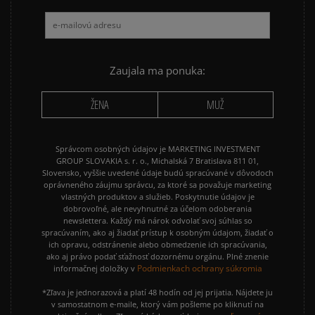
Zaujala ma ponuka:
ŽENA
MUŽ
Správcom osobných údajov je MARKETING INVESTMENT
GROUP SLOVAKIA s. r. o., Michalská 7 Bratislava 811 01,
Slovensko, vyššie uvedené údaje budú spracúvané v dôvodoch
oprávneného záujmu správcu, za ktoré sa považuje marketing
vlastných produktov a služieb. Poskytnutie údajov je
dobrovoľné, ale nevyhnutné za účelom odoberania
newslettera. Každý má nárok odvolať svoj súhlas so
spracúvaním, ako aj žiadať prístup k osobným údajom, žiadať o
ich opravu, odstránenie alebo obmedzenie ich spracúvania,
ako aj právo podať sťažnosť dozornému orgánu. Plné znenie
Podmienkach ochrany súkromia
informačnej doložky v
*Zľava je jednorazová a platí 48 hodín od jej prijatia. Nájdete ju
v samostatnom e-maile, ktorý vám pošleme po kliknutí na