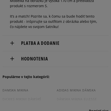
Modelka na obrázku je vysoká 170 cm a predvádza
produkt s rozmerom S.
It’s a match! Pozrite sa, k čomu sa bude hodiť tento
produkt - inšpirujte sa outfitom z obrázka alebo tým,
čo nájdete vo svojom šatníku!
PLATBA A DODANIE
Doručenie zadarmo od 80 €.
HODNOTENIA
Dodacia lehota: 2 až 6 pracovné dni.
Dostupné spôsoby doručenia:
Populárne v tejto kategórii:
5
93%
kuriér,
packeta (zásielkovňa - kamenná pobočka, výdejné
4.9
boxy: Z-BOX),
4
DAMSKA MIKINA
ADIDAS MIKINA DÁMSKA
5%
slovenská pošta - na adresu,
DICKIES MIKINY DÁMSKÉ
DÁMSKA MIKINA ELLESSE
40
počet recenzií
osobné prevzatie v predajni.
3
3%
Dostupné spôsoby platby:
zo všetkých čias
DÁMSKA MIKINA CHAMPION
JORDAN DÁMSKA MIKINA
Pozrieť viac