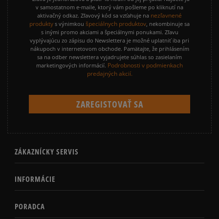
v samostatnom e-maile, ktorý vám pošleme po kliknutí na
nezľavnené
aktivačný odkaz. Zľavový kód sa vzťahuje na
produkty
špeciálnych produktov
s výnimkou
, nekombinuje sa
s inými promo akciami a špeciálnymi ponukami. Zľavu
vyplývajúcu zo zápisu do Newslettera je možné uplatniť iba pri
nákupoch v internetovom obchode. Pamätajte, že prihlásením
sa na odber newslettera vyjadrujete súhlas so zasielaním
Podrobnosti v podmienkach
marketingových informácií.
predajných akcií.
ZÁKAZNÍCKY SERVIS
INFORMÁCIE
PORADCA