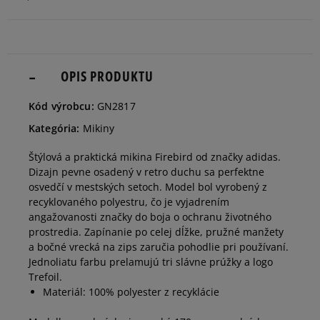
32
Informovať o dostupnosti
34
OPIS PRODUKTU
Informovať o dostupnosti
Kód výrobcu:
GN2817
36
Informovať o dostupnosti
Kategória:
Mikiny
Štýlová a praktická mikina Firebird od značky adidas.
38
Informovať o dostupnosti
Dizajn pevne osadený v retro duchu sa perfektne
osvedčí v mestských setoch. Model bol vyrobený z
recyklovaného polyestru, čo je vyjadrením
40
Informovať o dostupnosti
angažovanosti značky do boja o ochranu životného
prostredia. Zapínanie po celej dĺžke, pružné manžety
a bočné vrecká na zips zaručia pohodlie pri používaní.
42
Informovať o dostupnosti
Jednoliatu farbu prelamujú tri slávne prúžky a logo
Trefoil.
Materiál: 100% polyester z recyklácie
44
Informovať o dostupnosti