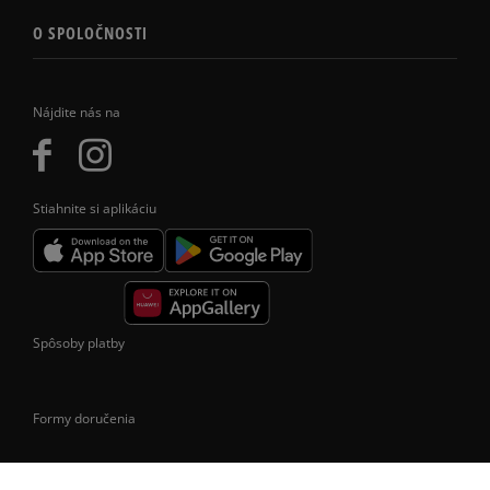
O SPOLOČNOSTI
Nájdite nás na
Stiahnite si aplikáciu
Spôsoby platby
Formy doručenia
Doprava iba na území Slovenskej republiky