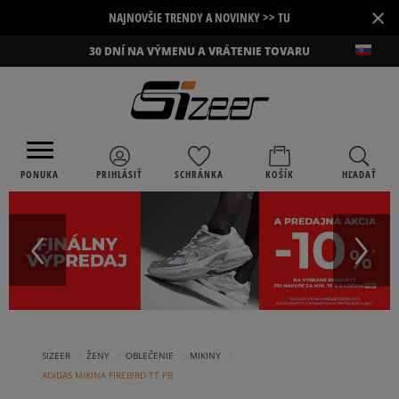
×
NAJNOVŠIE TRENDY A NOVINKY >> TU
30 DNÍ NA VÝMENU A VRÁTENIE TOVARU
PONUKA
PRIHLÁSIŤ
SCHRÁNKA
KOŠÍK
HĽADAŤ
›
›
›
›
SIZEER
ŽENY
OBLEČENIE
MIKINY
ADIDAS MIKINA FIREBIRD TT PB