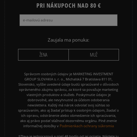
PRI NÁKUPOCH NAD 80 €
JARNÉ OBLEČENIE
JESENNÉ OBLEČENIE
ZIMNÉ OBLEČENIE
Zaujala ma ponuka:
ŽENA
MUŽ
Správcom osobných údajov je MARKETING INVESTMENT
GROUP SLOVAKIA s. r. o., Michalská 7 Bratislava 811 01,
Slovensko, vyššie uvedené údaje budú spracúvané v dôvodoch
oprávneného záujmu správcu, za ktoré sa považuje marketing
vlastných produktov a služieb. Poskytnutie údajov je
dobrovoľné, ale nevyhnutné za účelom odoberania
newslettera. Každý má nárok odvolať svoj súhlas so
spracúvaním, ako aj žiadať prístup k osobným údajom, žiadať o
ich opravu, odstránenie alebo obmedzenie ich spracúvania,
ako aj právo podať sťažnosť dozornému orgánu. Plné znenie
Podmienkach ochrany súkromia
informačnej doložky v
*Zľava je jednorazová a platí 48 hodín od jej prijatia. Nájdete ju