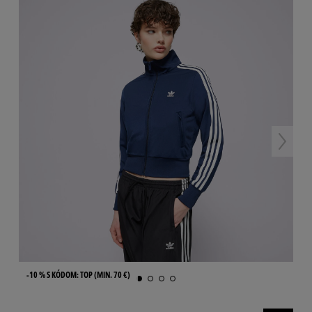
-10 % S KÓDOM: TOP (MIN. 70 €)