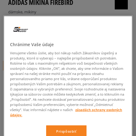
ADIDAS MIKINA FIREBIRD
dámske, mikiny
5.0
(
24
)
54
€
cena s DPH
Chránime Vaše údaje
64
€
-16%
(najnižšia cena za posledných 30 dní pred zľavou)
Venujeme všetko úsilie, aby bol nákup našich Zákazníkov úspešný a
75
€
-28%
(počiatočná cena)
produkty, ktoré si vyberajú – najlepšie prispôsobené ich potrebám.
Robíme to však s maximálnym rešpektom voči bezpečnosti všetkých
+ 54 BODOV V
SIZEERCLUBE
osobných údajov. Kliknite „OK”, ak chcete, aby sme informácie o Vašom
správaní na našej stránke mohli použiť na prípravu obsahu
FARBA
TMAVOMODRÁ
personalizovaného priamo pre Vás, vrátane odporúčaní produktov
prispôsobených Vašim potrebám a záujmom, personalizovanej reklamy
či zapamätania si vybraných preferencií. Svoje rozhodnutie aj nastavenia
týkajúce sa súborov cookie môžete kedykoľvek zmeniť, a to kliknutím na
„Prispôsobiť”. Ak nechcete dostávať personalizovanú ponuku produktov
prispôsobenú Vašim preferenciám, vyberte možnosť „Odmietnuť
všetky”. Viac informácií nájdete v našich
zásadách ochrany osobných
údajov.
Vyberte veľkosť
Prispôsobiť
Veľkosti EU
Veľkosti US