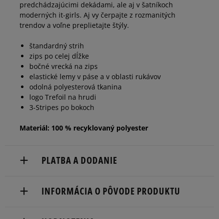
predchádzajúcimi dekádami, ale aj v šatníkoch
moderných it-girls. Aj vy čerpajte z rozmanitých
trendov a voľne preplietajte štýly.
štandardný strih
zips po celej dĺžke
bočné vrecká na zips
elastické lemy v páse a v oblasti rukávov
odolná polyesterová tkanina
logo Trefoil na hrudi
3-Stripes po bokoch
Materiál: 100 % recyklovaný polyester
PLATBA A DODANIE
Doručenie zadarmo od 80 €.
INFORMÁCIA O PÔVODE PRODUKTU
Dodacia lehota: 2 až 6 pracovné dni.
adidas
Dostupné spôsoby doručenia: