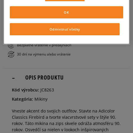
PRIDAŤ DO KOŠÍKA
34
OK
ZISTIŤ DOSTUPNOSŤ V NAŠICH KAMENNÝCH PREDAJNIACH
Odmietnuť všetky
36
Informovať o dostupnosti
Bezplatné doručenie nad 80 €
Bezplatné vrátenie v predajniach
38
Informovať o dostupnosti
30 dní na výmenu alebo vrátenie
40
OPIS PRODUKTU
Kód výrobcu:
JC8263
Kategória:
Mikiny
Vneste akcent do svojich outfitov. Stavte na Adicolor
Classics Firebird a tvorte viacvrstvové sety v štýle 90.
rokov. Táto mikina na zips skvele odráža atmosféru 90.
rokov. Osvedčí sa nielen v lookoch inšpirovaných