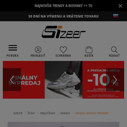
×
NAJNOVŠIE TRENDY A NOVINKY >> TU
30 DNÍ NA VÝMENU A VRÁTENIE TOVARU
PONUKA
PRIHLÁSIŤ
SCHRÁNKA
KOŠÍK
HĽADAŤ
›
›
›
›
SIZEER
ŽENY
OBLEČENIE
MIKINY
ADIDAS MIKINA FIREBIRD