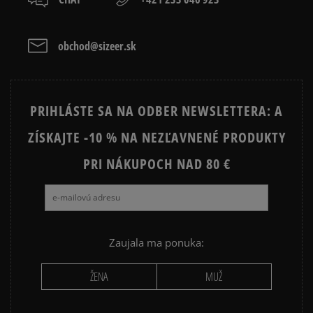
ZELENÁ MIKINA DÁMSKA
MODRÁ MIKINA DAMSKA
DÁMSKA MIKINA NA ZIPS
obchod@sizeer.sk
Vymazať
Hľadať
Prezrite si populárne kolekcie:
PRIHLÁSTE SA NA ODBER NEWSLETTERA: A
NIKE FLEECE
NIKE TECH FLEECE
ZÍSKAJTE -10 % NA NEZĽAVNENÉ PRODUKTY
NIKE HOODIES
NIKE SPORTSWEAR
PRI NÁKUPOCH NAD 80 €
JARNÉ OBLEČENIE
JESENNÉ OBLEČENIE
ZIMNÉ OBLEČENIE
Zaujala ma ponuka:
ŽENA
MUŽ