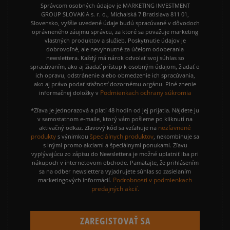
Správcom osobných údajov je MARKETING INVESTMENT
GROUP SLOVAKIA s. r. o., Michalská 7 Bratislava 811 01,
Slovensko, vyššie uvedené údaje budú spracúvané v dôvodoch
oprávneného záujmu správcu, za ktoré sa považuje marketing
vlastných produktov a služieb. Poskytnutie údajov je
dobrovoľné, ale nevyhnutné za účelom odoberania
newslettera. Každý má nárok odvolať svoj súhlas so
spracúvaním, ako aj žiadať prístup k osobným údajom, žiadať o
ich opravu, odstránenie alebo obmedzenie ich spracúvania,
ako aj právo podať sťažnosť dozornému orgánu. Plné znenie
Podmienkach ochrany súkromia
informačnej doložky v
*Zľava je jednorazová a platí 48 hodín od jej prijatia. Nájdete ju
v samostatnom e-maile, ktorý vám pošleme po kliknutí na
nezľavnené
aktivačný odkaz. Zľavový kód sa vzťahuje na
produkty
špeciálnych produktov
s výnimkou
, nekombinuje sa
s inými promo akciami a špeciálnymi ponukami. Zľavu
vyplývajúcu zo zápisu do Newslettera je možné uplatniť iba pri
nákupoch v internetovom obchode. Pamätajte, že prihlásením
sa na odber newslettera vyjadrujete súhlas so zasielaním
Podrobnosti v podmienkach
marketingových informácií.
predajných akcií.