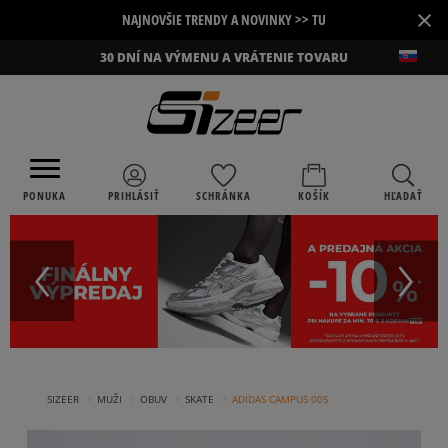
×
NAJNOVŠIE TRENDY A NOVINKY >> TU
30 DNÍ NA VÝMENU A VRÁTENIE TOVARU
PONUKA
PRIHLÁSIŤ
SCHRÁNKA
KOŠÍK
HĽADAŤ
›
›
›
›
SIZEER
MUŽI
OBUV
SKATE
ADIDAS CAMPUS 00S