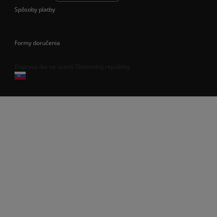
Spôsoby platby
Formy doručenia
Doprava iba na území Slovenskej republiky