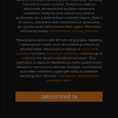
vlastných produktov a služieb. Poskytnutie údajov je
dobrovoľné, ale nevyhnutné za účelom odoberania
newslettera. Každý má nárok odvolať svoj súhlas so
spracúvaním, ako aj žiadať prístup k osobným údajom, žiadať o
ich opravu, odstránenie alebo obmedzenie ich spracúvania,
ako aj právo podať sťažnosť dozornému orgánu. Plné znenie
Podmienkach ochrany súkromia
informačnej doložky v
*Zľava je jednorazová a platí 48 hodín od jej prijatia. Nájdete ju
v samostatnom e-maile, ktorý vám pošleme po kliknutí na
nezľavnené
aktivačný odkaz. Zľavový kód sa vzťahuje na
produkty
špeciálnych produktov
s výnimkou
, nekombinuje sa
s inými promo akciami a špeciálnymi ponukami. Zľavu
vyplývajúcu zo zápisu do Newslettera je možné uplatniť iba pri
nákupoch v internetovom obchode. Pamätajte, že prihlásením
sa na odber newslettera vyjadrujete súhlas so zasielaním
Podrobnosti v podmienkach
marketingových informácií.
predajných akcií.