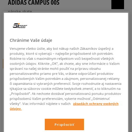
ADIDAS CAMPUS 00S
pánske, skate
4.9
(
74
)
74
€
cena s DPH
Chránime Vaše údaje
79
€
-6%
(najnižšia cena za posledných 30 dní pred zľavou)
Venujeme všetko úsilie, aby bol nákup našich Zákazníkov úspešný a
120
€
-38%
(počiatočná cena)
produkty, ktoré si vyberajú – najlepšie prispôsobené ich potrebám.
Robíme to však s maximálnym rešpektom voči bezpečnosti všetkých
+ 74 BODOV V
SIZEERCLUBE
osobných údajov. Kliknite „OK”, ak chcete, aby sme informácie o Vašom
správaní na našej stránke mohli použiť na prípravu obsahu
personalizovaného priamo pre Vás, vrátane odporúčaní produktov
FARBA
BIELA
prispôsobených Vašim potrebám a záujmom, personalizovanej reklamy
či zapamätania si vybraných preferencií. Svoje rozhodnutie aj nastavenia
týkajúce sa súborov cookie môžete kedykoľvek zmeniť, a to kliknutím na
„Prispôsobiť”. Ak nechcete dostávať personalizovanú ponuku produktov
prispôsobenú Vašim preferenciám, vyberte možnosť „Odmietnuť
všetky”. Viac informácií nájdete v našich
zásadách ochrany osobných
údajov.
Vyberte veľkosť
Prispôsobiť
Veľkosti EU
Veľkosti US