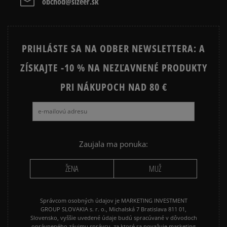
obchod@sizeer.sk
CONVERSE CUCK TAYLOR ALL
JORDAN AIR 1
STAR
PRIHLÁSTE SA NA ODBER NEWSLETTERA: A
JORDAN 4
NEW BALANCE 740
ZÍSKAJTE -10 % NA NEZĽAVNENÉ PRODUKTY
NEW BALANCE 9060
NIKE AIR FORCE 1
NIKE AIR FORCE 1 07
PRI NÁKUPOCH NAD 80 €
NIKE AIR FORCE 1 LV8
NIKE AIR MAX 90
NIKE DUNK
NIKE P-6000
NIKE SHOX
PUMA SUEDE
REEBOK CLASSIC
Zaujala ma ponuka:
VANS OLD SKOOL
VANS SK8
ŽENA
MUŽ
Správcom osobných údajov je MARKETING INVESTMENT
GROUP SLOVAKIA s. r. o., Michalská 7 Bratislava 811 01,
Slovensko, vyššie uvedené údaje budú spracúvané v dôvodoch
oprávneného záujmu správcu, za ktoré sa považuje marketing