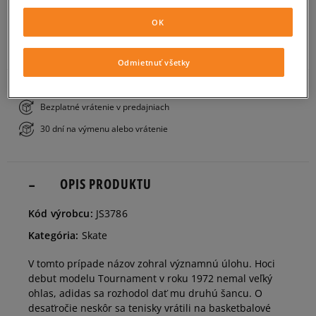
PRIDAŤ DO KOŠÍKA
OK
41 1/3
26 cm
Informovať o dostupnosti
ZISTIŤ DOSTUPNOSŤ V NAŠICH KAMENNÝCH PREDAJNIACH
Odmietnuť všetky
42
26,5 cm
Bezplatné doručenie nad 80 €
Bezplatné vrátenie v predajniach
42 2/3
27 cm
30 dní na výmenu alebo vrátenie
43 1/3
27,5 cm
OPIS PRODUKTU
44
28 cm
Kód výrobcu:
JS3786
Kategória:
Skate
44 2/3
28,5 cm
V tomto prípade názov zohral významnú úlohu. Hoci
debut modelu Tournament v roku 1972 nemal veľký
45 1/3
29 cm
ohlas, adidas sa rozhodol dať mu druhú šancu. O
desaťročie neskôr sa tenisky vrátili na basketbalové