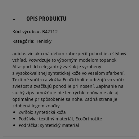
28,5
17 cm
OPIS PRODUKTU
Informovať o dostupnosti
Kód výrobcu:
B42112
29
17,4 cm
Informovať o dostupnosti
Kategória:
Tenisky
adidas vie ako má deťom zabezpečiť pohodlie a štýlový
30
17,8 cm
Informovať o dostupnosti
vzhľad. Potvrdzuje to výborným modelom topánok
Altasport. Ich elegantný zvršok je vyrobený
z vysokokvalitnej syntetickej kože vo veselom sfarbení.
30,5
18,3 cm
Informovať o dostupnosti
Textilné vnútro a vložka EcoOrtholite udržujú vo vnútri
sviežosť a zväčšujú pohodlie pri nosení. Zapínanie na
suchý zips umožňuje nie len rýchle obúvanie ale aj
31
18,7 cm
Informovať o dostupnosti
optimálne prispôsobenie sa nohe. Zadná strana je
zdobená logom značky.
Zvršok: syntetická koža
32
19,5 cm
Informovať o dostupnosti
Podšívka: textilný materiál, EcoOrthoLite
Podrážka: syntetický materiál
33
20 cm
Informovať o dostupnosti