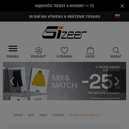
×
NAJNOVŠIE TRENDY A NOVINKY >> TU
30 DNÍ NA VÝMENU A VRÁTENIE TOVARU
PONUKA
PRIHLÁSIŤ
SCHRÁNKA
KOŠÍK
HĽADAŤ
›
›
›
›
SIZEER
DETI
OBUV
TENISKY
ADIDAS ALTASPORT CF K