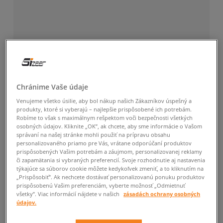
Chránime Vaše údaje
Venujeme všetko úsilie, aby bol nákup našich Zákazníkov úspešný a
produkty, ktoré si vyberajú – najlepšie prispôsobené ich potrebám.
Robíme to však s maximálnym rešpektom voči bezpečnosti všetkých
osobných údajov. Kliknite „OK”, ak chcete, aby sme informácie o Vašom
správaní na našej stránke mohli použiť na prípravu obsahu
personalizovaného priamo pre Vás, vrátane odporúčaní produktov
prispôsobených Vašim potrebám a záujmom, personalizovanej reklamy
či zapamätania si vybraných preferencií. Svoje rozhodnutie aj nastavenia
týkajúce sa súborov cookie môžete kedykoľvek zmeniť, a to kliknutím na
„Prispôsobiť”. Ak nechcete dostávať personalizovanú ponuku produktov
prispôsobenú Vašim preferenciám, vyberte možnosť „Odmietnuť
všetky”. Viac informácií nájdete v našich
zásadách ochrany osobných
údajov.