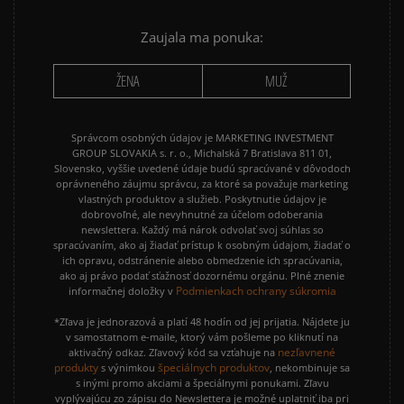
Zaujala ma ponuka:
ŽENA
MUŽ
Správcom osobných údajov je MARKETING INVESTMENT
GROUP SLOVAKIA s. r. o., Michalská 7 Bratislava 811 01,
Slovensko, vyššie uvedené údaje budú spracúvané v dôvodoch
oprávneného záujmu správcu, za ktoré sa považuje marketing
vlastných produktov a služieb. Poskytnutie údajov je
dobrovoľné, ale nevyhnutné za účelom odoberania
newslettera. Každý má nárok odvolať svoj súhlas so
spracúvaním, ako aj žiadať prístup k osobným údajom, žiadať o
ich opravu, odstránenie alebo obmedzenie ich spracúvania,
ako aj právo podať sťažnosť dozornému orgánu. Plné znenie
Podmienkach ochrany súkromia
informačnej doložky v
*Zľava je jednorazová a platí 48 hodín od jej prijatia. Nájdete ju
v samostatnom e-maile, ktorý vám pošleme po kliknutí na
nezľavnené
aktivačný odkaz. Zľavový kód sa vzťahuje na
produkty
špeciálnych produktov
s výnimkou
, nekombinuje sa
s inými promo akciami a špeciálnymi ponukami. Zľavu
vyplývajúcu zo zápisu do Newslettera je možné uplatniť iba pri