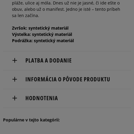
pláže, ulice aj móla. Dnes už nie je jasné, či ide ešte o
obuv, alebo už o manifest. Jedno je isté – tento príbeh
sa len začína.
Zvršok: syntetický materiál
Výstelka: syntetický materiál
Podrážka: syntetický materiál
PLATBA A DODANIE
Doručenie zadarmo od 80 €.
INFORMÁCIA O PÔVODE PRODUKTU
Dodacia lehota: 2 až 6 pracovné dni.
adidas
Dostupné spôsoby doručenia:
HODNOTENIA
Hoogoorddreef 9a
kuriér,
1101 BA Amsterdam, Netherlands
packeta (zásielkovňa - kamenná pobočka, výdejné
boxy: Z-BOX),
Populárne v tejto kategórii:
serviceinfo@onlineshop.adidas.com
5
100%
slovenská pošta - na adresu,
osobné prevzatie v predajni.