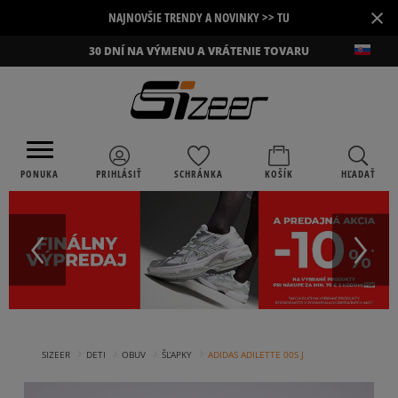
×
NAJNOVŠIE TRENDY A NOVINKY >> TU
30 DNÍ NA VÝMENU A VRÁTENIE TOVARU
PONUKA
PRIHLÁSIŤ
SCHRÁNKA
KOŠÍK
HĽADAŤ
›
›
›
›
SIZEER
DETI
OBUV
ŠĽAPKY
ADIDAS ADILETTE 00S J