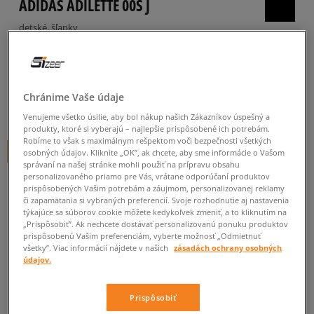
ADIDAS ADILETTE 00S J
detské, šľapky
5.0
(
9
)
19
€
cena s DPH
Chránime Vaše údaje
26
€
-27%
(najnižšia cena za posledných 30 dní pred zľavou)
Venujeme všetko úsilie, aby bol nákup našich Zákazníkov úspešný a
35
€
-46%
(počiatočná cena)
produkty, ktoré si vyberajú – najlepšie prispôsobené ich potrebám.
Robíme to však s maximálnym rešpektom voči bezpečnosti všetkých
+ 19 BODOV V
SIZEERCLUBE
osobných údajov. Kliknite „OK”, ak chcete, aby sme informácie o Vašom
správaní na našej stránke mohli použiť na prípravu obsahu
personalizovaného priamo pre Vás, vrátane odporúčaní produktov
FARBA
BÉŽOVÁ
prispôsobených Vašim potrebám a záujmom, personalizovanej reklamy
či zapamätania si vybraných preferencií. Svoje rozhodnutie aj nastavenia
týkajúce sa súborov cookie môžete kedykoľvek zmeniť, a to kliknutím na
„Prispôsobiť”. Ak nechcete dostávať personalizovanú ponuku produktov
prispôsobenú Vašim preferenciám, vyberte možnosť „Odmietnuť
všetky”. Viac informácií nájdete v našich
zásadách ochrany osobných
údajov.
Vyberte veľkosť
Prispôsobiť
Veľkosti EU
Veľkosti US