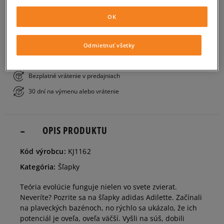
PRIDAŤ DO KOŠÍKA
OK
35
21,2 cm
ZISTIŤ DOSTUPNOSŤ V NAŠICH KAMENNÝCH PREDAJNIACH
Odmietnuť všetky
36
22,1 cm
Bezplatné doručenie nad 80 €
Bezplatné vrátenie v predajniach
37 1/3
22,9 cm
30 dní na výmenu alebo vrátenie
38 2/3
23,8 cm
OPIS PRODUKTU
40
24,6 cm
Kód výrobcu:
KJ1162
Kategória:
Šľapky
Teória evolúcie funguje nielen vo svete zvierat.
Neveríte? Pozrite sa na šľapky adidas Adilette. Začínali
na plaveckých bazénoch, no rýchlo sa ukázalo, že ich
potenciál je oveľa, oveľa väčší. Vyšli na súš, dobili