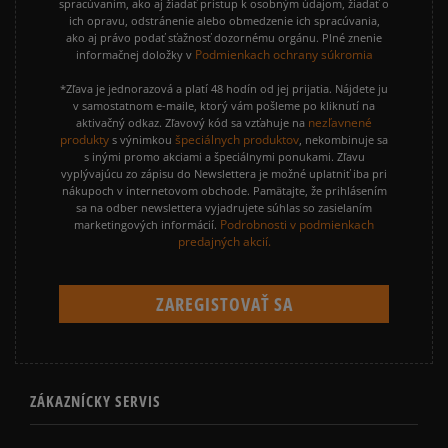
spracúvaním, ako aj žiadať prístup k osobným údajom, žiadať o
ich opravu, odstránenie alebo obmedzenie ich spracúvania,
ako aj právo podať sťažnosť dozornému orgánu. Plné znenie
Podmienkach ochrany súkromia
informačnej doložky v
*Zľava je jednorazová a platí 48 hodín od jej prijatia. Nájdete ju
v samostatnom e-maile, ktorý vám pošleme po kliknutí na
nezľavnené
aktivačný odkaz. Zľavový kód sa vzťahuje na
produkty
špeciálnych produktov
s výnimkou
, nekombinuje sa
s inými promo akciami a špeciálnymi ponukami. Zľavu
vyplývajúcu zo zápisu do Newslettera je možné uplatniť iba pri
nákupoch v internetovom obchode. Pamätajte, že prihlásením
sa na odber newslettera vyjadrujete súhlas so zasielaním
Podrobnosti v podmienkach
marketingových informácií.
predajných akcií.
ZÁKAZNÍCKY SERVIS